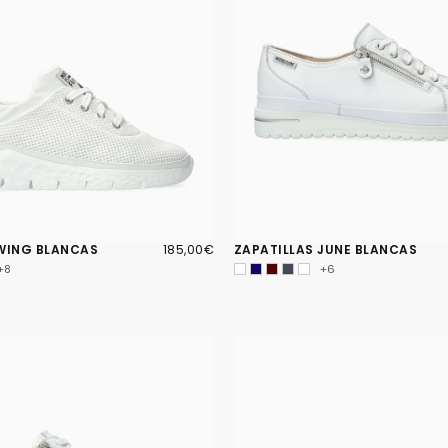
185,00€
PRECIO
 WING BLANCAS
185,00€
ZAPATILLAS JUNE BLANCAS
REGULAR
+8
+6