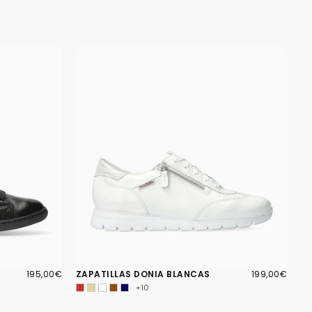
195,00€
PRECIO
199,00€
PRECIO
195,00€
ZAPATILLAS DONIA BLANCAS
199,00€
REGULAR
REGULAR
+10