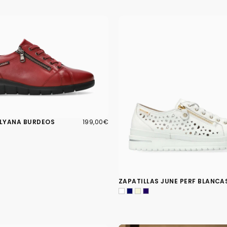
199,00€
PRECIO
ILYANA BURDEOS
199,00€
REGULAR
ZAPATILLAS JUNE PERF BLANCA