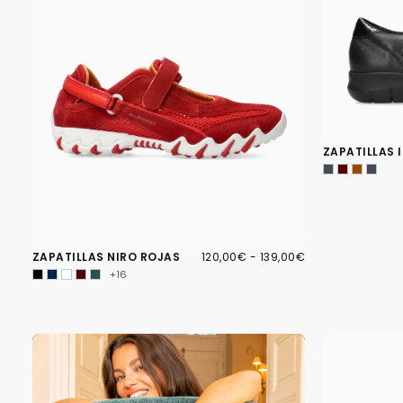
ZAPATILLAS 
120,00€
PRECIO
PRECIO
ZAPATILLAS NIRO ROJAS
120,00€
-
139,00€
MÍNIMO
MÁXIMO
+16