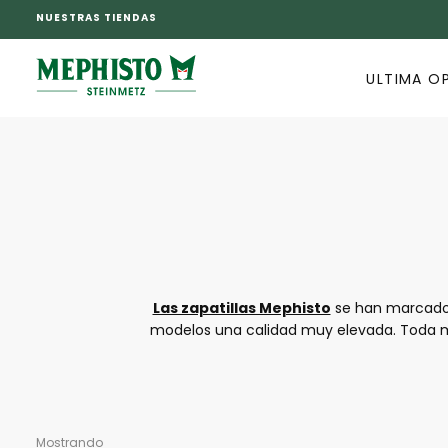
NUESTRAS TIENDAS
SALTAR
AL
CONTENIDO
ULTIMA O
Las zapatillas Mephisto
se han marcado 
modelos una calidad muy elevada. Toda m
los distintos campos deportivos o en la 
actividades físicas pero que también pued
alta calidad, las zap
Mostrando