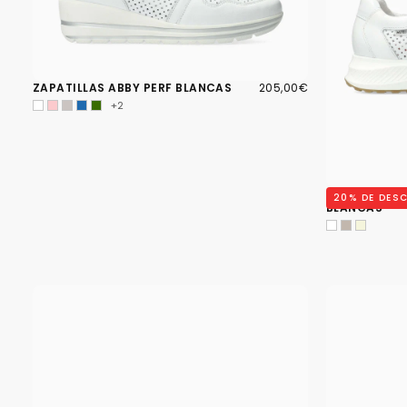
205,00€
PRECIO
ZAPATILLAS ABBY PERF BLANCAS
205,00€
REGULAR
+2
ZAPATILLAS 
20
% DE DES
BLANCAS