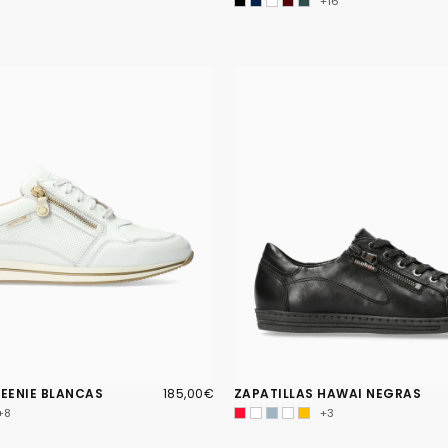
+16
185,00€
PRECIO
LEENIE BLANCAS
185,00€
ZAPATILLAS HAWAI NEGRAS
REGULAR
+8
+3