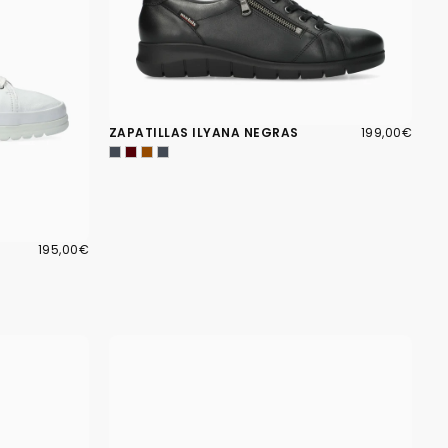
199,00€
PRECIO
ZAPATILLAS ILYANA NEGRAS
199,00€
REGULAR
195,00€
PRECIO
195,00€
REGULAR