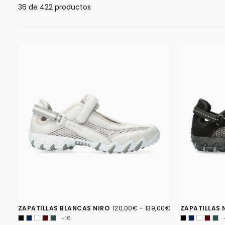
36
de 422 productos
120,00€
PRECIO
PRECIO
ZAPATILLAS BLANCAS NIRO
120,00€
-
139,00€
ZAPATILLAS 
MÍNIMO
MÁXIMO
+16