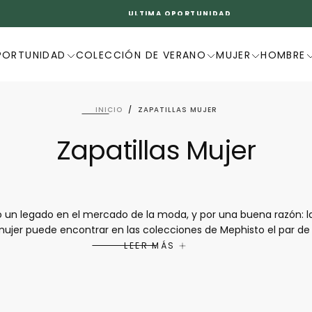
ULTIMA OPORTUNIDAD
PORTUNIDAD
COLECCIÓN DE VERANO
MUJER
HOMBRE
INICIO
/
ZAPATILLAS MUJER
Zapatillas Mujer
un legado en el mercado de la moda, y por una buena razón: la
ujer puede encontrar en las colecciones de Mephisto el par de
ciudad. Las zapatillas Mephisto combinan modernidad, diseño y c
LEER MÁS
en llevarse con vaqueros o pantalones cortos para un simple pas
atillas Mephisto se han convertido en un producto imprescindibl