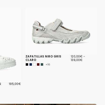
120,00€
PRECIO
PRECIO
ZAPATILLAS NIRO GRIS
120,00€
-
MÍNIMO
MÁXIMO
CLARO
139,00€
+16
195,00€
PRECIO
S
195,00€
REGULAR