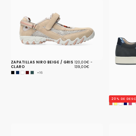
120,00€
PRECIO
PRECIO
ZAPATILLAS NIRO BEIGE / GRIS
120,00€
-
MÍNIMO
MÁXIMO
CLARO
139,00€
+16
ZAPATILLAS 
20
% DE DES