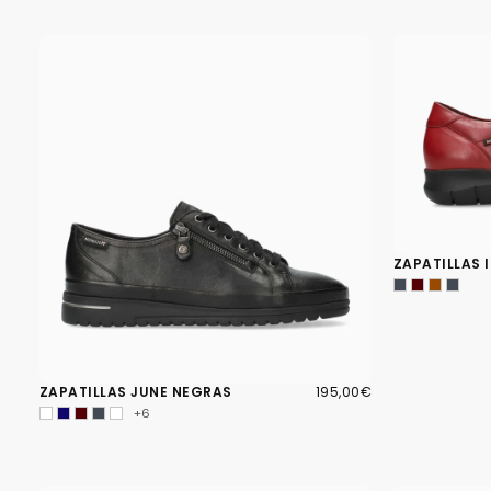
ZAPATILLAS 
195,00€
PRECIO
ZAPATILLAS JUNE NEGRAS
195,00€
REGULAR
+6