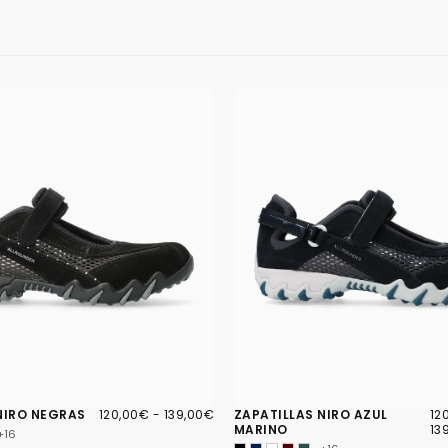
120,00€
PRECIO
PRECIO
12
PR
NIRO NEGRAS
120,00€
-
139,00€
ZAPATILLAS NIRO AZUL
12
MÍNIMO
MÁXIMO
MÍ
MARINO
13
+16