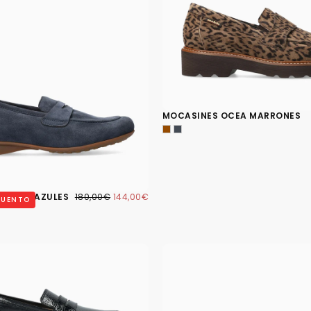
MOCASINES OCEA MARRONES
144,00€
PRECIO
PRECIO
FLAVYA AZULES
180,00€
144,00€
CUENTO
REGULAR
MÍNIMO