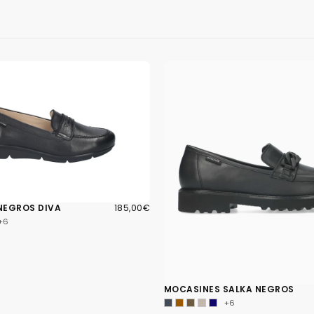
185,00€
PRECIO
NEGROS DIVA
185,00€
REGULAR
+6
MOCASINES SALKA NEGROS
+6