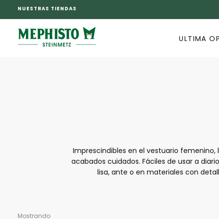
NUESTRAS TIENDAS
SALTAR
AL
CONTENIDO
ULTIMA O
Imprescindibles en el vestuario femenino
acabados cuidados. Fáciles de usar a diario
lisa, ante o en materiales con deta
Mostrando