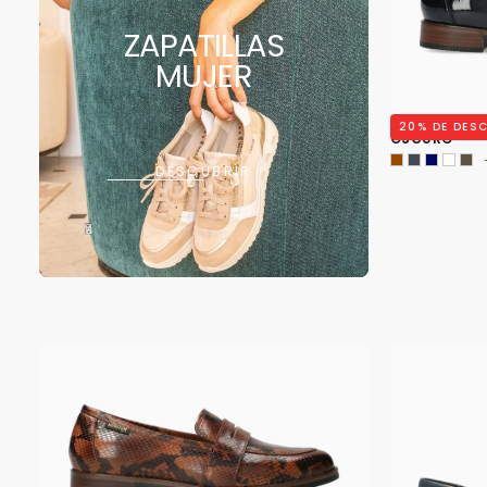
ZAPATILLAS
MUJER
MOCASINES 
20
% DE DES
OSCURO
DESCUBRIR