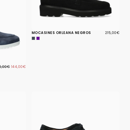
215,00€
PRECIO
MOCASINES ORLEANA NEGROS
215,00€
REGULAR
4,00€
ECIO
PRECIO
0,00€
144,00€
GULAR
MÍNIMO