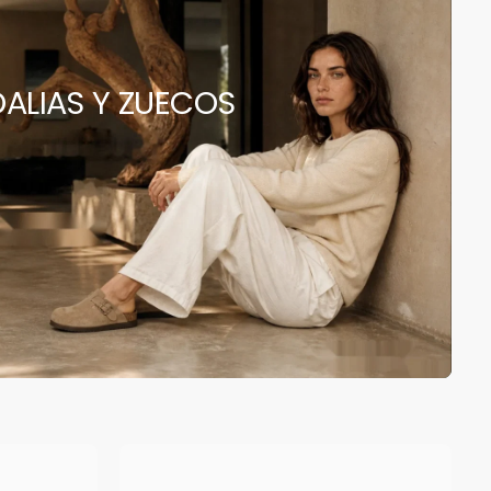
 rápido está
DALIAS Y ZUECOS
nte vacío
onado ningún producto.