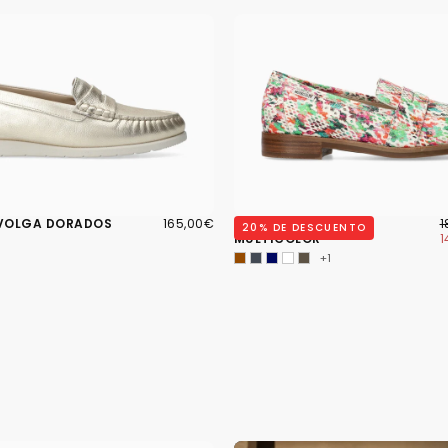
165,00€
PRECIO
1
P
VOLGA DORADOS
165,00€
MOCASINES HADELE
1
20
% DE DESCUENTO
REGULAR
R
MULTICOLOR
1
+1