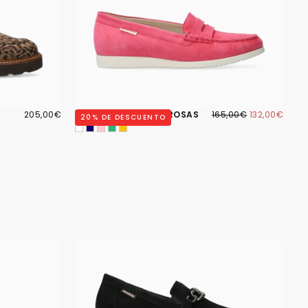
205,00€
PRECIO
132,00€
PRECIO
PRECIO
205,00€
MOCASINES VOLGA ROSAS
165,00€
132,00€
20
% DE DESCUENTO
REGULAR
REGULAR
MÍNIMO