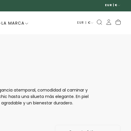
EUR | €
LA MARCA
EUR | €
egancia atemporal, comodidad al caminar y
chic hasta una silueta más elegante. En piel
e agradable y un bienestar duradero.