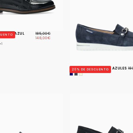
148,00€
PRECIO
PRECIO
HADELE AZUL
185,00€
CUENTO
REGULAR
MÍNIMO
148,00€
+1
14
PR
MOCASINES JULIANA AZULES
18
20
% DE DESCUENTO
RE