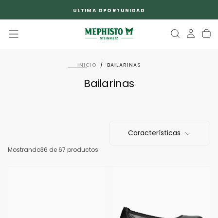
SALTAR
ULTIMA OPORTUNIDAD
AL
CONTENIDO
INICIO
/
BAILARINAS
Bailarinas
Características
Mostrando
36
de 67 productos