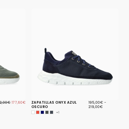
7,60€
ECIO
PRECIO
195,00€
PRECIO
PRECIO
2,00€
177,60€
ZAPATILLAS ONYX AZUL
195,00€
-
GULAR
MÍNIMO
MÍNIMO
MÁXIMO
OSCURO
219,00€
+1