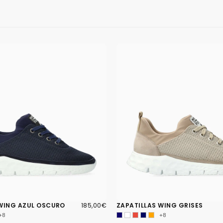
185,00€
PRECIO
 WING AZUL OSCURO
185,00€
ZAPATILLAS WING GRISES
REGULAR
+8
+8