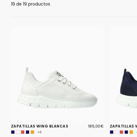
19 de 19 productos
185,00€
PRECIO
ZAPATILLAS WING BLANCAS
185,00€
ZAPATILLAS
REGULAR
+8