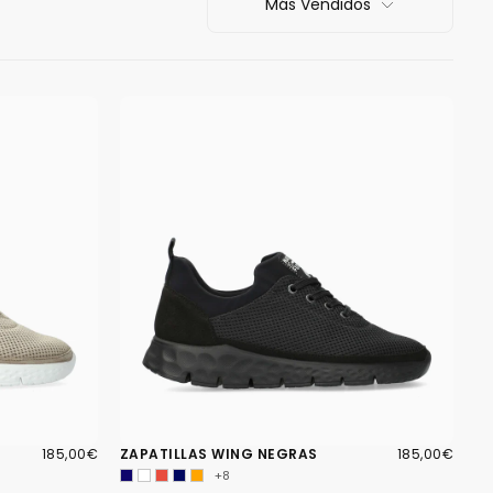
Más Vendidos
185,00€
PRECIO
185,00€
PRECIO
185,00€
ZAPATILLAS WING NEGRAS
185,00€
REGULAR
REGULAR
+8