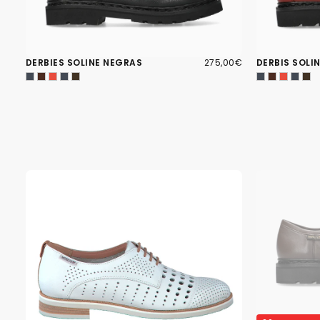
275,00€
PRECIO
DERBIES SOLINE NEGRAS
275,00€
DERBIS SOLI
REGULAR
ZAPATOS DER