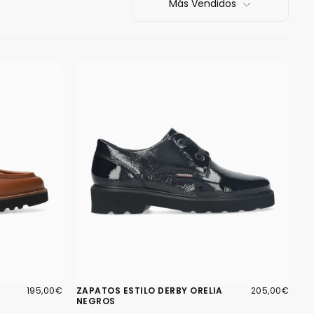
Más Vendidos
195,00€
PRECIO
205,00€
PRECIO
195,00€
ZAPATOS ESTILO DERBY ORELIA
205,00€
REGULAR
REGULAR
NEGROS