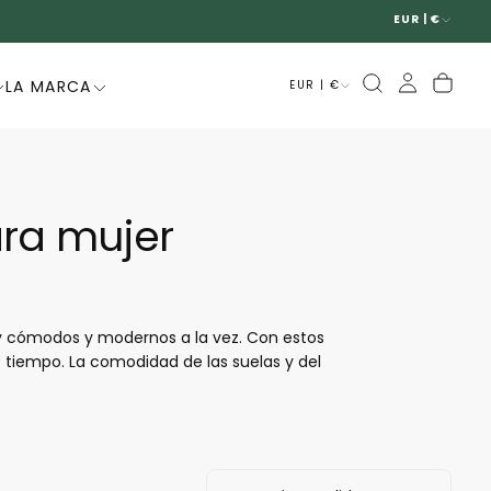
EUR | €
LA MARCA
EUR | €
ra mujer
uy cómodos y modernos a la vez. Con estos
tiempo. La comodidad de las suelas y del
jer puede encontrar en las colecciones de
apatos derby ofrecen la ventaja de combinar
ás sofisticados.