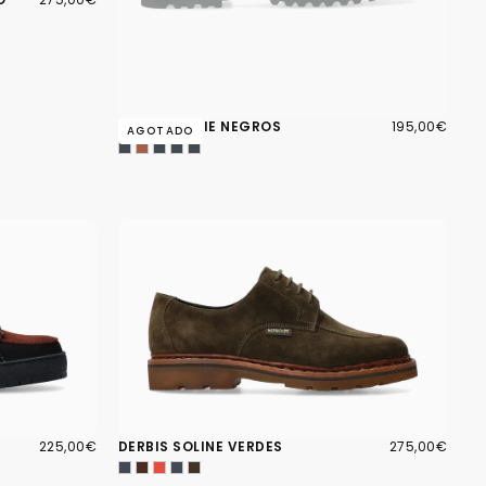
REGULAR
195,00€
PRECIO
DERBIS SONIE NEGROS
195,00€
AGOTADO
REGULAR
225,00€
PRECIO
275,00€
PRECIO
225,00€
DERBIS SOLINE VERDES
275,00€
REGULAR
REGULAR