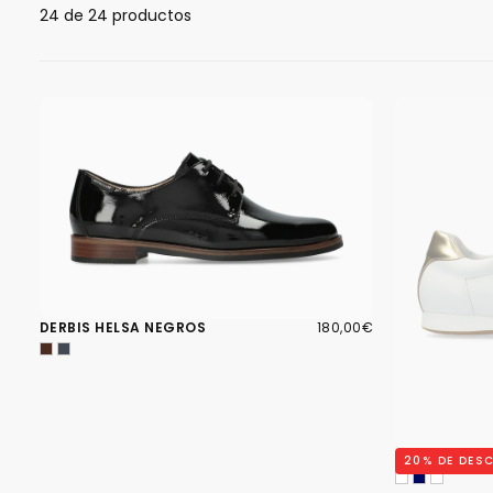
24 de 24 productos
180,00€
PRECIO
DERBIS HELSA NEGROS
180,00€
REGULAR
DERBIS BESS
20
% DE DES