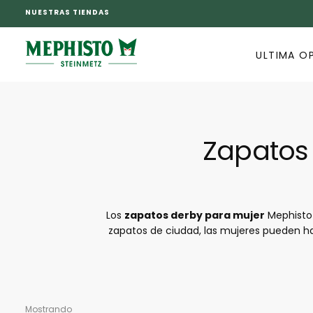
NUESTRAS TIENDAS
SALTAR
AL
CONTENIDO
ULTIMA O
Zapatos
Los
zapatos derby para mujer
Mephisto 
zapatos de ciudad, las mujeres pueden h
calzado en general les garantiza una gran
zapatos derby el modelo que mejor se adapt
fácilmente con 
Mostrando