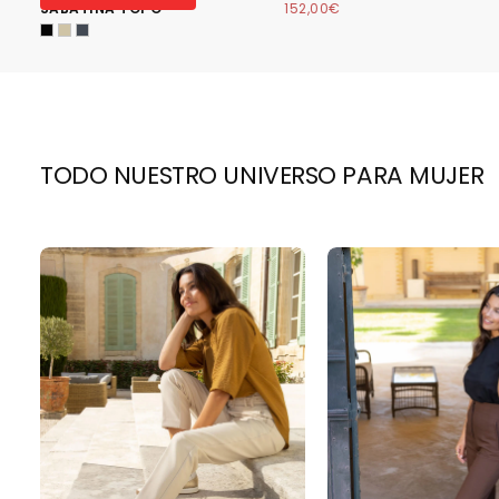
REGULAR
MÍNIMO
SABATINA TOPO
152,00€
TODO NUESTRO UNIVERSO PARA MUJER