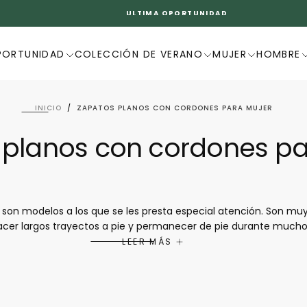
PAGOS SEGUROS EN 3* SIN COSTE
PORTUNIDAD
COLECCIÓN DE VERANO
MUJER
HOMBRE
INICIO
/
ZAPATOS PLANOS CON CORDONES PARA MUJER
 planos con cordones pa
son modelos a los que se les presta especial atención. Son m
acer largos trayectos a pie y permanecer de pie durante mucho 
 calidad, resultado del famoso saber hacer de
Mephisto
. Cada mu
LEER MÁS
e a ella, para salir, ir a trabajar o pasear por la ciudad. Los z
todos los estilos de ropa, desde los más informales hasta los m