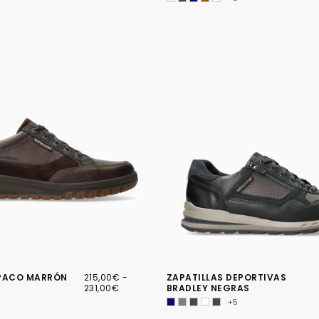
215,00€
PRECIO
PRECIO
 PACO MARRÓN
215,00€
-
ZAPATILLAS DEPORTIVAS
MÍNIMO
MÁXIMO
231,00€
BRADLEY NEGRAS
+5