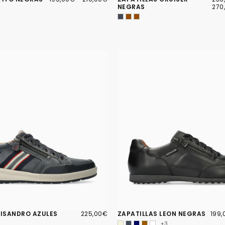
MÍNIMO
MÁXIMO
MÍN
NEGRAS
270
225,00€
PRECIO
199,
PREC
LISANDRO AZULES
225,00€
ZAPATILLAS LEON NEGRAS
199
REGULAR
MÍN
+3