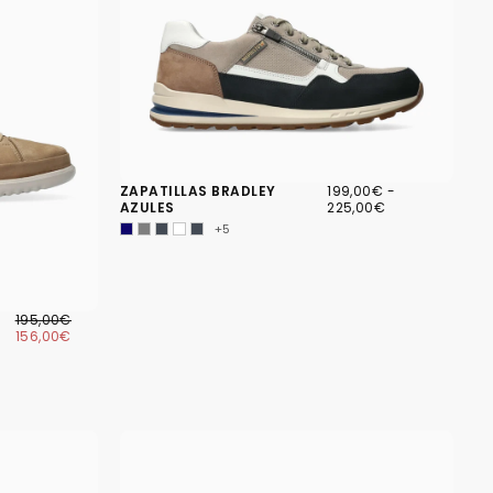
199,00€
PRECIO
PRECIO
ZAPATILLAS BRADLEY
199,00€
-
MÍNIMO
MÁXIMO
AZULES
225,00€
+5
156,00€
PRECIO
PRECIO
195,00€
REGULAR
MÍNIMO
156,00€