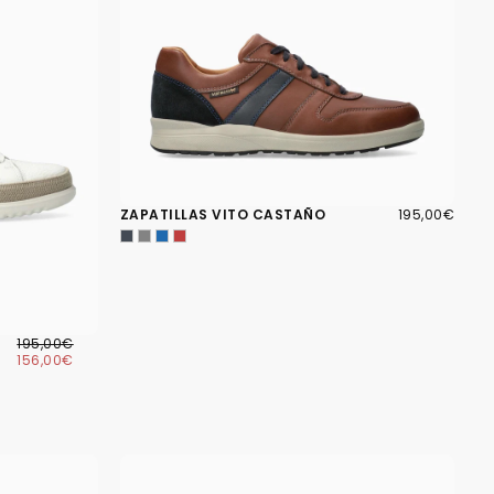
195,00€
PRECIO
ZAPATILLAS VITO CASTAÑO
195,00€
REGULAR
156,00€
PRECIO
PRECIO
195,00€
REGULAR
MÍNIMO
156,00€