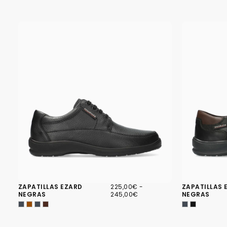
225,00€
PRECIO
PRECIO
ZAPATILLAS EZARD
225,00€
-
ZAPATILLAS 
MÍNIMO
MÁXIMO
NEGRAS
245,00€
NEGRAS