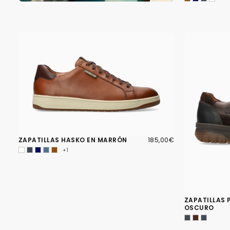
185,00€
PRECIO
ZAPATILLAS HASKO EN MARRÓN
185,00€
REGULAR
+1
ZAPATILLAS
OSCURO