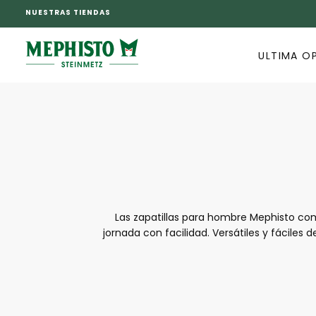
NUESTRAS TIENDAS
SALTAR
AL
CONTENIDO
ULTIMA O
Las zapatillas para hombre Mephisto c
jornada con facilidad. Versátiles y fáciles
sus materiales de alta calidad y su diseño
elegantes, las zapatillas para homb