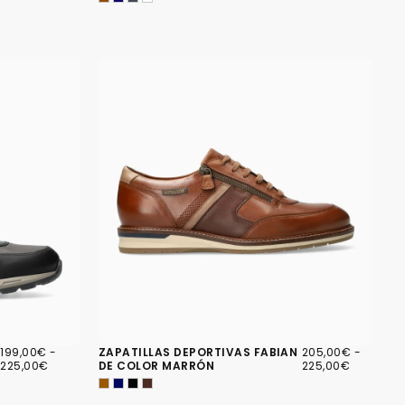
199,00€
PRECIO
PRECIO
205,00€
PRECIO
PRECIO
199,00€
-
ZAPATILLAS DEPORTIVAS FABIAN
205,00€
-
MÍNIMO
MÁXIMO
MÍNIMO
MÁXIM
225,00€
DE COLOR MARRÓN
225,00€