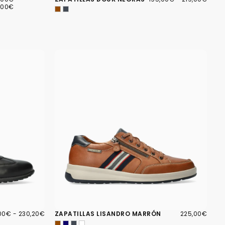
IMO
MÁXIMO
MÍNIMO
MÁXIMO
,00€
00€
IO
PRECIO
225,00€
PRECIO
,00€
-
230,20€
ZAPATILLAS LISANDRO MARRÓN
225,00€
IMO
MÁXIMO
REGULAR