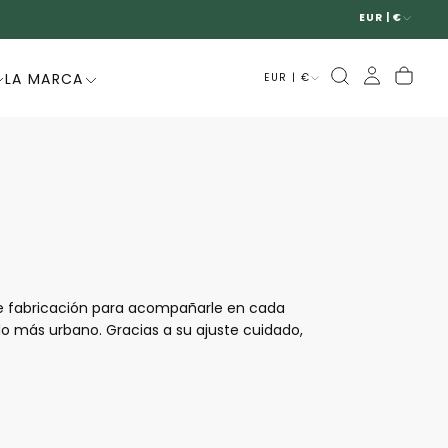
EUR | €
LA MARCA
EUR | €
e fabricación para acompañarle en cada
ilo más urbano. Gracias a su ajuste cuidado,
inar en el día a día. Modernas, prácticas y
tendencia, cómodo y fácil de llevar.