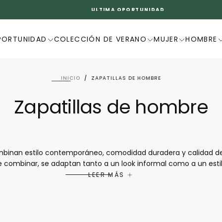
ULTIMA OPORTUNIDAD
PORTUNIDAD
COLECCIÓN DE VERANO
MUJER
HOMBRE
INICIO
/
ZAPATILLAS DE HOMBRE
Zapatillas de hombre
ombinan estilo contemporáneo, comodidad duradera y calidad d
 de combinar, se adaptan tanto a un look informal como a un est
 pensado para el bienestar, ofrecen un excelente confort al cam
LEER MÁS
re Mephisto son ideales para quienes buscan calzado a la vez de 