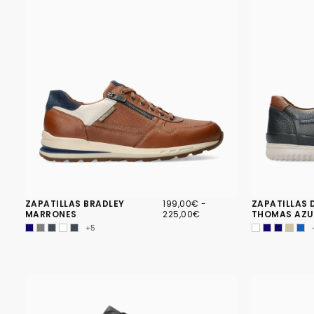
199,00€
PRECIO
PRECIO
ZAPATILLAS BRADLEY
199,00€
-
ZAPATILLAS 
MÍNIMO
MÁXIMO
MARRONES
225,00€
THOMAS AZU
+5