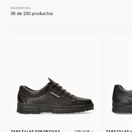
Mostrando
36
de 230 productos
235,00€
PRECIO
PRECIO
ZAPATILLAS DEPORTIVAS
235,00€
-
ZAPATILLAS 