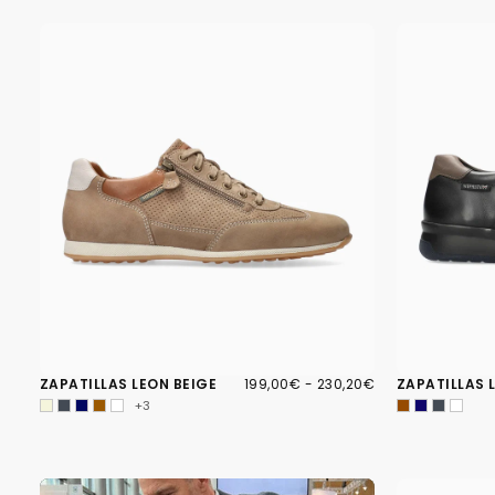
199,00€
PRECIO
PRECIO
ZAPATILLAS LEON BEIGE
199,00€
-
230,20€
ZAPATILLAS 
MÍNIMO
MÁXIMO
+3