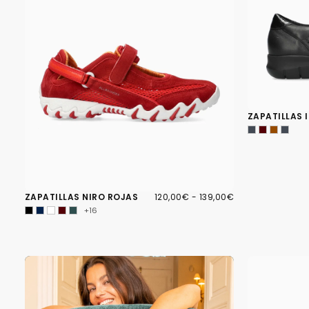
ZAPATILLAS 
120,00€
PRECIO
PRECIO
ZAPATILLAS NIRO ROJAS
120,00€
-
139,00€
MÍNIMO
MÁXIMO
+16