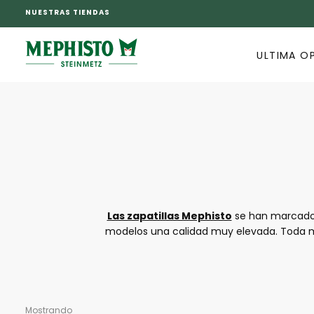
NUESTRAS TIENDAS
SALTAR
AL
CONTENIDO
ULTIMA O
Las zapatillas Mephisto
se han marcado 
modelos una calidad muy elevada. Toda m
los distintos campos deportivos o en la 
actividades físicas pero que también pued
alta calidad, las zap
Mostrando