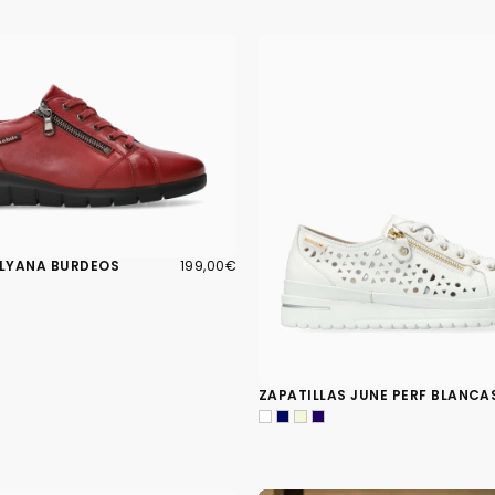
199,00€
PRECIO
ILYANA BURDEOS
199,00€
REGULAR
ZAPATILLAS JUNE PERF BLANCA