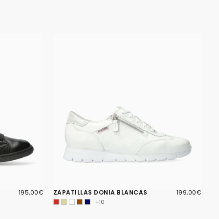
195,00€
PRECIO
199,00€
PRECIO
195,00€
ZAPATILLAS DONIA BLANCAS
199,00€
REGULAR
REGULAR
+10