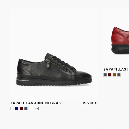
ZAPATILLAS 
195,00€
PRECIO
ZAPATILLAS JUNE NEGRAS
195,00€
REGULAR
+6