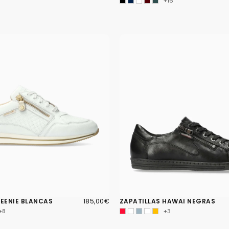
+16
185,00€
PRECIO
LEENIE BLANCAS
185,00€
ZAPATILLAS HAWAI NEGRAS
REGULAR
+8
+3