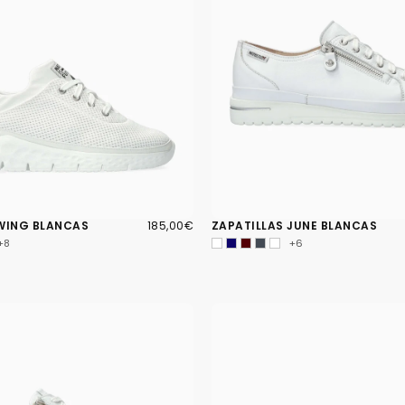
185,00€
PRECIO
 WING BLANCAS
185,00€
ZAPATILLAS JUNE BLANCAS
REGULAR
+8
+6