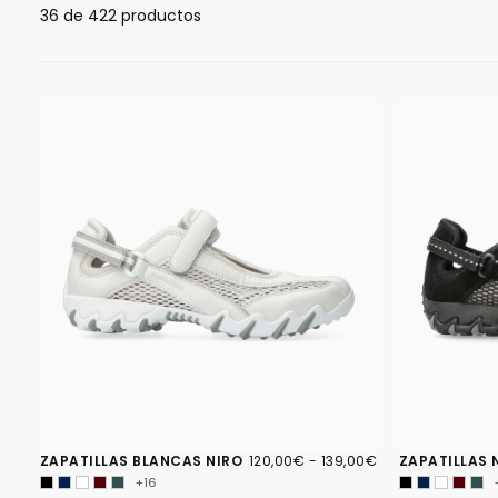
36
de 422 productos
120,00€
PRECIO
PRECIO
ZAPATILLAS BLANCAS NIRO
120,00€
-
139,00€
ZAPATILLAS 
MÍNIMO
MÁXIMO
+16