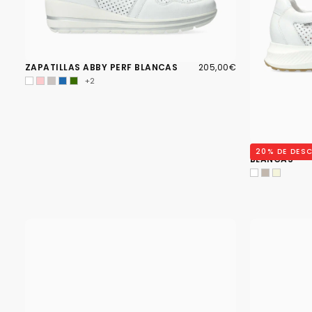
205,00€
PRECIO
ZAPATILLAS ABBY PERF BLANCAS
205,00€
REGULAR
+2
ZAPATILLAS 
20
% DE DES
BLANCAS