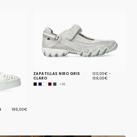
120,00€
PRECIO
PRECIO
ZAPATILLAS NIRO GRIS
120,00€
-
MÍNIMO
MÁXIMO
CLARO
139,00€
+16
195,00€
PRECIO
S
195,00€
REGULAR