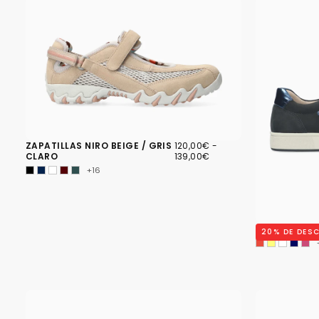
120,00€
PRECIO
PRECIO
ZAPATILLAS NIRO BEIGE / GRIS
120,00€
-
MÍNIMO
MÁXIMO
CLARO
139,00€
+16
ZAPATILLAS 
20
% DE DES