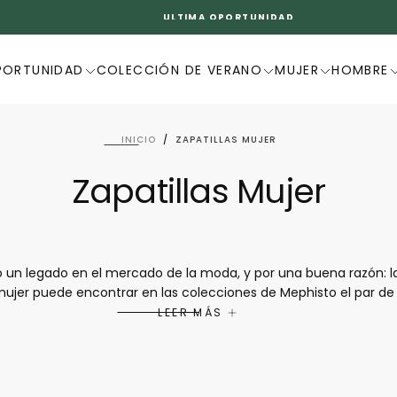
ULTIMA OPORTUNIDAD
PORTUNIDAD
COLECCIÓN DE VERANO
MUJER
HOMBRE
INICIO
/
ZAPATILLAS MUJER
Zapatillas Mujer
un legado en el mercado de la moda, y por una buena razón: la
ujer puede encontrar en las colecciones de Mephisto el par de
ciudad. Las zapatillas Mephisto combinan modernidad, diseño y c
LEER MÁS
en llevarse con vaqueros o pantalones cortos para un simple pas
atillas Mephisto se han convertido en un producto imprescindibl