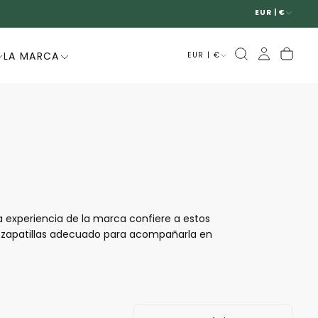
EUR | €
LA MARCA
EUR | €
 experiencia de la marca confiere a estos
 zapatillas adecuado para acompañarla en
alidad, ofreciendo modelos perfectos para
eo o para ir al trabajo. Con sus suelas de
e para muchas mujeres.