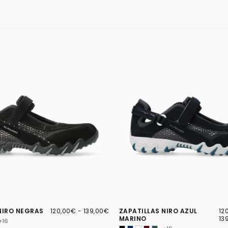
120,00€
PRECIO
PRECIO
12
PR
NIRO NEGRAS
120,00€
-
139,00€
ZAPATILLAS NIRO AZUL
12
MÍNIMO
MÁXIMO
MÍ
MARINO
13
+16