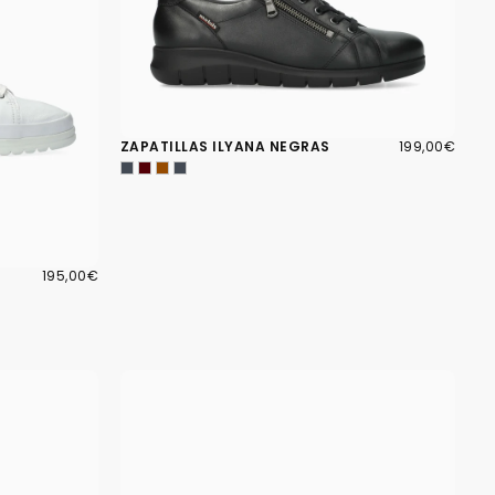
199,00€
PRECIO
ZAPATILLAS ILYANA NEGRAS
199,00€
REGULAR
195,00€
PRECIO
195,00€
REGULAR