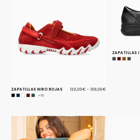
ZAPATILLAS 
120,00€
PRECIO
PRECIO
ZAPATILLAS NIRO ROJAS
120,00€
-
139,00€
MÍNIMO
MÁXIMO
+16