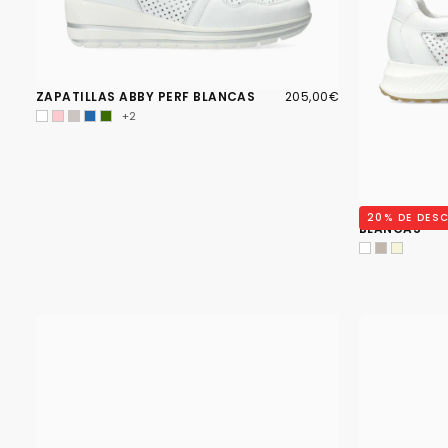
205,00€
PRECIO
ZAPATILLAS ABBY PERF BLANCAS
205,00€
REGULAR
+2
ZAPATILLAS 
20
% DE DES
BLANCAS