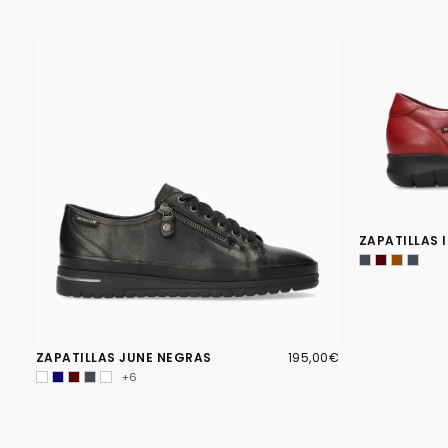
ZAPATILLAS 
195,00€
PRECIO
ZAPATILLAS JUNE NEGRAS
195,00€
REGULAR
+6