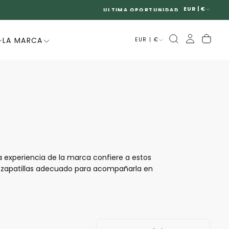
EUR | €
LA MARCA
EUR | €
 experiencia de la marca confiere a estos
 zapatillas adecuado para acompañarla en
alidad, ofreciendo modelos perfectos para
eo o para ir al trabajo. Con sus suelas de
e para muchas mujeres.