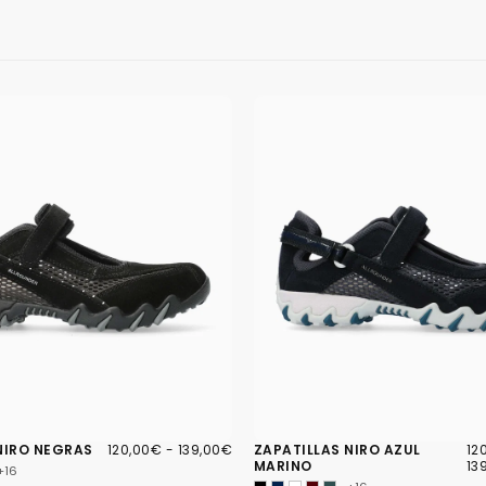
120,00€
PRECIO
PRECIO
12
PR
NIRO NEGRAS
120,00€
-
139,00€
ZAPATILLAS NIRO AZUL
12
MÍNIMO
MÁXIMO
MÍ
MARINO
13
+16