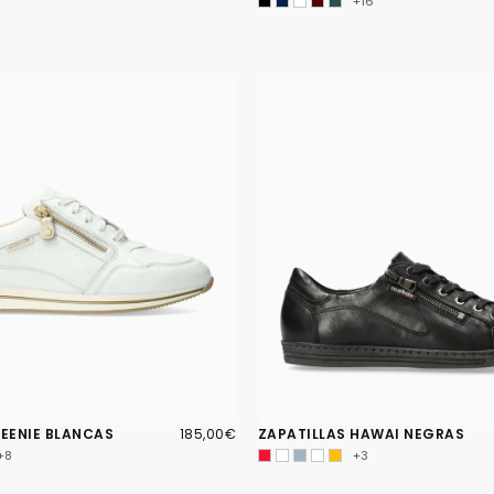
+16
185,00€
PRECIO
LEENIE BLANCAS
185,00€
ZAPATILLAS HAWAI NEGRAS
REGULAR
+8
+3