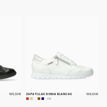
195,00€
PRECIO
199,00€
PRECIO
195,00€
ZAPATILLAS DONIA BLANCAS
199,00€
REGULAR
REGULAR
+10