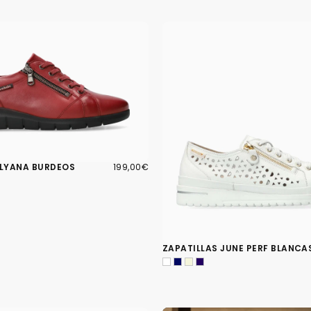
199,00€
PRECIO
ILYANA BURDEOS
199,00€
REGULAR
ZAPATILLAS JUNE PERF BLANCA