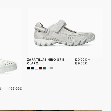
120,00€
PRECIO
PRECIO
ZAPATILLAS NIRO GRIS
120,00€
-
MÍNIMO
MÁXIMO
CLARO
139,00€
+16
195,00€
PRECIO
S
195,00€
REGULAR