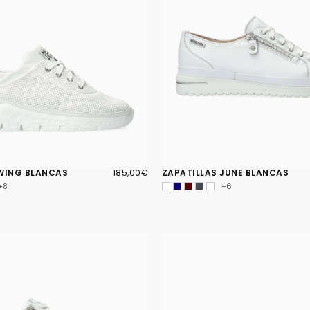
185,00€
PRECIO
 WING BLANCAS
185,00€
ZAPATILLAS JUNE BLANCAS
REGULAR
+8
+6