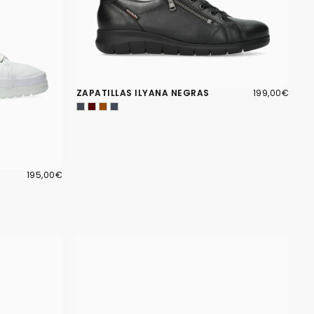
199,00€
PRECIO
ZAPATILLAS ILYANA NEGRAS
199,00€
REGULAR
195,00€
PRECIO
195,00€
REGULAR