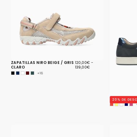
120,00€
PRECIO
PRECIO
ZAPATILLAS NIRO BEIGE / GRIS
120,00€
-
MÍNIMO
MÁXIMO
CLARO
139,00€
+16
ZAPATILLAS 
20
% DE DES