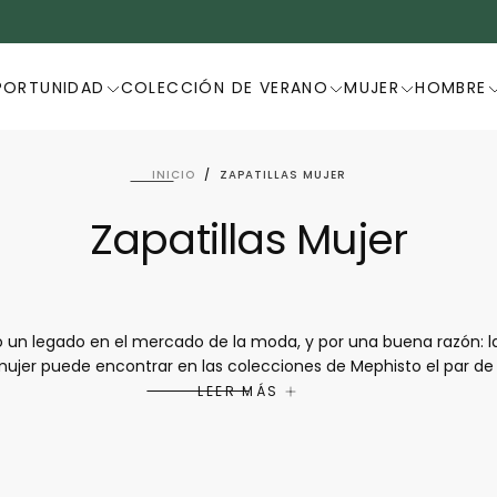
ULTIMA OPORTUNIDAD
PORTUNIDAD
COLECCIÓN DE VERANO
MUJER
HOMBRE
INICIO
/
ZAPATILLAS MUJER
Zapatillas Mujer
un legado en el mercado de la moda, y por una buena razón: la
ujer puede encontrar en las colecciones de Mephisto el par de
ciudad. Las zapatillas Mephisto combinan modernidad, diseño y c
LEER MÁS
en llevarse con vaqueros o pantalones cortos para un simple pas
atillas Mephisto se han convertido en un producto imprescindibl