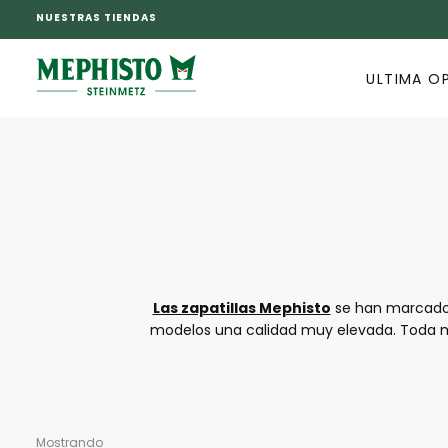
NUESTRAS TIENDAS
SALTAR
AL
CONTENIDO
ULTIMA O
Las zapatillas Mephisto
se han marcado 
modelos una calidad muy elevada. Toda m
los distintos campos deportivos o en la 
actividades físicas pero que también pued
alta calidad, las zap
Mostrando