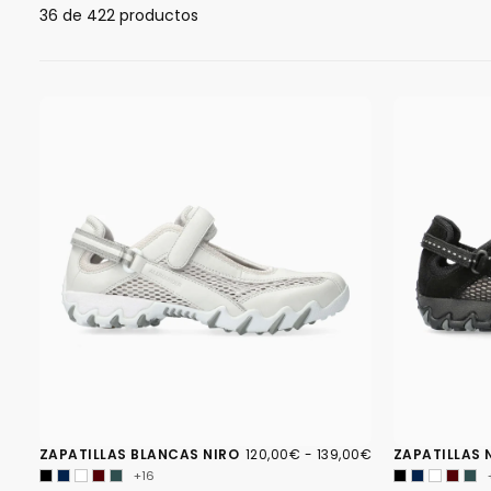
36
de 422 productos
120,00€
PRECIO
PRECIO
ZAPATILLAS BLANCAS NIRO
120,00€
-
139,00€
ZAPATILLAS 
MÍNIMO
MÁXIMO
+16