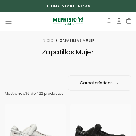
SALTAR
ULTIMA OPORTUNIDAD
AL
CONTENIDO
INICIO
/
ZAPATILLAS MUJER
Zapatillas Mujer
Características
Mostrando
36
de 422 productos