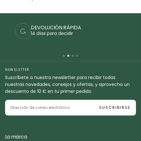
DA
PAGOS SEGUROS
Realiza tu pedido de fo
NEWSLETTER
Suscríbete a nuestra newsletter para recibir todas
nuestras novedades, consejos y ofertas, y aprovecha un
descuento de 10 € en tu primer pedido.
CORREO
ELECTRÓNICO
SUSCRIBIRSE
La marca