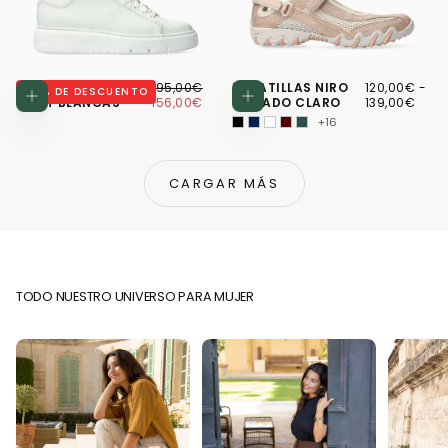
156,00€
PRECIO
PRECIO
120,00€
PRECIO
PRE
ZAPATILLAS ARIA
195,00€
ZAPATILLAS NIRO
120,00€
-
20
% DE DESCUENTO
Elegir opciones
Elegir opcio
REGULAR
MÍNIMO
MÍNIMO
MÁ
FRUIT BLANCAS
156,00€
MORADO CLARO
139,00€
+16
CARGAR MÁS
TODO NUESTRO UNIVERSO PARA MUJER