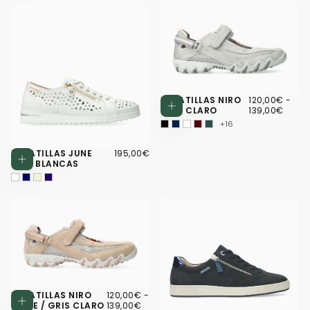
120,00€
PRECIO
PRE
ZAPATILLAS NIRO
120,00€
-
Elegir opcio
MÍNIMO
MÁX
GRIS CLARO
139,00€
+16
195,00€
PRECIO
ZAPATILLAS JUNE
195,00€
Elegir opciones
REGULAR
PERF BLANCAS
120,00€
PRECIO
ZAPATILLAS NIRO
120,00€
-
Elegir opciones
MÍNIMO
PRECIO
BEIGE / GRIS CLARO
139,00€