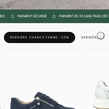
PAIEMENT SÉCURISÉ
PAIEMENT EN 3X SANS FRAIS DÈS 100€
DERNIÈRE CHANCE FEMME -20%
DERNIÈRE CH
€