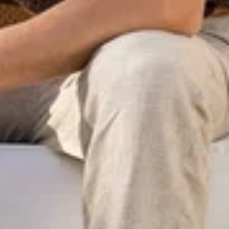
 rapide est
ment vide
ncore été sélectionné.