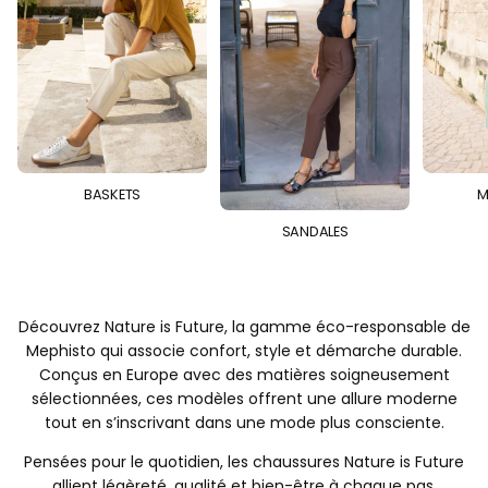
BASKETS
M
SANDALES
Découvrez Nature is Future, la gamme éco-responsable de
Mephisto qui associe confort, style et démarche durable.
Conçus en Europe avec des matières soigneusement
sélectionnées, ces modèles offrent une allure moderne
tout en s’inscrivant dans une mode plus consciente.
Pensées pour le quotidien, les chaussures Nature is Future
allient légèreté, qualité et bien-être à chaque pas.