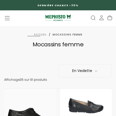
PASSER
DERNIÈRE CHANCE -20%
AU
CONTENU
ACCUEIL
/
MOCASSINS FEMME
Mocassins femme
En Vedette
Affichage
36
sur 91 produits