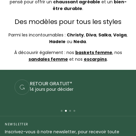
pensé pour offrir un
chaussant agréable
et un
bien-
être durable
.
Des modèles pour tous les styles
Parmi les incontournables :
Christy
,
Diva
,
Salka
,
Volga
,
Hadele
ou
Neda
.
À découvrir également : nos
baskets femme
, nos
sandales femme
et nos
escarpins
.
R GRATUIT*
PAIEMEN
s pour décider
Commande
NEWSLETTER
Inscrivez-vous à notre newsletter, pour recevoir toute