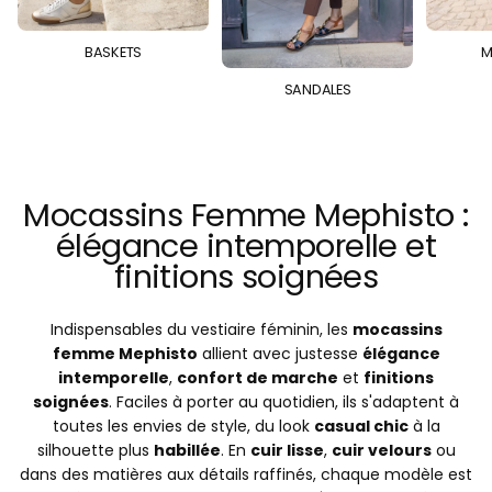
BASKETS
M
SANDALES
Mocassins Femme Mephisto :
élégance intemporelle et
finitions soignées
Indispensables du vestiaire féminin, les
mocassins
femme Mephisto
allient avec justesse
élégance
intemporelle
,
confort de marche
et
finitions
soignées
. Faciles à porter au quotidien, ils s'adaptent à
toutes les envies de style, du look
casual chic
à la
silhouette plus
habillée
. En
cuir lisse
,
cuir velours
ou
dans des matières aux détails raffinés, chaque modèle est