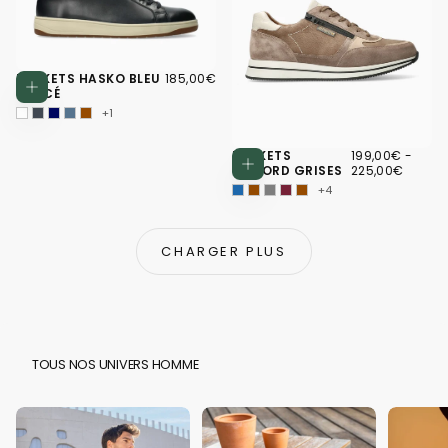
185,00€
PRIX
BASKETS HASKO BLEU
185,00€
Choisissez des options
RÉGULIER
FONCÉ
+1
199,00€
PRIX
PRIX
BASKETS
199,00€
-
Choisissez d
MINIMUM
MAXI
GILFORD GRISES
225,00€
+4
CHARGER PLUS
TOUS NOS UNIVERS HOMME