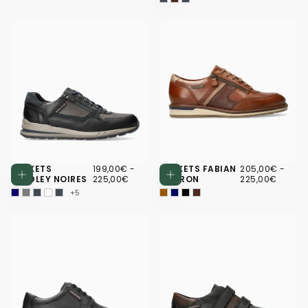
199,00€
PRIX
PRIX
205,00€
PRIX
PRIX
BASKETS
199,00€
-
BASKETS FABIAN
205,00€
-
Choisissez des options
Choisissez d
MINIMUM
MAXIMUM
MINIMUM
MAXI
BRADLEY NOIRES
225,00€
MARRON
225,00€
+5