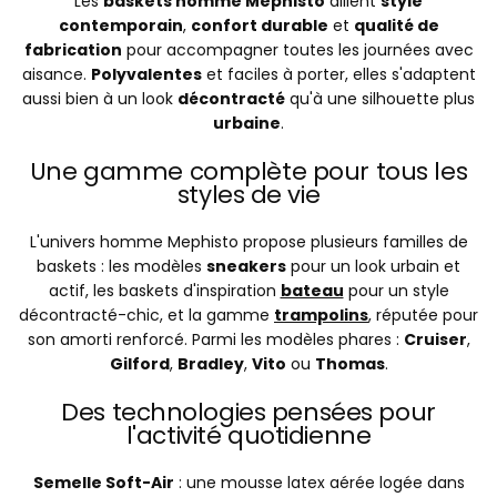
Les
baskets homme Mephisto
allient
style
contemporain
,
confort durable
et
qualité de
fabrication
pour accompagner toutes les journées avec
aisance.
Polyvalentes
et faciles à porter, elles s'adaptent
aussi bien à un look
décontracté
qu'à une silhouette plus
urbaine
.
Une gamme complète pour tous les
styles de vie
L'univers homme Mephisto propose plusieurs familles de
baskets : les modèles
sneakers
pour un look urbain et
actif, les baskets d'inspiration
bateau
pour un style
décontracté-chic, et la gamme
trampolins
, réputée pour
son amorti renforcé. Parmi les modèles phares :
Cruiser
,
Gilford
,
Bradley
,
Vito
ou
Thomas
.
Des technologies pensées pour
l'activité quotidienne
Semelle Soft-Air
: une mousse latex aérée logée dans