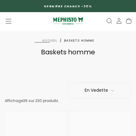
PASSER
DERNIÈRE CHANCE -20%
AU
CONTENU
ACCUEIL
/
BASKETS HOMME
Baskets homme
En Vedette
Affichage
36
sur 230 produits