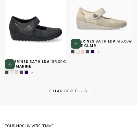
195,00€
PRIX
BALLERINES BATHILDA
195,00€
Choisissez d
RÉGULIER
BEIGE CLAIR
+1
195,00€
PRIX
BALLERINES BATHILDA
195,00€
Choisissez des options
RÉGULIER
BLEU MARINE
+1
CHARGER PLUS
TOUS NOS UNIVERS FEMME