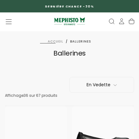
PASSER
DERNIÈRE CHANCE -20%
AU
CONTENU
ACCUEIL
/
BALLERINES
Ballerines
En Vedette
Affichage
36
sur 67 produits