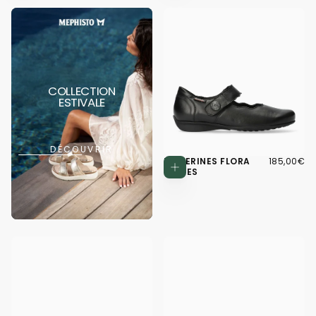
COLLECTION
ESTIVALE
DÉCOUVRIR
185,00€
PRIX
BALLERINES FLORA
185,00€
Choisissez d
RÉGULIER
NOIRES