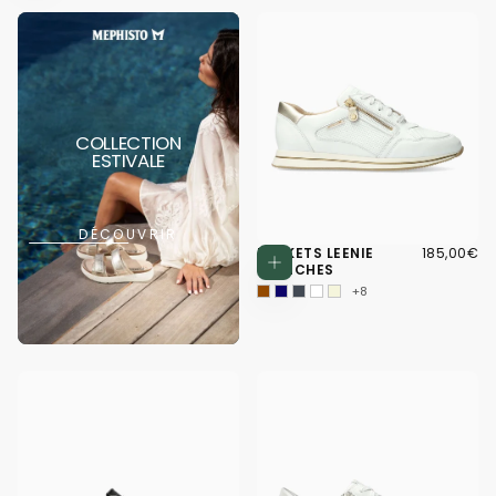
COLLECTION
ESTIVALE
DÉCOUVRIR
185,00€
PRIX
BASKETS LEENIE
185,00€
Choisissez d
RÉGULIER
BLANCHES
+8