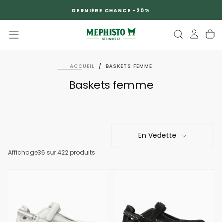
PASSER
DERNIÈRE CHANCE -20%
AU
CONTENU
ACCUEIL
/
BASKETS FEMME
Baskets femme
En Vedette
Affichage
36
sur 422 produits