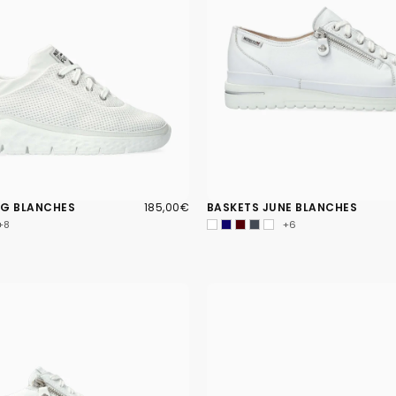
185,00€
PRIX
NG BLANCHES
185,00€
BASKETS JUNE BLANCHES
RÉGULIER
+8
+6