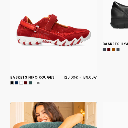
BASKETS ILY
120,00€
PRIX
PRIX
BASKETS NIRO ROUGES
120,00€
-
139,00€
MINIMUM
MAXIMUM
+16