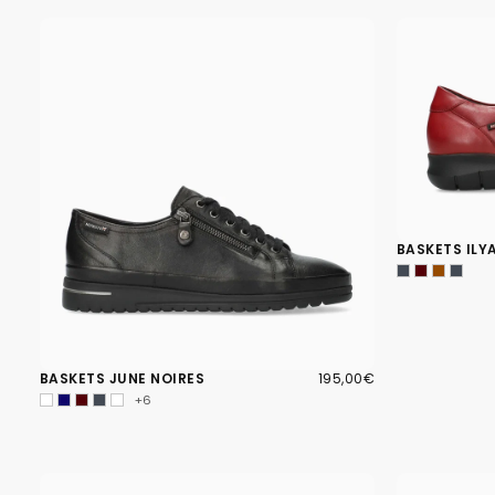
BASKETS ILY
195,00€
PRIX
BASKETS JUNE NOIRES
195,00€
RÉGULIER
+6