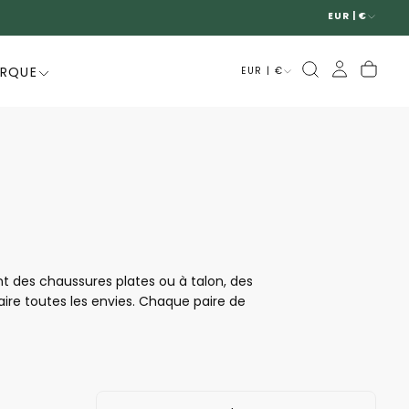
EUR | €
ARQUE
EUR | €
nt des chaussures plates ou à talon, des
aire toutes les envies. Chaque paire de
être portées toute la journée sans aucun
 femme de Mephisto. Que ce soit pour sortir,
s limites.