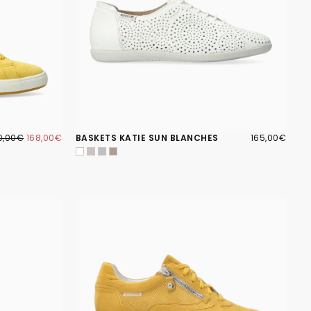
8,00€
IX
PRIX
165,00€
PRIX
0,00€
168,00€
BASKETS KATIE SUN BLANCHES
165,00€
GULIER
MINIMUM
RÉGULIER