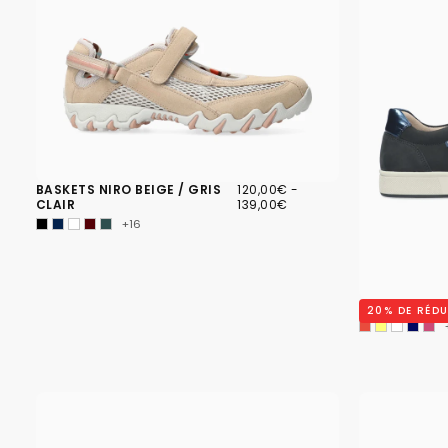
120,00€
PRIX
PRIX
BASKETS NIRO BEIGE / GRIS
120,00€
-
MINIMUM
MAXIMUM
CLAIR
139,00€
+16
BASKETS NIK
20
% DE RÉD