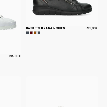
199,00€
PRIX
BASKETS ILYANA NOIRES
199,00€
RÉGULIER
195,00€
PRIX
195,00€
RÉGULIER