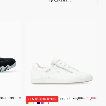
En Vedette
,00€
PRIX
168,00€
PRIX
PRIX
,00€
-
139,00€
BASKETS NIKITA BLANCHES
210,00€
168,00€
20
% DE RÉDUCTION
ÉPUISÉ
IMUM
MAXIMUM
RÉGULIER
MINIMUM
+5