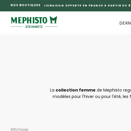
NOS BOUTIQUES
PASSER
AU
CONTENU
DERN
La
collection femme
de Mephisto regor
modèles pour l'hiver ou pour l'été, le
chaussures est travaillée avec soin, ai
problème. Napolia, Lady, Helen, nul doute q
pour alle
Affichage