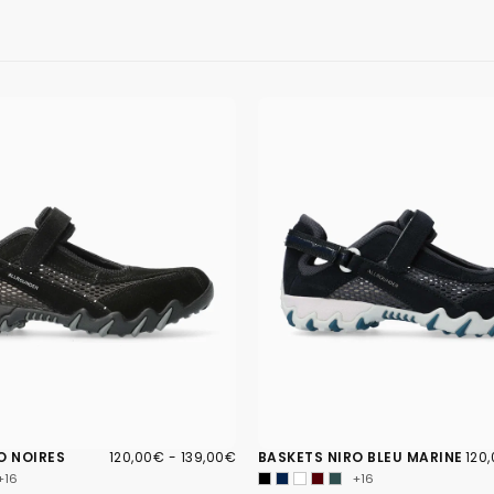
120,00€
PRIX
PRIX
120
PRIX
O NOIRES
120,00€
-
139,00€
BASKETS NIRO BLEU MARINE
120
MINIMUM
MAXIMUM
MIN
+16
+16