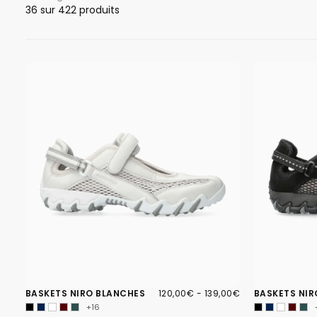
36
sur 422 produits
120,00€
PRIX
PRIX
BASKETS NIRO BLANCHES
120,00€
-
139,00€
BASKETS NIR
MINIMUM
MAXIMUM
+16