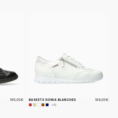
195,00€
PRIX
199,00€
PRIX
195,00€
BASKETS DONIA BLANCHES
199,00€
RÉGULIER
RÉGULIER
+10