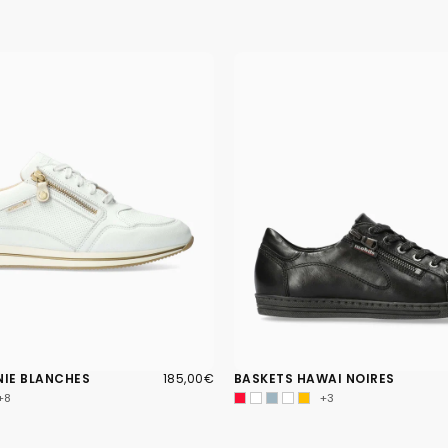
185,00€
PRIX
NIE BLANCHES
185,00€
BASKETS HAWAI NOIRES
RÉGULIER
+8
+3