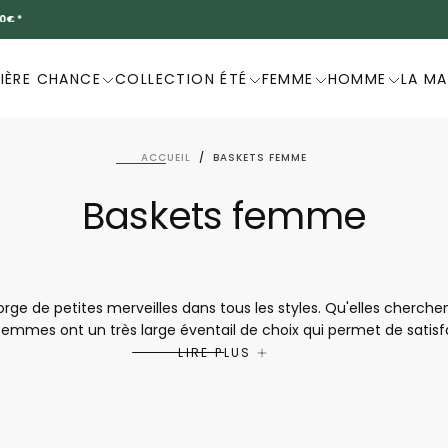
DERNIÈRE CHANCE -20%
IÈRE CHANCE
COLLECTION ÉTÉ
FEMME
HOMME
LA M
ACCUEIL
/
BASKETS FEMME
Baskets femme
ge de petites merveilles dans tous les styles. Qu'elles cherche
s femmes ont un très large éventail de choix qui permet de satisf
nsi elles assurent un grand confort de marche et peuvent donc 
LIRE PLUS
ue le bonheur de toute femme se trouve dans la collection pour
r travailler ou pour faire les deux, il y a de quoi se faire plaisir san