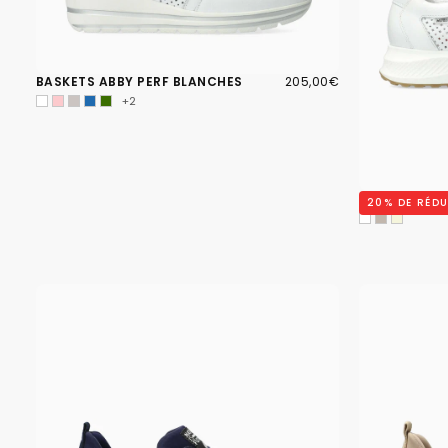
205,00€
PRIX
BASKETS ABBY PERF BLANCHES
205,00€
RÉGULIER
+2
BASKETS KIM
20
% DE RÉD