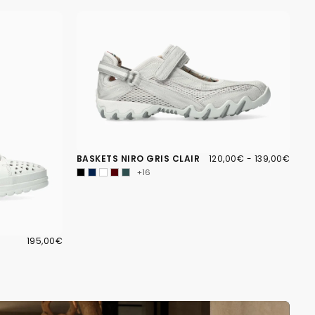
120,00€
PRIX
PRIX
BASKETS NIRO GRIS CLAIR
120,00€
-
139,00€
MINIMUM
MAXIMUM
+16
195,00€
PRIX
195,00€
RÉGULIER