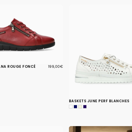
199,00€
PRIX
ANA ROUGE FONCÉ
199,00€
RÉGULIER
BASKETS JUNE PERF BLANCHES