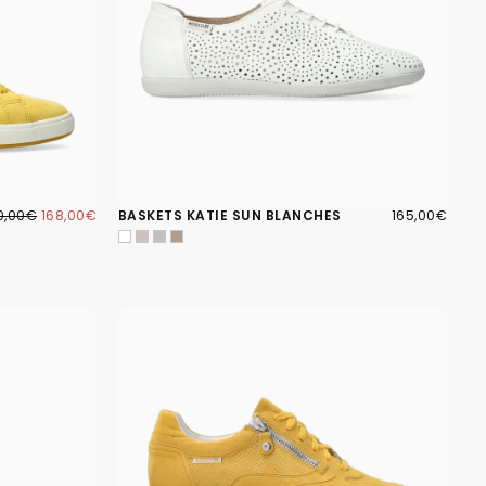
8,00€
IX
PRIX
165,00€
PRIX
0,00€
168,00€
BASKETS KATIE SUN BLANCHES
165,00€
GULIER
MINIMUM
RÉGULIER