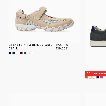
120,00€
PRIX
PRIX
BASKETS NIRO BEIGE / GRIS
120,00€
-
MINIMUM
MAXIMUM
CLAIR
139,00€
+16
BASKETS NIK
20
% DE RÉD