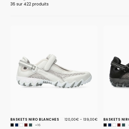
36
sur 422 produits
120,00€
PRIX
PRIX
BASKETS NIRO BLANCHES
120,00€
-
139,00€
BASKETS NIR
MINIMUM
MAXIMUM
+16