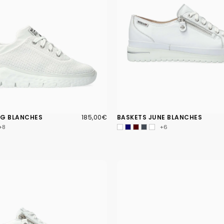
185,00€
PRIX
NG BLANCHES
185,00€
BASKETS JUNE BLANCHES
RÉGULIER
+8
+6