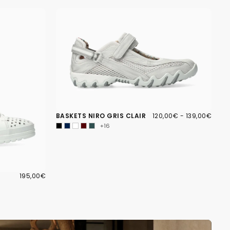
120,00€
PRIX
PRIX
BASKETS NIRO GRIS CLAIR
120,00€
-
139,00€
MINIMUM
MAXIMUM
+16
195,00€
PRIX
195,00€
RÉGULIER