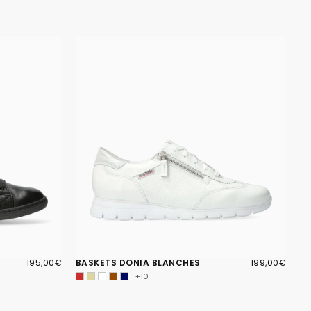
195,00€
PRIX
199,00€
PRIX
195,00€
BASKETS DONIA BLANCHES
199,00€
RÉGULIER
RÉGULIER
+10