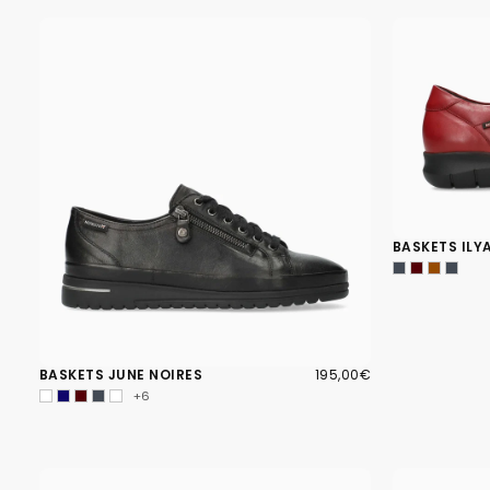
BASKETS ILY
195,00€
PRIX
BASKETS JUNE NOIRES
195,00€
RÉGULIER
+6