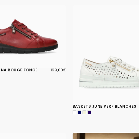
199,00€
PRIX
ANA ROUGE FONCÉ
199,00€
RÉGULIER
BASKETS JUNE PERF BLANCHES