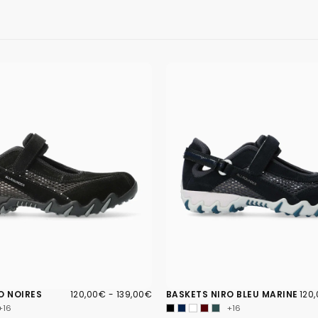
120,00€
PRIX
PRIX
120
PRIX
O NOIRES
120,00€
-
139,00€
BASKETS NIRO BLEU MARINE
120
MINIMUM
MAXIMUM
MIN
+16
+16