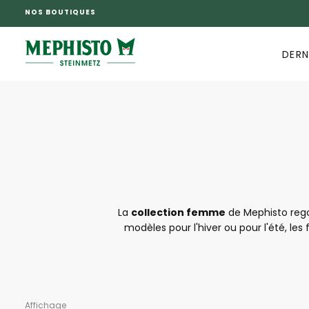
NOS BOUTIQUES
PASSER
AU
CONTENU
DERN
La
collection femme
de Mephisto regor
modèles pour l'hiver ou pour l'été, le
chaussures est travaillée avec soin, ai
problème. Napolia, Lady, Helen, nul doute q
pour alle
Affichage