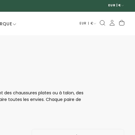
EUR | €
ARQUE
EUR | €
nt des chaussures plates ou à talon, des
aire toutes les envies. Chaque paire de
être portées toute la journée sans aucun
 femme de Mephisto. Que ce soit pour sortir,
s limites.