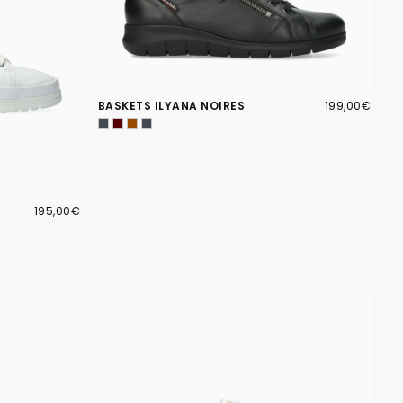
199,00€
PRIX
BASKETS ILYANA NOIRES
199,00€
RÉGULIER
195,00€
PRIX
195,00€
RÉGULIER