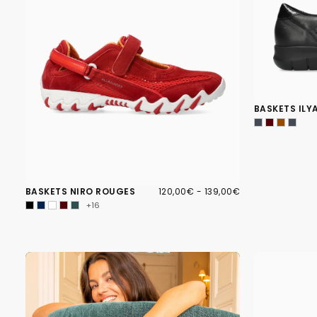
BASKETS ILY
120,00€
PRIX
PRIX
BASKETS NIRO ROUGES
120,00€
-
139,00€
MINIMUM
MAXIMUM
+16