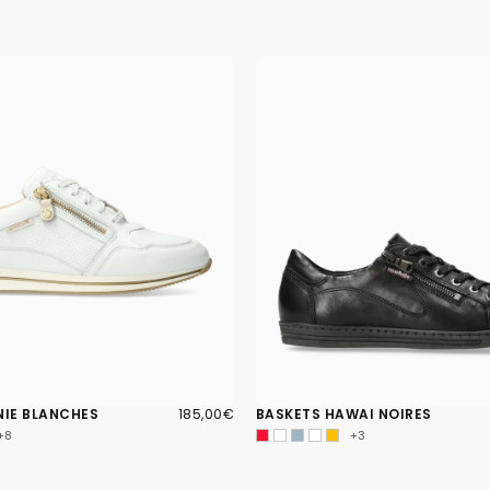
185,00€
PRIX
NIE BLANCHES
185,00€
BASKETS HAWAI NOIRES
RÉGULIER
+8
+3