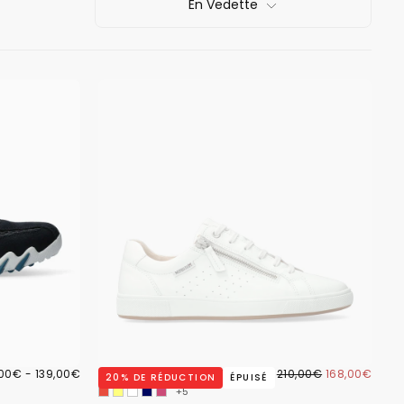
En Vedette
,00€
PRIX
168,00€
PRIX
PRIX
,00€
-
139,00€
BASKETS NIKITA BLANCHES
210,00€
168,00€
20
% DE RÉDUCTION
ÉPUISÉ
IMUM
MAXIMUM
RÉGULIER
MINIMUM
+5