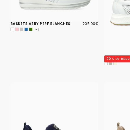
205,00€
PRIX
BASKETS ABBY PERF BLANCHES
205,00€
RÉGULIER
+2
BASKETS KIM
20
% DE RÉD