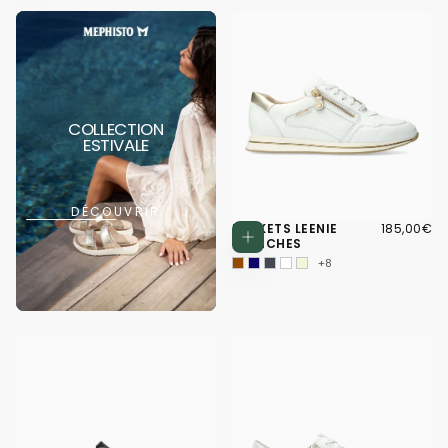
COLLECTION
ESTIVALE
DÉCOUVRIR
185,00€
PRIX
BASKETS LEENIE
185,00€
Choisissez d
RÉGULIER
BLANCHES
+8