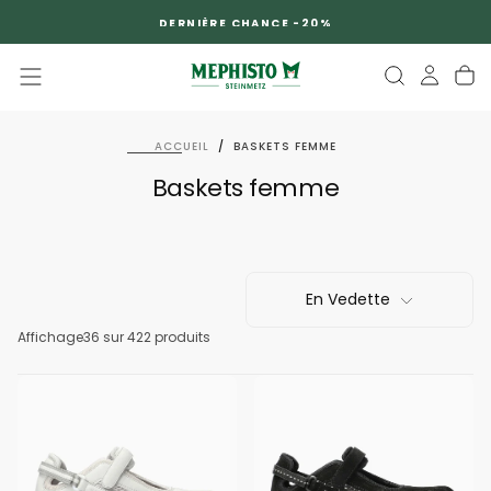
PASSER
DERNIÈRE CHANCE -20%
AU
CONTENU
ACCUEIL
/
BASKETS FEMME
Baskets femme
En Vedette
Affichage
36
sur 422 produits