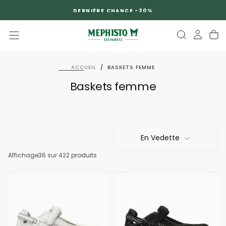
PASSER
DERNIÈRE CHANCE -20%
AU
CONTENU
ACCUEIL
/
BASKETS FEMME
Baskets femme
En Vedette
Affichage
36
sur 422 produits