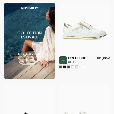
COLLECTION
ESTIVALE
DÉCOUVRIR
185,00€
PRIX
BASKETS LEENIE
185,00€
Choisissez d
RÉGULIER
BLANCHES
+8