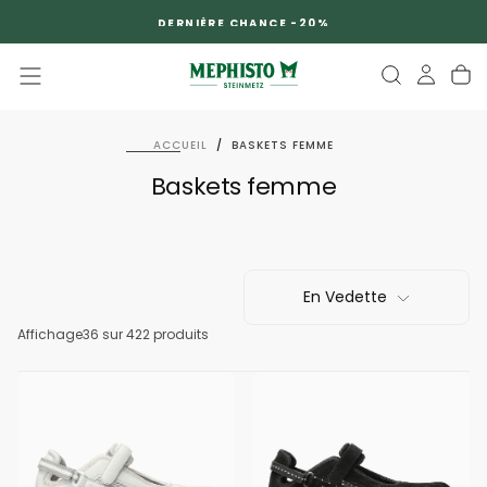
PASSER
DERNIÈRE CHANCE -20%
AU
CONTENU
ACCUEIL
/
BASKETS FEMME
Baskets femme
En Vedette
Affichage
36
sur 422 produits