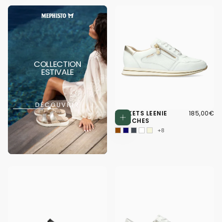
COLLECTION
ESTIVALE
DÉCOUVRIR
185,00€
PRIX
BASKETS LEENIE
185,00€
Choisissez d
RÉGULIER
BLANCHES
+8