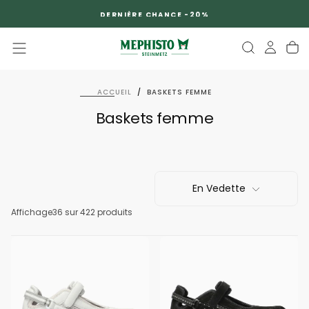
PASSER
DERNIÈRE CHANCE -20%
AU
CONTENU
ACCUEIL
/
BASKETS FEMME
Baskets femme
En Vedette
Affichage
36
sur 422 produits