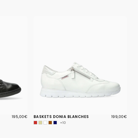
195,00€
PRIX
199,00€
PRIX
195,00€
BASKETS DONIA BLANCHES
199,00€
RÉGULIER
RÉGULIER
+10