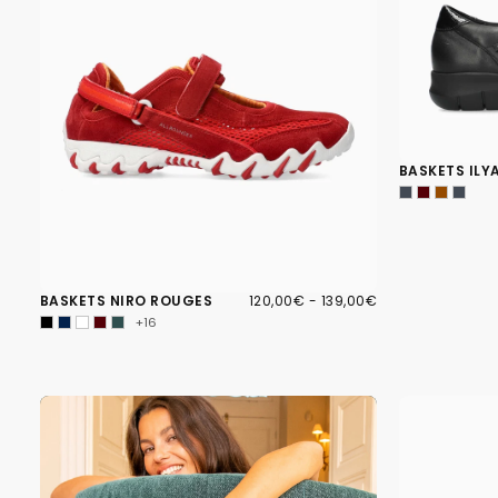
BASKETS ILY
120,00€
PRIX
PRIX
BASKETS NIRO ROUGES
120,00€
-
139,00€
MINIMUM
MAXIMUM
+16