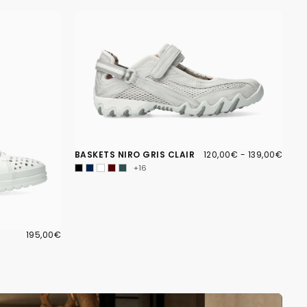
120,00€
PRIX
PRIX
BASKETS NIRO GRIS CLAIR
120,00€
-
139,00€
MINIMUM
MAXIMUM
+16
195,00€
PRIX
195,00€
RÉGULIER