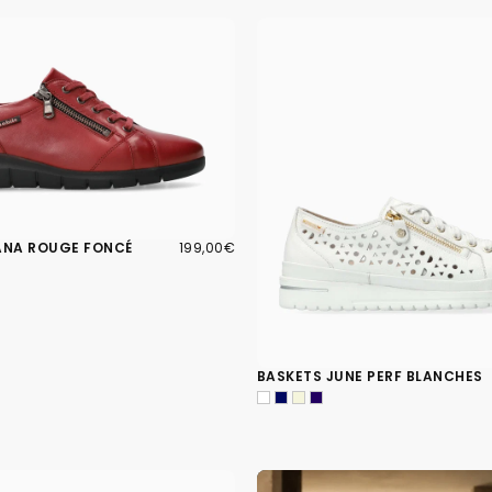
199,00€
PRIX
ANA ROUGE FONCÉ
199,00€
RÉGULIER
BASKETS JUNE PERF BLANCHES