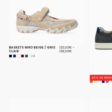
120,00€
PRIX
PRIX
BASKETS NIRO BEIGE / GRIS
120,00€
-
MINIMUM
MAXIMUM
CLAIR
139,00€
+16
BASKETS NIK
20
% DE RÉD