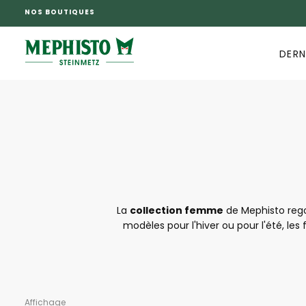
NOS BOUTIQUES
PASSER
AU
CONTENU
DERN
La
collection femme
de Mephisto regor
modèles pour l'hiver ou pour l'été, le
chaussures est travaillée avec soin, ai
problème. Napolia, Lady, Helen, nul doute q
pour alle
Affichage