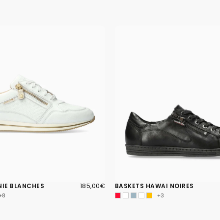
185,00€
PRIX
NIE BLANCHES
185,00€
BASKETS HAWAI NOIRES
RÉGULIER
+8
+3