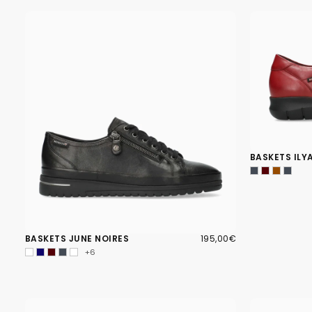
BASKETS ILY
195,00€
PRIX
BASKETS JUNE NOIRES
195,00€
RÉGULIER
+6