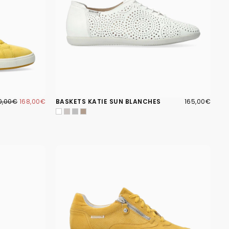
8,00€
IX
PRIX
165,00€
PRIX
0,00€
168,00€
BASKETS KATIE SUN BLANCHES
165,00€
GULIER
MINIMUM
RÉGULIER