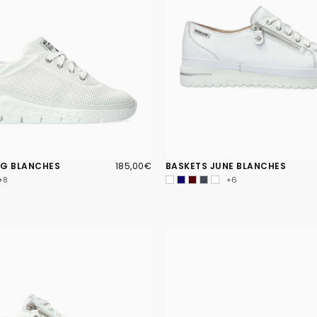
185,00€
PRIX
NG BLANCHES
185,00€
BASKETS JUNE BLANCHES
RÉGULIER
+8
+6