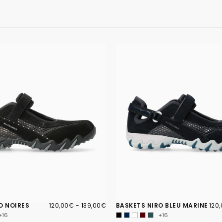
120,00€
PRIX
PRIX
120
PRIX
O NOIRES
120,00€
-
139,00€
BASKETS NIRO BLEU MARINE
120
MINIMUM
MAXIMUM
MIN
+16
+16