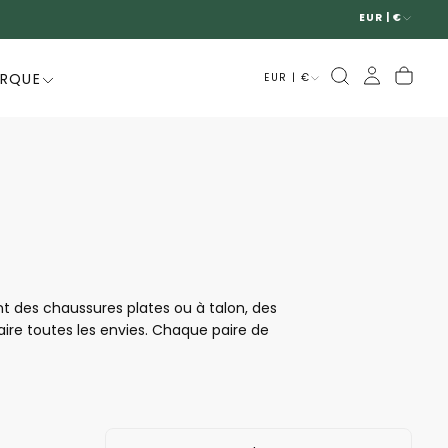
EUR | €
ARQUE
EUR | €
nt des chaussures plates ou à talon, des
aire toutes les envies. Chaque paire de
être portées toute la journée sans aucun
 femme de Mephisto. Que ce soit pour sortir,
s limites.