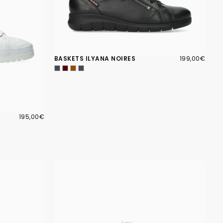
199,00€
PRIX
BASKETS ILYANA NOIRES
199,00€
RÉGULIER
195,00€
PRIX
195,00€
RÉGULIER