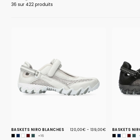
36
sur 422 produits
120,00€
PRIX
PRIX
BASKETS NIRO BLANCHES
120,00€
-
139,00€
BASKETS NIR
MINIMUM
MAXIMUM
+16