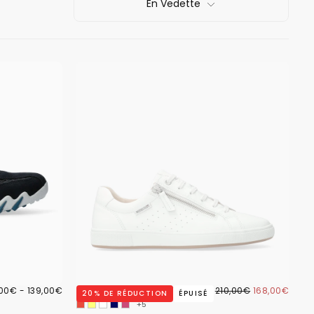
En Vedette
,00€
PRIX
168,00€
PRIX
PRIX
,00€
-
139,00€
BASKETS NIKITA BLANCHES
210,00€
168,00€
20
% DE RÉDUCTION
ÉPUISÉ
IMUM
MAXIMUM
RÉGULIER
MINIMUM
+5