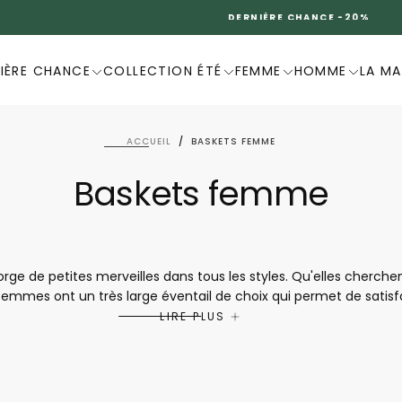
DERNIÈRE CHANCE -20%
IÈRE CHANCE
COLLECTION ÉTÉ
FEMME
HOMME
LA M
ACCUEIL
/
BASKETS FEMME
Baskets femme
ge de petites merveilles dans tous les styles. Qu'elles cherche
s femmes ont un très large éventail de choix qui permet de satisf
nsi elles assurent un grand confort de marche et peuvent donc 
LIRE PLUS
ue le bonheur de toute femme se trouve dans la collection pour
r travailler ou pour faire les deux, il y a de quoi se faire plaisir san