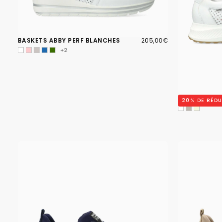
205,00€
PRIX
BASKETS ABBY PERF BLANCHES
205,00€
RÉGULIER
+2
BASKETS KIM
20
% DE RÉD