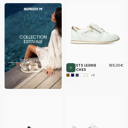
COLLECTION
ESTIVALE
DÉCOUVRIR
185,00€
PRIX
BASKETS LEENIE
185,00€
Choisissez d
RÉGULIER
BLANCHES
+8