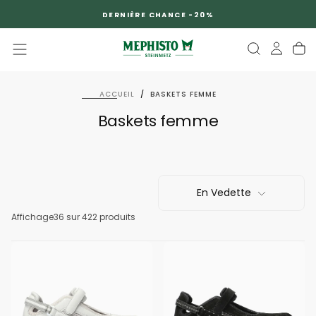
PASSER
DERNIÈRE CHANCE -20%
AU
CONTENU
ACCUEIL
/
BASKETS FEMME
Baskets femme
En Vedette
Affichage
36
sur 422 produits