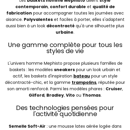
Les
baskets homme Mephisto
allient
style
contemporain
,
confort durable
et
qualité de
fabrication
pour accompagner toutes les journées avec
aisance.
Polyvalentes
et faciles à porter, elles s'adaptent
aussi bien à un look
décontracté
qu'à une silhouette plus
urbaine
.
Une gamme complète pour tous les
styles de vie
L'univers homme Mephisto propose plusieurs familles de
baskets : les modèles
sneakers
pour un look urbain et
actif, les baskets d'inspiration
bateau
pour un style
décontracté-chic, et la gamme
trampolins
, réputée pour
son amorti renforcé. Parmi les modèles phares :
Cruiser
,
Gilford
,
Bradley
,
Vito
ou
Thomas
.
Des technologies pensées pour
l'activité quotidienne
Semelle Soft-Air
: une mousse latex aérée logée dans