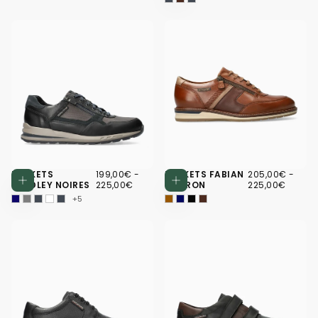
199,00€
PRIX
PRIX
205,00€
PRIX
PRIX
BASKETS
199,00€
-
BASKETS FABIAN
205,00€
-
Choisissez des options
Choisissez d
MINIMUM
MAXIMUM
MINIMUM
MAXI
BRADLEY NOIRES
225,00€
MARRON
225,00€
+5