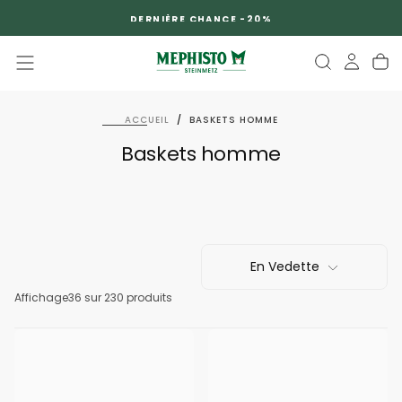
PASSER
DERNIÈRE CHANCE -20%
AU
CONTENU
ACCUEIL
/
BASKETS HOMME
Baskets homme
En Vedette
Affichage
36
sur 230 produits