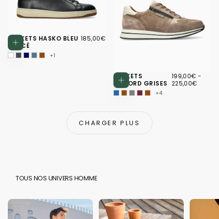
185,00€
PRIX
BASKETS HASKO BLEU
185,00€
Choisissez des options
RÉGULIER
FONCÉ
+1
199,00€
PRIX
PRIX
BASKETS
199,00€
-
Choisissez d
MINIMUM
MAXI
GILFORD GRISES
225,00€
+4
CHARGER PLUS
TOUS NOS UNIVERS HOMME