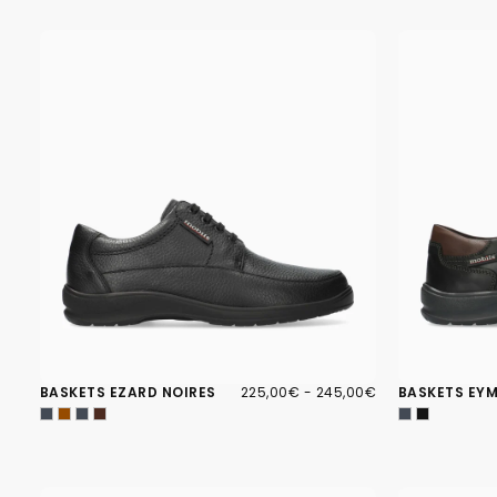
225,00€
PRIX
PRIX
BASKETS EZARD NOIRES
225,00€
-
245,00€
BASKETS EYM
MINIMUM
MAXIMUM