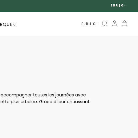
EUR | €
ARQUE
EUR | €
ur accompagner toutes les journées avec
ouette plus urbaine. Grâce à leur chaussant
t confort de marche au quotidien. Modernes,
à la fois tendance, confortables et faciles