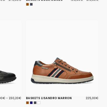
MUM
MAXIMUM
MINIMUM
MAXIMUM
00€
PRIX
225,00€
PRIX
,00€
-
230,20€
BASKETS LISANDRO MARRON
225,00€
IMUM
MAXIMUM
RÉGULIER