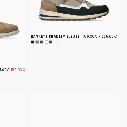
199,00€
PRIX
PRIX
BASKETS BRADLEY BLEUES
199,00€
-
225,00€
MINIMUM
MAXIMUM
+5
6,00€
IX
PRIX
5,00€
156,00€
GULIER
MINIMUM