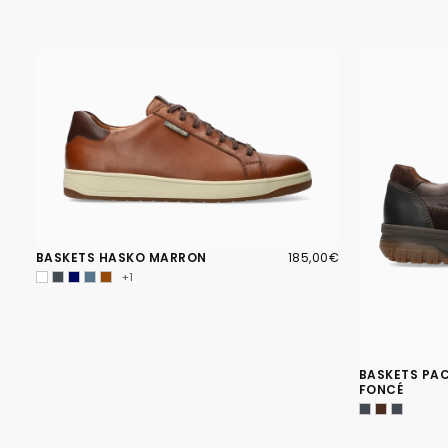
185,00€
PRIX
BASKETS HASKO MARRON
185,00€
RÉGULIER
+1
BASKETS PA
FONCÉ