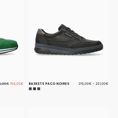
6,00€
IX
PRIX
215,00€
PRIX
PRIX
5,00€
156,00€
BASKETS PACO NOIRES
215,00€
-
231,00€
GULIER
MINIMUM
MINIMUM
MAXIMUM