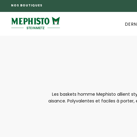
NOS BOUTIQUES
PASSER
AU
CONTENU
DERN
Les baskets homme Mephisto allient sty
aisance. Polyvalentes et faciles à porter,
soigné, leurs matériaux de qualité et leur
pratiques et élégantes, les baskets homme 