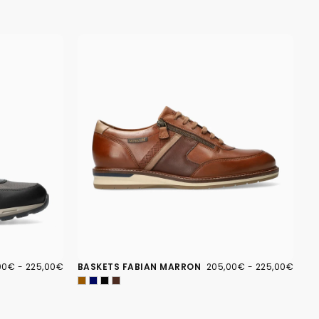
00€
PRIX
205,00€
PRIX
PRIX
00€
-
225,00€
BASKETS FABIAN MARRON
205,00€
-
225,00€
IMUM
MAXIMUM
MINIMUM
MAXIMUM