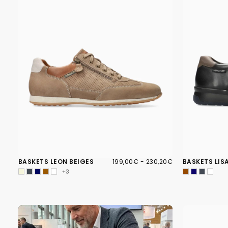
199,00€
PRIX
PRIX
BASKETS LEON BEIGES
199,00€
-
230,20€
BASKETS LIS
MINIMUM
MAXIMUM
+3