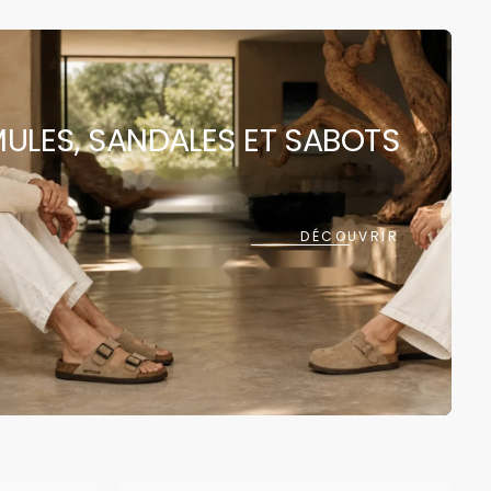
 rapide est
ULES, SANDALES ET SABOTS
ment vide
DÉCOUVRIR
ncore été sélectionné.