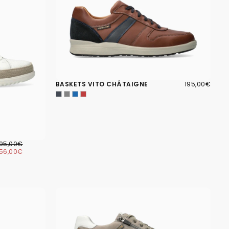
195,00€
PRIX
BASKETS VITO CHÂTAIGNE
195,00€
RÉGULIER
56,00€
RIX
PRIX
195,00€
ÉGULIER
MINIMUM
156,00€