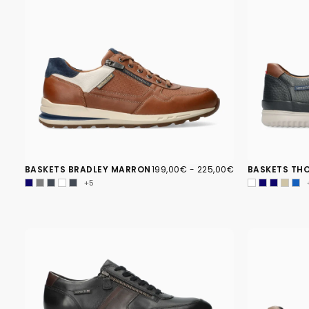
199,00€
PRIX
PRIX
BASKETS BRADLEY MARRON
199,00€
-
225,00€
BASKETS TH
MINIMUM
MAXIMUM
+5