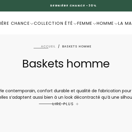
DERNIÈRE CHANCE -20%
IÈRE CHANCE
COLLECTION ÉTÉ
FEMME
HOMME
LA M
ACCUEIL
/
BASKETS HOMME
Baskets homme
le contemporain, confort durable et qualité de fabrication po
 elles s’adaptent aussi bien à un look décontracté qu’à une silh
 conception pensée pour le bien-être, elles offrent un excellen
LIRE PLUS
Mephisto sont idéales pour ceux qui recherchent des chaussures 
à vivre.