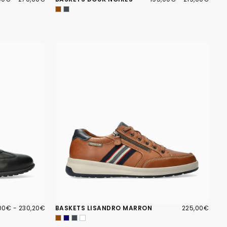
MUM
MAXIMUM
MINIMUM
MAXIMUM
00€
PRIX
225,00€
PRIX
,00€
-
230,20€
BASKETS LISANDRO MARRON
225,00€
IMUM
MAXIMUM
RÉGULIER