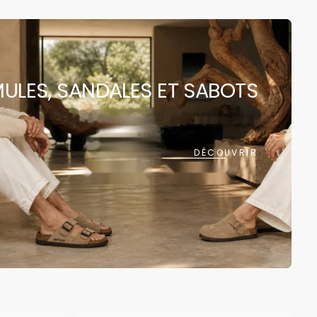
 rapide est
ULES, SANDALES ET SABOTS
ment vide
DÉCOUVRIR
ncore été sélectionné.