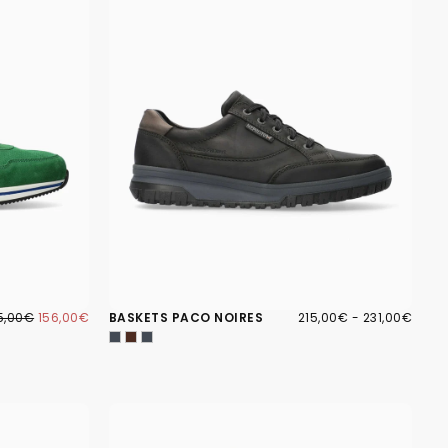
6,00€
IX
PRIX
215,00€
PRIX
PRIX
5,00€
156,00€
BASKETS PACO NOIRES
215,00€
-
231,00€
GULIER
MINIMUM
MINIMUM
MAXIMUM