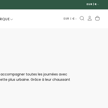
EUR | €
ARQUE
EUR | €
ur accompagner toutes les journées avec
ouette plus urbaine. Grâce à leur chaussant
t confort de marche au quotidien. Modernes,
à la fois tendance, confortables et faciles