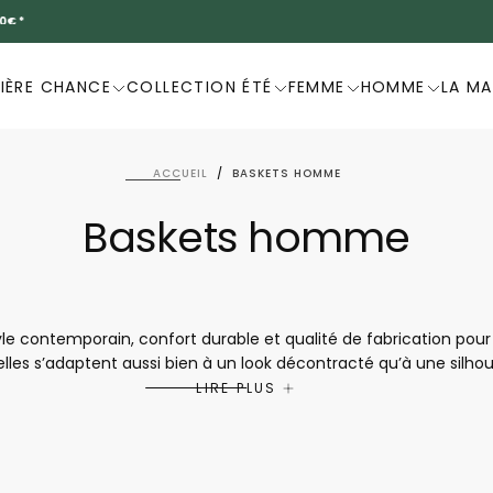
DERNIÈRE CHANCE -20%
IÈRE CHANCE
COLLECTION ÉTÉ
FEMME
HOMME
LA M
ACCUEIL
/
BASKETS HOMME
Baskets homme
le contemporain, confort durable et qualité de fabrication po
 elles s’adaptent aussi bien à un look décontracté qu’à une silh
 conception pensée pour le bien-être, elles offrent un excellen
LIRE PLUS
Mephisto sont idéales pour ceux qui recherchent des chaussures 
à vivre.