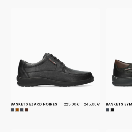
225,00€
PRIX
PRIX
BASKETS EZARD NOIRES
225,00€
-
245,00€
BASKETS EYM
MINIMUM
MAXIMUM