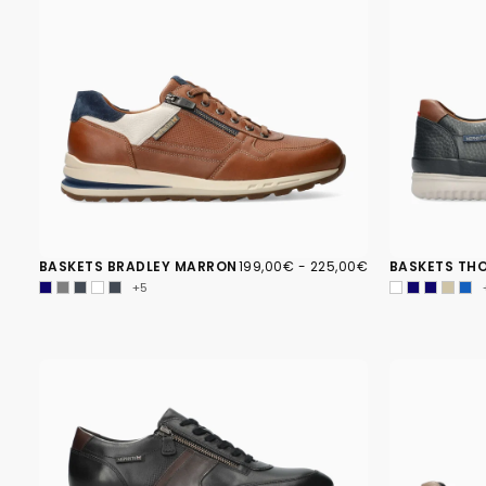
199,00€
PRIX
PRIX
BASKETS BRADLEY MARRON
199,00€
-
225,00€
BASKETS TH
MINIMUM
MAXIMUM
+5