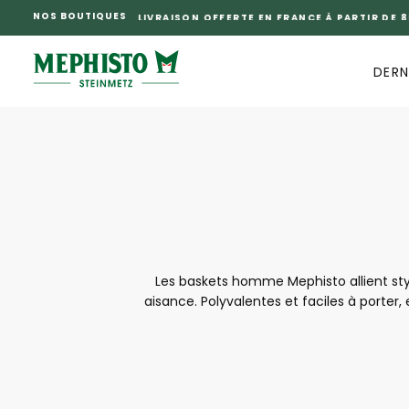
NOS BOUTIQUES
PASSER
AU
CONTENU
DERN
Les baskets homme Mephisto allient sty
aisance. Polyvalentes et faciles à porter,
soigné, leurs matériaux de qualité et leur
pratiques et élégantes, les baskets homme 