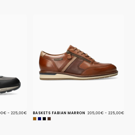
00€
PRIX
205,00€
PRIX
PRIX
00€
-
225,00€
BASKETS FABIAN MARRON
205,00€
-
225,00€
IMUM
MAXIMUM
MINIMUM
MAXIMUM