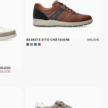
195,00€
PRIX
BASKETS VITO CHÂTAIGNE
195,00€
RÉGULIER
56,00€
RIX
PRIX
195,00€
ÉGULIER
MINIMUM
156,00€