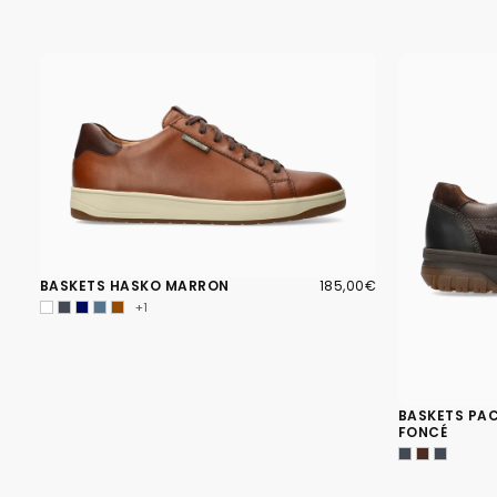
185,00€
PRIX
BASKETS HASKO MARRON
185,00€
RÉGULIER
+1
BASKETS PA
FONCÉ