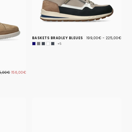
199,00€
PRIX
PRIX
BASKETS BRADLEY BLEUES
199,00€
-
225,00€
MINIMUM
MAXIMUM
+5
6,00€
IX
PRIX
5,00€
156,00€
GULIER
MINIMUM