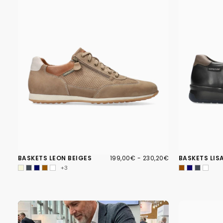
199,00€
PRIX
PRIX
BASKETS LEON BEIGES
199,00€
-
230,20€
BASKETS LIS
MINIMUM
MAXIMUM
+3