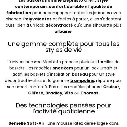
Les
baskets homme Mephisto
allient
style
contemporain
,
confort durable
et
qualité de
fabrication
pour accompagner toutes les journées avec
aisance.
Polyvalentes
et faciles à porter, elles s'adaptent
aussi bien à un look
décontracté
qu'à une silhouette plus
urbaine
.
Une gamme complète pour tous les
styles de vie
L'univers homme Mephisto propose plusieurs familles de
baskets : les modèles
sneakers
pour un look urbain et
actif, les baskets d'inspiration
bateau
pour un style
décontracté-chic, et la gamme
trampolins
, réputée pour
son amorti renforcé. Parmi les modèles phares :
Cruiser
,
Gilford
,
Bradley
,
Vito
ou
Thomas
.
Des technologies pensées pour
l'activité quotidienne
Semelle Soft-Air
: une mousse latex aérée logée dans