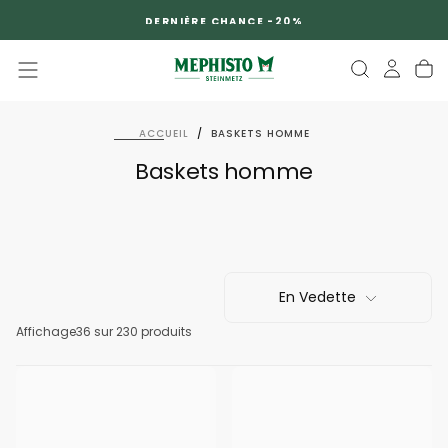
PASSER
DERNIÈRE CHANCE -20%
AU
CONTENU
ACCUEIL
/
BASKETS HOMME
Baskets homme
En Vedette
Affichage
36
sur 230 produits