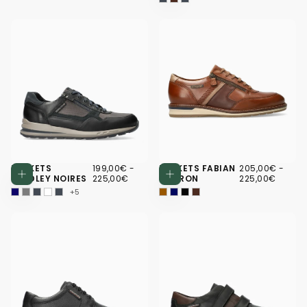
199,00€
PRIX
PRIX
205,00€
PRIX
PRIX
BASKETS
199,00€
-
BASKETS FABIAN
205,00€
-
Choisissez des options
Choisissez d
MINIMUM
MAXIMUM
MINIMUM
MAXI
BRADLEY NOIRES
225,00€
MARRON
225,00€
+5