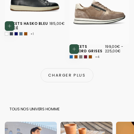
185,00€
PRIX
BASKETS HASKO BLEU
185,00€
Choisissez des options
RÉGULIER
FONCÉ
+1
199,00€
PRIX
PRIX
BASKETS
199,00€
-
Choisissez d
MINIMUM
MAXI
GILFORD GRISES
225,00€
+4
CHARGER PLUS
TOUS NOS UNIVERS HOMME