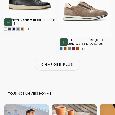
185,00€
PRIX
BASKETS HASKO BLEU
185,00€
Choisissez des options
RÉGULIER
FONCÉ
+1
199,00€
PRIX
PRIX
BASKETS
199,00€
-
Choisissez d
MINIMUM
MAXI
GILFORD GRISES
225,00€
+4
CHARGER PLUS
TOUS NOS UNIVERS HOMME