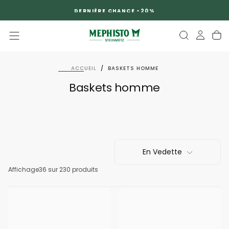
PASSER
DERNIÈRE CHANCE -20%
AU
CONTENU
ACCUEIL
/
BASKETS HOMME
Baskets homme
En Vedette
Affichage
36
sur 230 produits