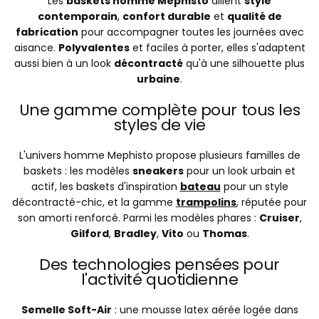
Les
baskets homme Mephisto
allient
style
contemporain
,
confort durable
et
qualité de
fabrication
pour accompagner toutes les journées avec
aisance.
Polyvalentes
et faciles à porter, elles s'adaptent
aussi bien à un look
décontracté
qu'à une silhouette plus
urbaine
.
Une gamme complète pour tous les
styles de vie
L'univers homme Mephisto propose plusieurs familles de
baskets : les modèles
sneakers
pour un look urbain et
actif, les baskets d'inspiration
bateau
pour un style
décontracté-chic, et la gamme
trampolins
, réputée pour
son amorti renforcé. Parmi les modèles phares :
Cruiser
,
Gilford
,
Bradley
,
Vito
ou
Thomas
.
Des technologies pensées pour
l'activité quotidienne
Semelle Soft-Air
: une mousse latex aérée logée dans