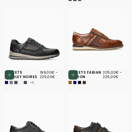
199,00€
PRIX
PRIX
205,00€
PRIX
PRIX
BASKETS
199,00€
-
BASKETS FABIAN
205,00€
-
Choisissez des options
Choisissez d
MINIMUM
MAXIMUM
MINIMUM
MAXI
BRADLEY NOIRES
225,00€
MARRON
225,00€
+5