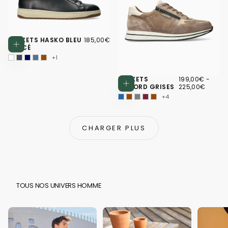
185,00€
PRIX
BASKETS HASKO BLEU
185,00€
Choisissez des options
RÉGULIER
FONCÉ
+1
199,00€
PRIX
PRIX
BASKETS
199,00€
-
Choisissez d
MINIMUM
MAXI
GILFORD GRISES
225,00€
+4
CHARGER PLUS
TOUS NOS UNIVERS HOMME