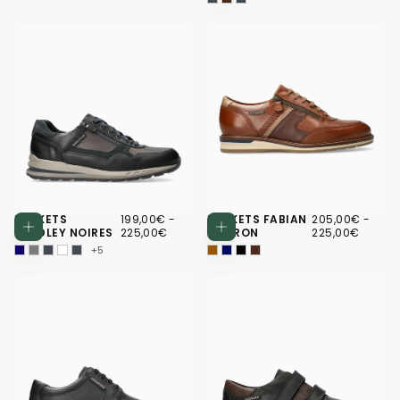
199,00€
PRIX
PRIX
205,00€
PRIX
PRIX
BASKETS
199,00€
-
BASKETS FABIAN
205,00€
-
Choisissez des options
Choisissez d
MINIMUM
MAXIMUM
MINIMUM
MAXI
BRADLEY NOIRES
225,00€
MARRON
225,00€
+5