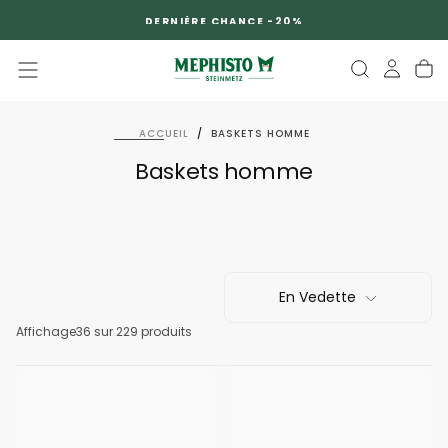
PASSER
DERNIÈRE CHANCE -20%
AU
CONTENU
ACCUEIL
/
BASKETS HOMME
Baskets homme
En Vedette
Affichage
36
sur 229 produits