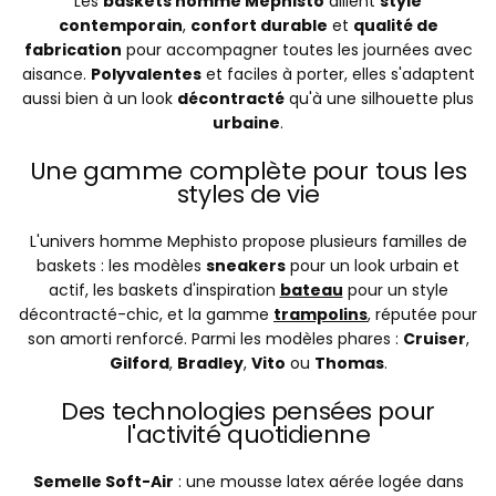
Les
baskets homme Mephisto
allient
style
contemporain
,
confort durable
et
qualité de
fabrication
pour accompagner toutes les journées avec
aisance.
Polyvalentes
et faciles à porter, elles s'adaptent
aussi bien à un look
décontracté
qu'à une silhouette plus
urbaine
.
Une gamme complète pour tous les
styles de vie
L'univers homme Mephisto propose plusieurs familles de
baskets : les modèles
sneakers
pour un look urbain et
actif, les baskets d'inspiration
bateau
pour un style
décontracté-chic, et la gamme
trampolins
, réputée pour
son amorti renforcé. Parmi les modèles phares :
Cruiser
,
Gilford
,
Bradley
,
Vito
ou
Thomas
.
Des technologies pensées pour
l'activité quotidienne
Semelle Soft-Air
: une mousse latex aérée logée dans