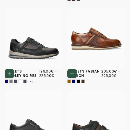
199,00€
PRIX
PRIX
205,00€
PRIX
PRIX
BASKETS
199,00€
-
BASKETS FABIAN
205,00€
-
Choisissez des options
Choisissez d
MINIMUM
MAXIMUM
MINIMUM
MAXI
BRADLEY NOIRES
225,00€
MARRON
225,00€
+5