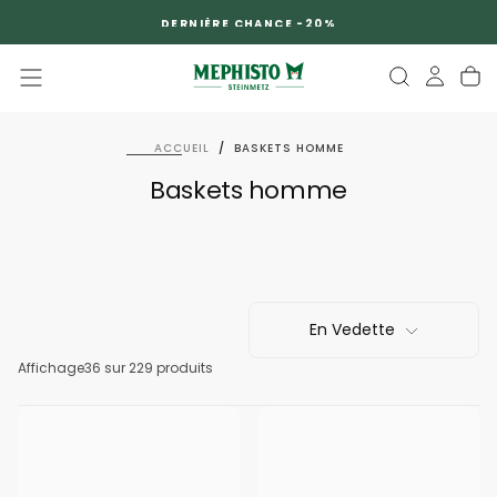
PASSER
DERNIÈRE CHANCE -20%
AU
CONTENU
ACCUEIL
/
BASKETS HOMME
Baskets homme
En Vedette
Affichage
36
sur 229 produits