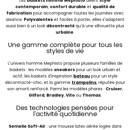
Les
baskets homme Mephisto
allient
style
contemporain
,
confort durable
et
qualité de
fabrication
pour accompagner toutes les journées avec
aisance.
Polyvalentes
et faciles à porter, elles s'adaptent
aussi bien à un look
décontracté
qu'à une silhouette plus
urbaine
.
Une gamme complète pour tous les
styles de vie
L'univers homme Mephisto propose plusieurs familles de
baskets : les modèles
sneakers
pour un look urbain et
actif, les baskets d'inspiration
bateau
pour un style
décontracté-chic, et la gamme
trampolins
, réputée pour
son amorti renforcé. Parmi les modèles phares :
Cruiser
,
Gilford
,
Bradley
,
Vito
ou
Thomas
.
Des technologies pensées pour
l'activité quotidienne
Semelle Soft-Air
: une mousse latex aérée logée dans