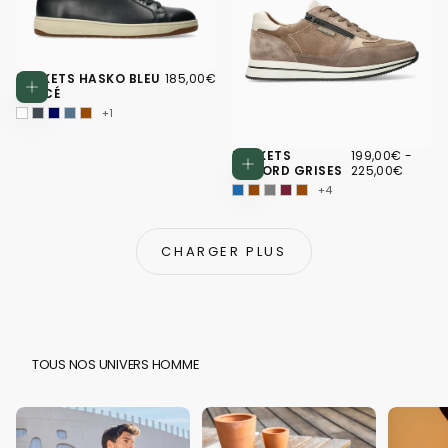
185,00€
PRIX
BASKETS HASKO BLEU
185,00€
Choisissez des options
RÉGULIER
FONCÉ
+1
199,00€
PRIX
PRIX
BASKETS
199,00€
-
Choisissez d
MINIMUM
MAXI
GILFORD GRISES
225,00€
+4
CHARGER PLUS
TOUS NOS UNIVERS HOMME