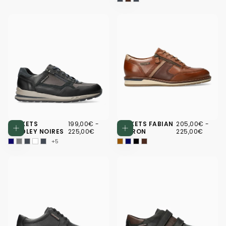
199,00€
PRIX
PRIX
205,00€
PRIX
PRIX
BASKETS
199,00€
-
BASKETS FABIAN
205,00€
-
Choisissez des options
Choisissez d
MINIMUM
MAXIMUM
MINIMUM
MAXI
BRADLEY NOIRES
225,00€
MARRON
225,00€
+5