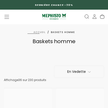
PASSER
DERNIÈRE CHANCE -20%
AU
CONTENU
ACCUEIL
/
BASKETS HOMME
Baskets homme
En Vedette
Affichage
36
sur 230 produits