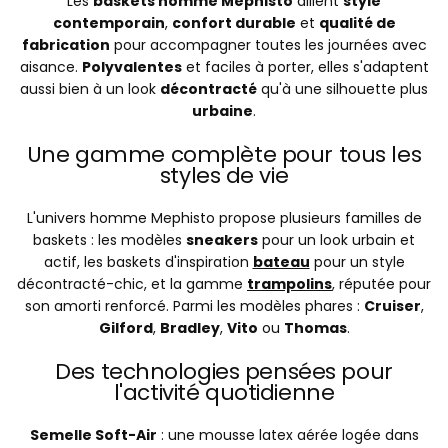
Les
baskets homme Mephisto
allient
style
contemporain
,
confort durable
et
qualité de
fabrication
pour accompagner toutes les journées avec
aisance.
Polyvalentes
et faciles à porter, elles s'adaptent
aussi bien à un look
décontracté
qu'à une silhouette plus
urbaine
.
Une gamme complète pour tous les
styles de vie
L'univers homme Mephisto propose plusieurs familles de
baskets : les modèles
sneakers
pour un look urbain et
actif, les baskets d'inspiration
bateau
pour un style
décontracté-chic, et la gamme
trampolins
, réputée pour
son amorti renforcé. Parmi les modèles phares :
Cruiser
,
Gilford
,
Bradley
,
Vito
ou
Thomas
.
Des technologies pensées pour
l'activité quotidienne
Semelle Soft-Air
: une mousse latex aérée logée dans