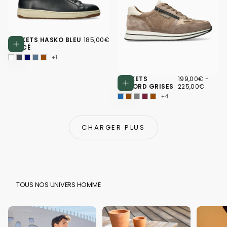
185,00€
PRIX
BASKETS HASKO BLEU
185,00€
Choisissez des options
RÉGULIER
FONCÉ
+1
199,00€
PRIX
PRIX
BASKETS
199,00€
-
Choisissez d
MINIMUM
MAXI
GILFORD GRISES
225,00€
+4
CHARGER PLUS
TOUS NOS UNIVERS HOMME