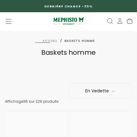
PASSER
DERNIÈRE CHANCE -20%
AU
CONTENU
ACCUEIL
/
BASKETS HOMME
Baskets homme
En Vedette
Affichage
36
sur 229 produits