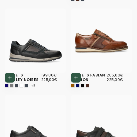
199,00€
PRIX
PRIX
205,00€
PRIX
PRIX
BASKETS
199,00€
-
BASKETS FABIAN
205,00€
-
Choisissez des options
Choisissez d
MINIMUM
MAXIMUM
MINIMUM
MAXI
BRADLEY NOIRES
225,00€
MARRON
225,00€
+5