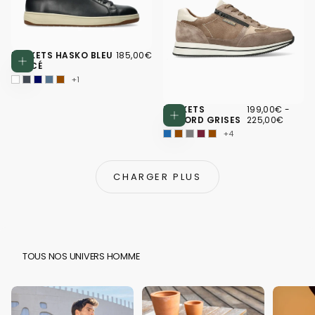
185,00€
PRIX
BASKETS HASKO BLEU
185,00€
Choisissez des options
RÉGULIER
FONCÉ
+1
199,00€
PRIX
PRIX
BASKETS
199,00€
-
Choisissez d
MINIMUM
MAXI
GILFORD GRISES
225,00€
+4
CHARGER PLUS
TOUS NOS UNIVERS HOMME