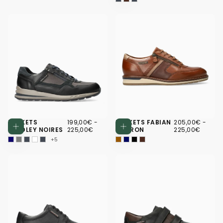
199,00€
PRIX
PRIX
205,00€
PRIX
PRIX
BASKETS
199,00€
-
BASKETS FABIAN
205,00€
-
Choisissez des options
Choisissez d
MINIMUM
MAXIMUM
MINIMUM
MAXI
BRADLEY NOIRES
225,00€
MARRON
225,00€
+5