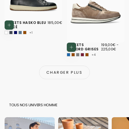
185,00€
PRIX
BASKETS HASKO BLEU
185,00€
Choisissez des options
RÉGULIER
FONCÉ
+1
199,00€
PRIX
PRIX
BASKETS
199,00€
-
Choisissez d
MINIMUM
MAXI
GILFORD GRISES
225,00€
+4
CHARGER PLUS
TOUS NOS UNIVERS HOMME