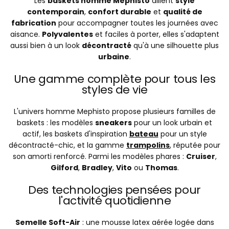
Les
baskets homme Mephisto
allient
style
contemporain
,
confort durable
et
qualité de
fabrication
pour accompagner toutes les journées avec
aisance.
Polyvalentes
et faciles à porter, elles s'adaptent
aussi bien à un look
décontracté
qu'à une silhouette plus
urbaine
.
Une gamme complète pour tous les
styles de vie
L'univers homme Mephisto propose plusieurs familles de
baskets : les modèles
sneakers
pour un look urbain et
actif, les baskets d'inspiration
bateau
pour un style
décontracté-chic, et la gamme
trampolins
, réputée pour
son amorti renforcé. Parmi les modèles phares :
Cruiser
,
Gilford
,
Bradley
,
Vito
ou
Thomas
.
Des technologies pensées pour
l'activité quotidienne
Semelle Soft-Air
: une mousse latex aérée logée dans