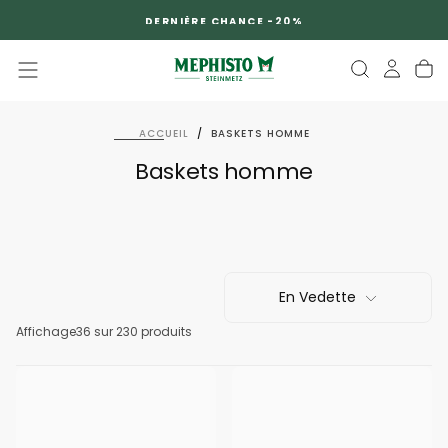
PASSER
DERNIÈRE CHANCE -20%
AU
CONTENU
ACCUEIL
/
BASKETS HOMME
Baskets homme
En Vedette
Affichage
36
sur 230 produits