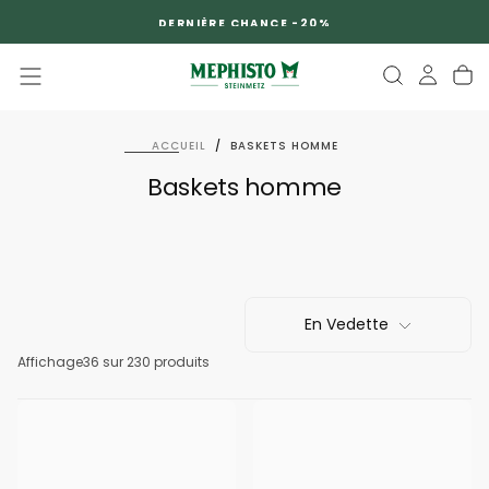
PASSER
DERNIÈRE CHANCE -20%
AU
CONTENU
ACCUEIL
/
BASKETS HOMME
Baskets homme
En Vedette
Affichage
36
sur 230 produits