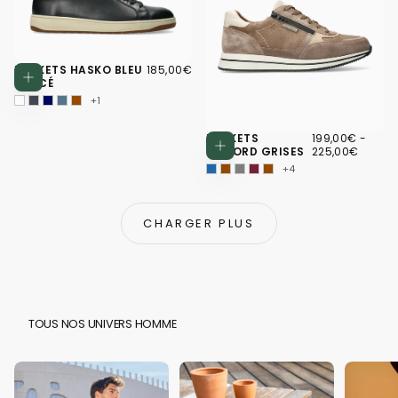
185,00€
PRIX
BASKETS HASKO BLEU
185,00€
Choisissez des options
RÉGULIER
FONCÉ
+1
199,00€
PRIX
PRIX
BASKETS
199,00€
-
Choisissez d
MINIMUM
MAXI
GILFORD GRISES
225,00€
+4
CHARGER PLUS
TOUS NOS UNIVERS HOMME