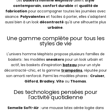
Les
baskets homme Mephisto
allient
style
contemporain
,
confort durable
et
qualité de
fabrication
pour accompagner toutes les journées avec
aisance.
Polyvalentes
et faciles à porter, elles s'adaptent
aussi bien à un look
décontracté
qu'à une silhouette plus
urbaine
.
Une gamme complète pour tous les
styles de vie
L'univers homme Mephisto propose plusieurs familles de
baskets : les modèles
sneakers
pour un look urbain et
actif, les baskets d'inspiration
bateau
pour un style
décontracté-chic, et la gamme
trampolins
, réputée pour
son amorti renforcé. Parmi les modèles phares :
Cruiser
,
Gilford
,
Bradley
,
Vito
ou
Thomas
.
Des technologies pensées pour
l'activité quotidienne
Semelle Soft-Air
: une mousse latex aérée logée dans