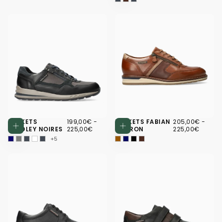
199,00€
PRIX
PRIX
205,00€
PRIX
PRIX
BASKETS
199,00€
-
BASKETS FABIAN
205,00€
-
Choisissez des options
Choisissez d
MINIMUM
MAXIMUM
MINIMUM
MAXI
BRADLEY NOIRES
225,00€
MARRON
225,00€
+5