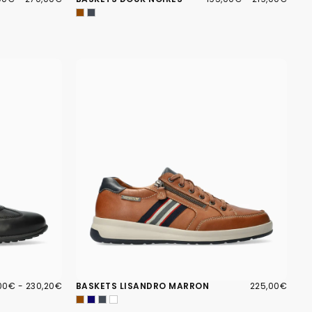
MUM
MAXIMUM
MINIMUM
MAXIMUM
00€
PRIX
225,00€
PRIX
,00€
-
230,20€
BASKETS LISANDRO MARRON
225,00€
IMUM
MAXIMUM
RÉGULIER