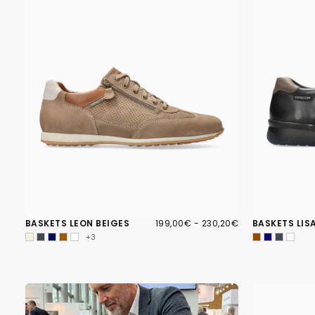
199,00€
PRIX
PRIX
BASKETS LEON BEIGES
199,00€
-
230,20€
BASKETS LIS
MINIMUM
MAXIMUM
+3