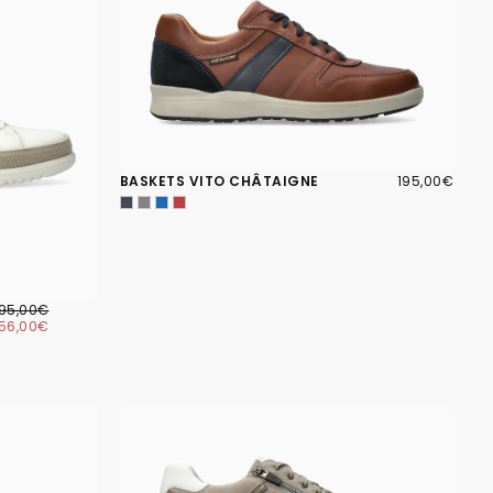
195,00€
PRIX
BASKETS VITO CHÂTAIGNE
195,00€
RÉGULIER
56,00€
RIX
PRIX
195,00€
ÉGULIER
MINIMUM
156,00€