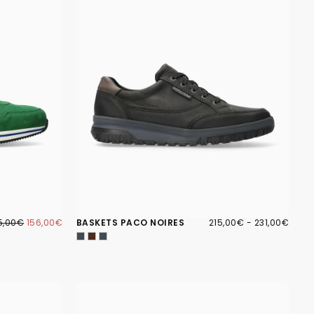
6,00€
IX
PRIX
215,00€
PRIX
PRIX
5,00€
156,00€
BASKETS PACO NOIRES
215,00€
-
231,00€
GULIER
MINIMUM
MINIMUM
MAXIMUM