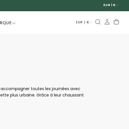
EUR | €
ARQUE
EUR | €
ur accompagner toutes les journées avec
ouette plus urbaine. Grâce à leur chaussant
t confort de marche au quotidien. Modernes,
à la fois tendance, confortables et faciles