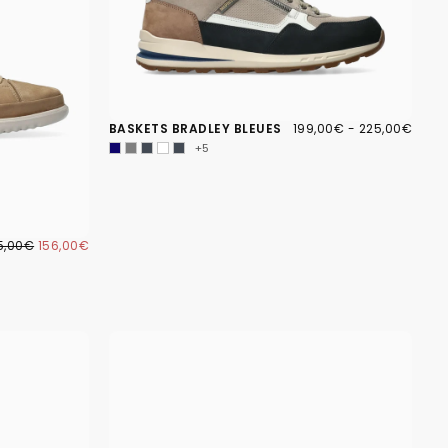
199,00€
PRIX
PRIX
BASKETS BRADLEY BLEUES
199,00€
-
225,00€
MINIMUM
MAXIMUM
+5
6,00€
IX
PRIX
5,00€
156,00€
GULIER
MINIMUM