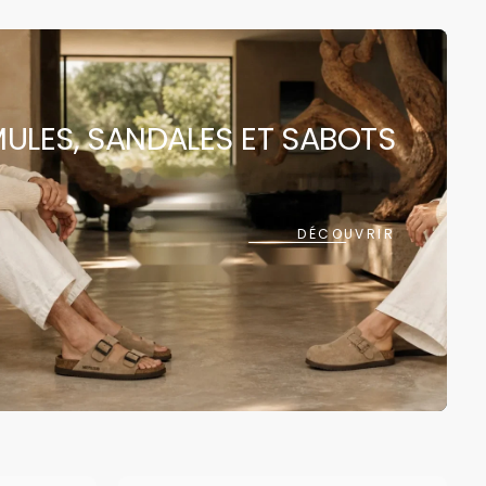
 rapide est
ULES, SANDALES ET SABOTS
ment vide
DÉCOUVRIR
ncore été sélectionné.