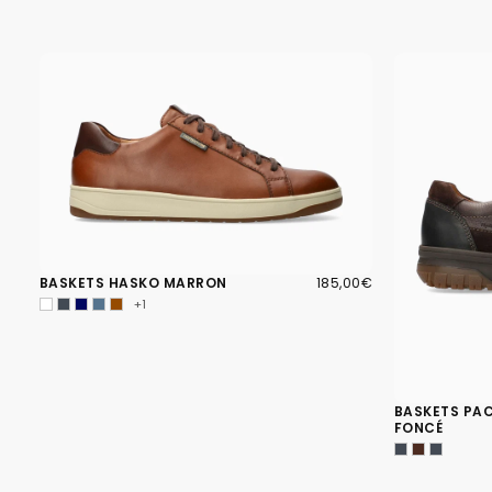
185,00€
PRIX
BASKETS HASKO MARRON
185,00€
RÉGULIER
+1
BASKETS PA
FONCÉ