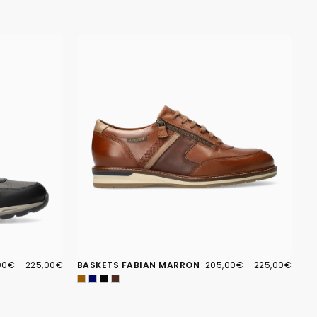
00€
PRIX
205,00€
PRIX
PRIX
00€
-
225,00€
BASKETS FABIAN MARRON
205,00€
-
225,00€
IMUM
MAXIMUM
MINIMUM
MAXIMUM