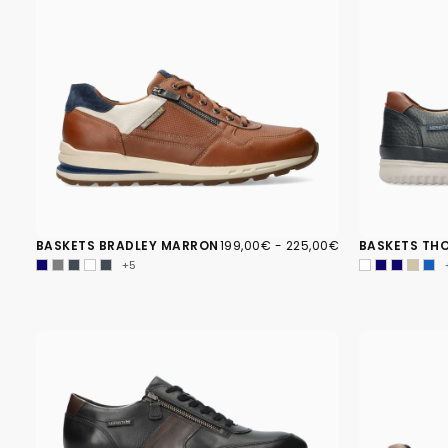
199,00€
PRIX
PRIX
BASKETS BRADLEY MARRON
199,00€
-
225,00€
BASKETS TH
MINIMUM
MAXIMUM
+5