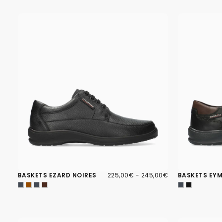
225,00€
PRIX
PRIX
BASKETS EZARD NOIRES
225,00€
-
245,00€
BASKETS EYM
MINIMUM
MAXIMUM