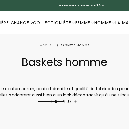
DERNIÈRE CHANCE -20%
IÈRE CHANCE
COLLECTION ÉTÉ
FEMME
HOMME
LA M
ACCUEIL
/
BASKETS HOMME
Baskets homme
le contemporain, confort durable et qualité de fabrication po
 elles s’adaptent aussi bien à un look décontracté qu’à une silh
 conception pensée pour le bien-être, elles offrent un excellen
LIRE PLUS
Mephisto sont idéales pour ceux qui recherchent des chaussures 
à vivre.