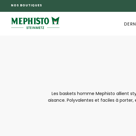
NOS BOUTIQUES
PASSER
AU
CONTENU
DERN
Les baskets homme Mephisto allient sty
aisance. Polyvalentes et faciles à porter,
soigné, leurs matériaux de qualité et leur
pratiques et élégantes, les baskets homme 