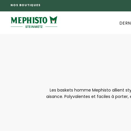
NOS BOUTIQUES
PASSER
AU
CONTENU
DERN
Les baskets homme Mephisto allient sty
aisance. Polyvalentes et faciles à porter,
soigné, leurs matériaux de qualité et leur
pratiques et élégantes, les baskets homme 