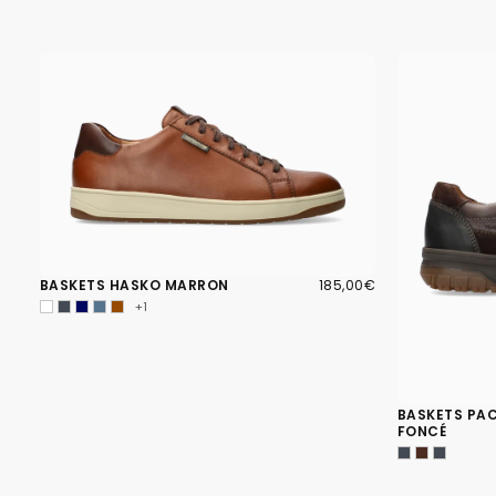
185,00€
PRIX
BASKETS HASKO MARRON
185,00€
RÉGULIER
+1
BASKETS PA
FONCÉ