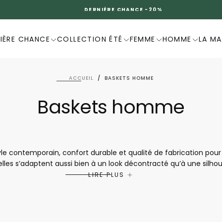
DERNIÈRE CHANCE -20%
IÈRE CHANCE
COLLECTION ÉTÉ
FEMME
HOMME
LA M
ACCUEIL
/
BASKETS HOMME
Baskets homme
le contemporain, confort durable et qualité de fabrication po
 elles s’adaptent aussi bien à un look décontracté qu’à une silh
 conception pensée pour le bien-être, elles offrent un excellen
LIRE PLUS
Mephisto sont idéales pour ceux qui recherchent des chaussures 
à vivre.