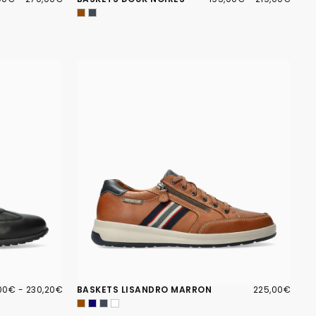
MUM
MAXIMUM
MINIMUM
MAXIMUM
00€
PRIX
225,00€
PRIX
,00€
-
230,20€
BASKETS LISANDRO MARRON
225,00€
IMUM
MAXIMUM
RÉGULIER