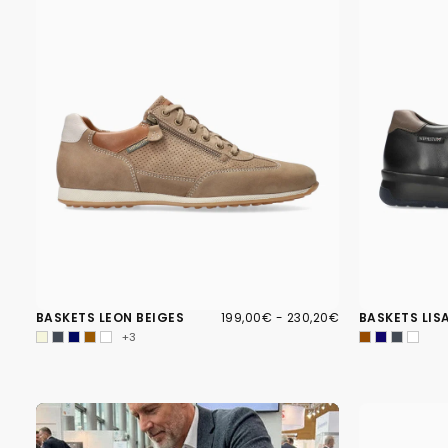
199,00€
PRIX
PRIX
BASKETS LEON BEIGES
199,00€
-
230,20€
BASKETS LIS
MINIMUM
MAXIMUM
+3