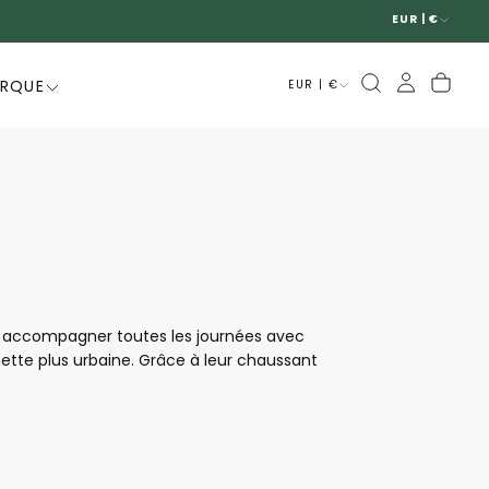
EUR | €
ARQUE
EUR | €
ur accompagner toutes les journées avec
ouette plus urbaine. Grâce à leur chaussant
t confort de marche au quotidien. Modernes,
à la fois tendance, confortables et faciles