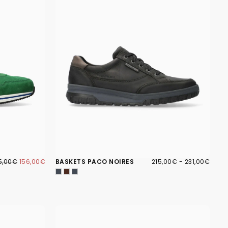
6,00€
IX
PRIX
215,00€
PRIX
PRIX
5,00€
156,00€
BASKETS PACO NOIRES
215,00€
-
231,00€
GULIER
MINIMUM
MINIMUM
MAXIMUM