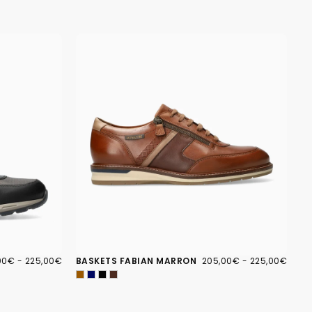
00€
PRIX
205,00€
PRIX
PRIX
00€
-
225,00€
BASKETS FABIAN MARRON
205,00€
-
225,00€
IMUM
MAXIMUM
MINIMUM
MAXIMUM