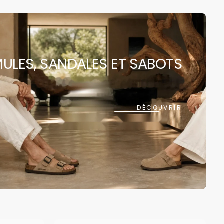
 rapide est
ULES, SANDALES ET SABOTS
ment vide
DÉCOUVRIR
ncore été sélectionné.