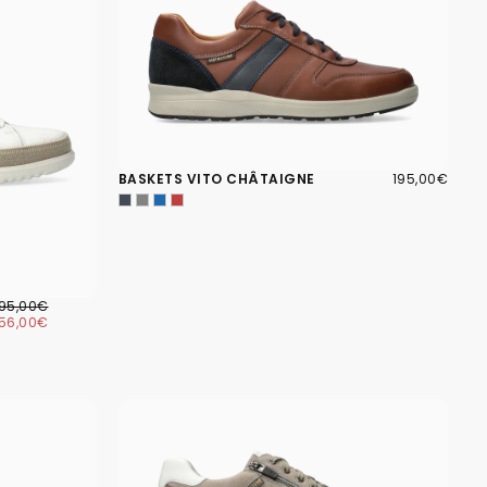
195,00€
PRIX
BASKETS VITO CHÂTAIGNE
195,00€
RÉGULIER
56,00€
RIX
PRIX
195,00€
ÉGULIER
MINIMUM
156,00€