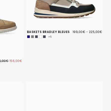
199,00€
PRIX
PRIX
BASKETS BRADLEY BLEUES
199,00€
-
225,00€
MINIMUM
MAXIMUM
+5
6,00€
IX
PRIX
5,00€
156,00€
GULIER
MINIMUM