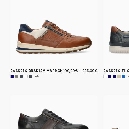
199,00€
PRIX
PRIX
BASKETS BRADLEY MARRON
199,00€
-
225,00€
BASKETS TH
MINIMUM
MAXIMUM
+5