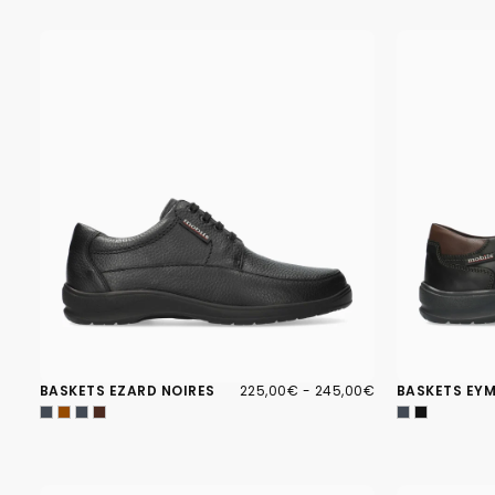
225,00€
PRIX
PRIX
BASKETS EZARD NOIRES
225,00€
-
245,00€
BASKETS EYM
MINIMUM
MAXIMUM