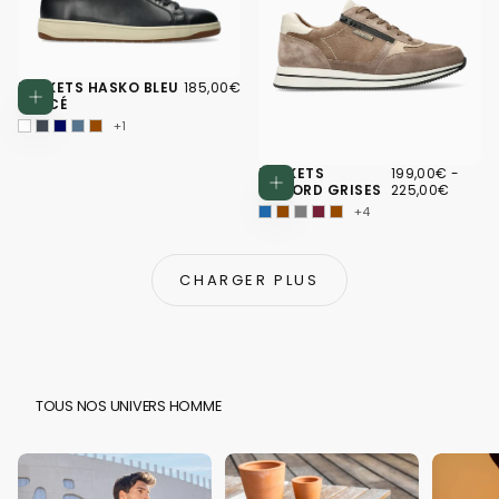
185,00€
PRIX
BASKETS HASKO BLEU
185,00€
Choisissez des options
RÉGULIER
FONCÉ
+1
199,00€
PRIX
PRIX
BASKETS
199,00€
-
Choisissez d
MINIMUM
MAXI
GILFORD GRISES
225,00€
+4
CHARGER PLUS
TOUS NOS UNIVERS HOMME