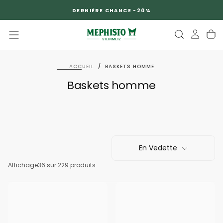
PASSER
DERNIÈRE CHANCE -20%
AU
CONTENU
ACCUEIL
/
BASKETS HOMME
Baskets homme
En Vedette
Affichage
36
sur 229 produits