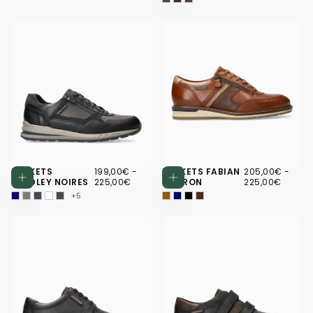
199,00€
PRIX
PRIX
205,00€
PRIX
PRIX
BASKETS
199,00€
-
BASKETS FABIAN
205,00€
-
Choisissez des options
Choisissez d
MINIMUM
MAXIMUM
MINIMUM
MAXI
BRADLEY NOIRES
225,00€
MARRON
225,00€
+5