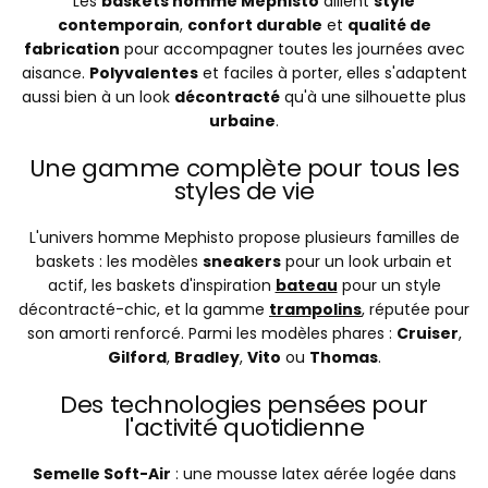
Les
baskets homme Mephisto
allient
style
contemporain
,
confort durable
et
qualité de
fabrication
pour accompagner toutes les journées avec
aisance.
Polyvalentes
et faciles à porter, elles s'adaptent
aussi bien à un look
décontracté
qu'à une silhouette plus
urbaine
.
Une gamme complète pour tous les
styles de vie
L'univers homme Mephisto propose plusieurs familles de
baskets : les modèles
sneakers
pour un look urbain et
actif, les baskets d'inspiration
bateau
pour un style
décontracté-chic, et la gamme
trampolins
, réputée pour
son amorti renforcé. Parmi les modèles phares :
Cruiser
,
Gilford
,
Bradley
,
Vito
ou
Thomas
.
Des technologies pensées pour
l'activité quotidienne
Semelle Soft-Air
: une mousse latex aérée logée dans