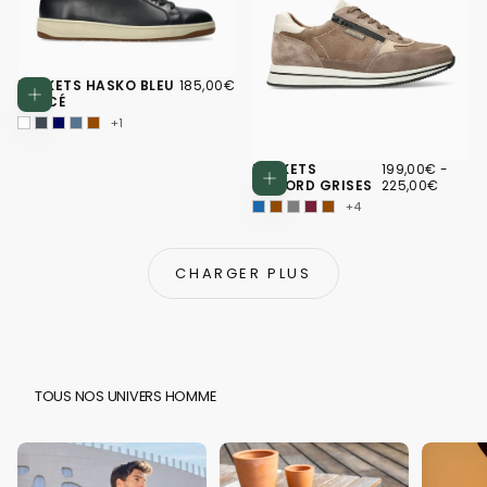
185,00€
PRIX
BASKETS HASKO BLEU
185,00€
Choisissez des options
RÉGULIER
FONCÉ
+1
199,00€
PRIX
PRIX
BASKETS
199,00€
-
Choisissez d
MINIMUM
MAXI
GILFORD GRISES
225,00€
+4
CHARGER PLUS
TOUS NOS UNIVERS HOMME