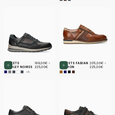
199,00€
PRIX
PRIX
205,00€
PRIX
PRIX
BASKETS
199,00€
-
BASKETS FABIAN
205,00€
-
Choisissez des options
Choisissez d
MINIMUM
MAXIMUM
MINIMUM
MAXI
BRADLEY NOIRES
225,00€
MARRON
225,00€
+5