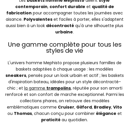
Les
baskets homme Mephisto
allient
style
contemporain
,
confort durable
et
qualité de
fabrication
pour accompagner toutes les journées avec
aisance.
Polyvalentes
et faciles à porter, elles s'adaptent
aussi bien à un look
décontracté
qu'à une silhouette plus
urbaine
.
Une gamme complète pour tous les
styles de vie
L'univers homme Mephisto propose plusieurs familles de
baskets adaptées à chaque usage : les modèles
sneakers
, pensés pour un look urbain et actif ; les baskets
d'inspiration bateau, idéales pour un style décontracté-
chic ; et
la gamme
trampolins
, réputée pour son amorti
renforcé et son confort de marche exceptionnel. Parmi les
collections phares, on retrouve des modèles
emblématiques comme
Cruiser
,
Gilford
,
Bradley
,
Vito
ou
Thomas
, chacun conçu pour combiner
élégance
et
praticité
au quotidien.