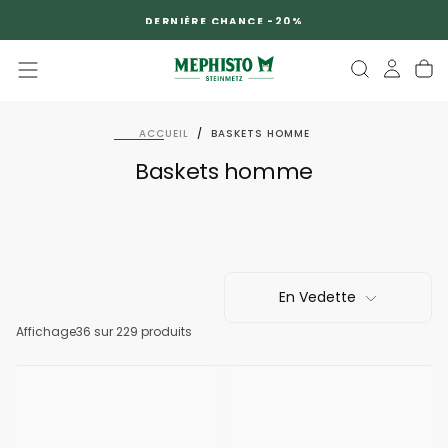
PASSER
DERNIÈRE CHANCE -20%
AU
CONTENU
ACCUEIL
/
BASKETS HOMME
Baskets homme
En Vedette
Affichage
36
sur 229 produits