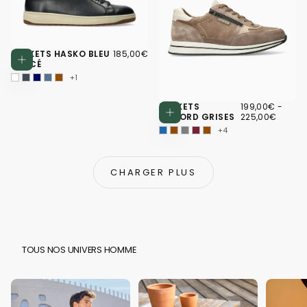
185,00€
PRIX
BASKETS HASKO BLEU
185,00€
Choisissez des options
RÉGULIER
FONCÉ
+1
199,00€
PRIX
PRIX
BASKETS
199,00€
-
Choisissez d
MINIMUM
MAXI
GILFORD GRISES
225,00€
+4
CHARGER PLUS
TOUS NOS UNIVERS HOMME