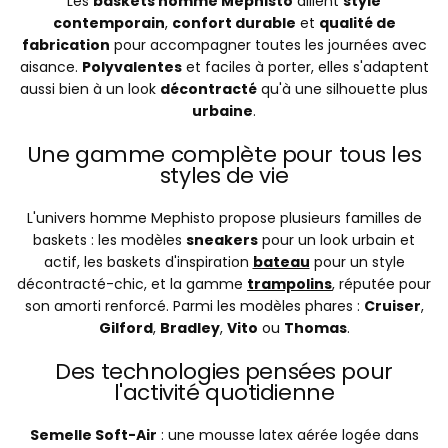
Les
baskets homme Mephisto
allient
style
contemporain
,
confort durable
et
qualité de
fabrication
pour accompagner toutes les journées avec
aisance.
Polyvalentes
et faciles à porter, elles s'adaptent
aussi bien à un look
décontracté
qu'à une silhouette plus
urbaine
.
Une gamme complète pour tous les
styles de vie
L'univers homme Mephisto propose plusieurs familles de
baskets : les modèles
sneakers
pour un look urbain et
actif, les baskets d'inspiration
bateau
pour un style
décontracté-chic, et la gamme
trampolins
, réputée pour
son amorti renforcé. Parmi les modèles phares :
Cruiser
,
Gilford
,
Bradley
,
Vito
ou
Thomas
.
Des technologies pensées pour
l'activité quotidienne
Semelle Soft-Air
: une mousse latex aérée logée dans