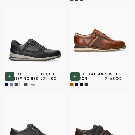
199,00€
PRIX
PRIX
205,00€
PRIX
PRIX
BASKETS
199,00€
-
BASKETS FABIAN
205,00€
-
Choisissez des options
Choisissez d
MINIMUM
MAXIMUM
MINIMUM
MAXI
BRADLEY NOIRES
225,00€
MARRON
225,00€
+5