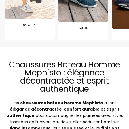
SNEAKERS
BATEAU
Chaussures Bateau Homme
Mephisto : élégance
décontractée et esprit
authentique
Les
chaussures bateau homme Mephisto
allient
élégance décontractée
,
confort durable
et
esprit
authentique
pour accompagner les journées avec style.
Inspirées de l'univers nautique, elles séduisent par leur
ligne intemporelle
, leur
souplesse
et leurs
finitions