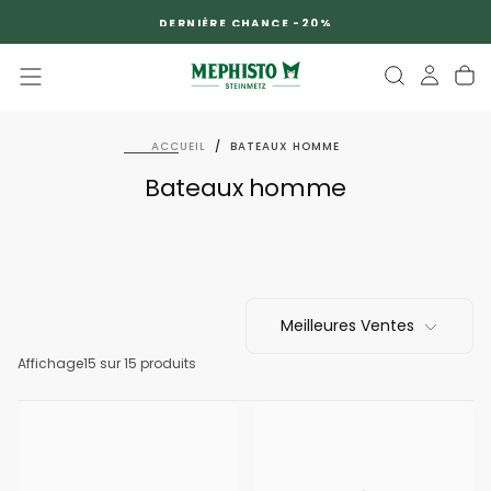
PASSER
DERNIÈRE CHANCE -20%
AU
CONTENU
ACCUEIL
/
BATEAUX HOMME
Bateaux homme
Meilleures Ventes
Affichage
15 sur 15 produits