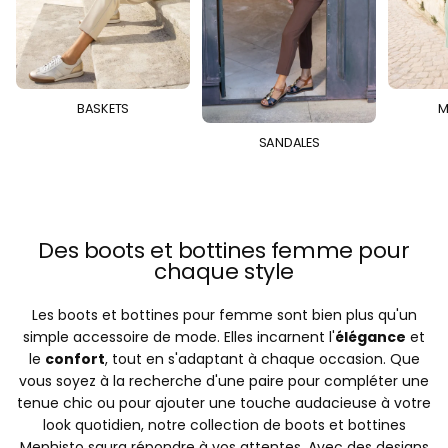
BASKETS
M
SANDALES
Des boots et bottines femme pour
chaque style
Les boots et bottines pour femme sont bien plus qu'un
simple accessoire de mode. Elles incarnent l'
élégance
et
le
confort
, tout en s'adaptant à chaque occasion. Que
vous soyez à la recherche d'une paire pour compléter une
tenue chic ou pour ajouter une touche audacieuse à votre
look quotidien, notre collection de boots et bottines
Mephisto saura répondre à vos attentes. Avec des designs