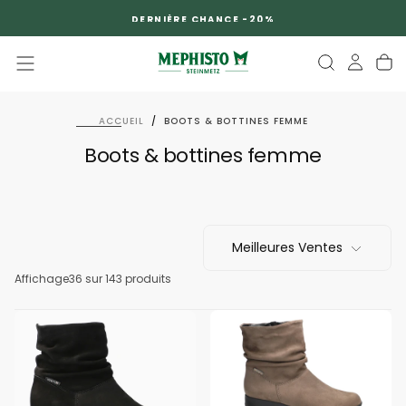
PASSER
DERNIÈRE CHANCE -20%
AU
CONTENU
ACCUEIL
/
BOOTS & BOTTINES FEMME
Boots & bottines femme
Meilleures Ventes
Affichage
36
sur 143 produits