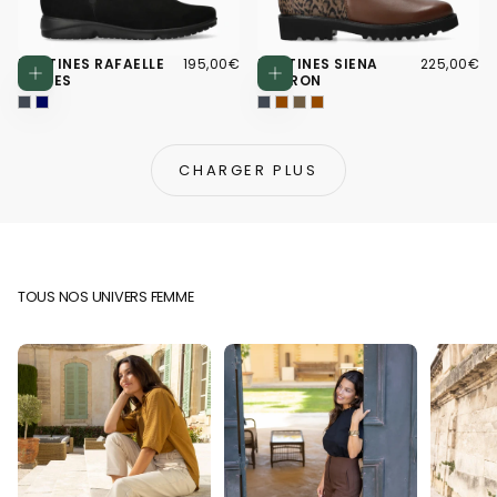
195,00€
PRIX
225,00€
PRIX
BOTTINES RAFAELLE
195,00€
BOTTINES SIENA
225,00€
Choisissez des options
Choisissez d
RÉGULIER
RÉGULIER
NOIRES
MARRON
CHARGER PLUS
TOUS NOS UNIVERS FEMME