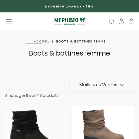
PASSER
DERNIÈRE CHANCE -20%
AU
CONTENU
ACCUEIL
/
BOOTS & BOTTINES FEMME
Boots & bottines femme
Meilleures Ventes
Affichage
36
sur 143 produits