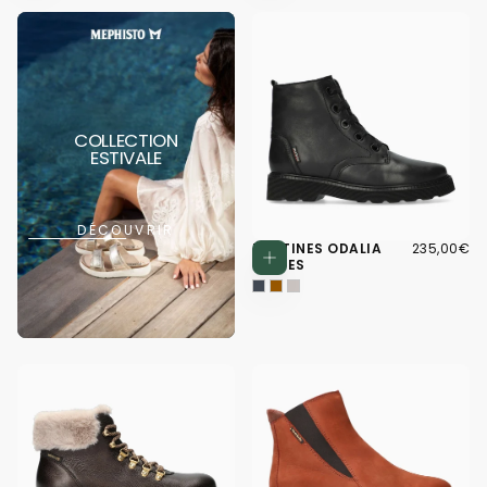
COLLECTION
ESTIVALE
DÉCOUVRIR
235,00€
PRIX
BOTTINES ODALIA
235,00€
Choisissez d
RÉGULIER
NOIRES