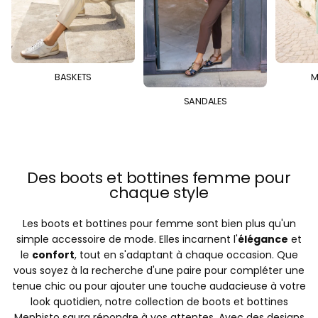
BASKETS
M
SANDALES
Des boots et bottines femme pour
chaque style
Les boots et bottines pour femme sont bien plus qu'un
simple accessoire de mode. Elles incarnent l'
élégance
et
le
confort
, tout en s'adaptant à chaque occasion. Que
vous soyez à la recherche d'une paire pour compléter une
tenue chic ou pour ajouter une touche audacieuse à votre
look quotidien, notre collection de boots et bottines
Mephisto saura répondre à vos attentes. Avec des designs