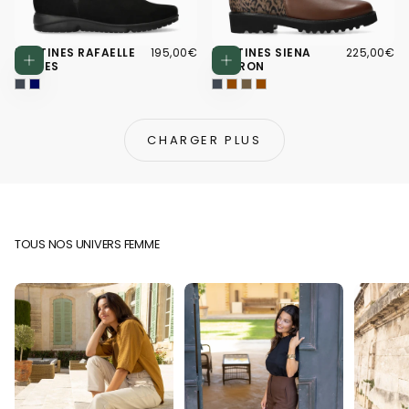
195,00€
PRIX
225,00€
PRIX
BOTTINES RAFAELLE
195,00€
BOTTINES SIENA
225,00€
Choisissez des options
Choisissez d
RÉGULIER
RÉGULIER
NOIRES
MARRON
CHARGER PLUS
TOUS NOS UNIVERS FEMME