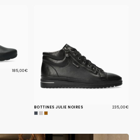
185,00€
PRIX
185,00€
RÉGULIER
235,00€
PRIX
BOTTINES JULIE NOIRES
235,00€
RÉGULIER