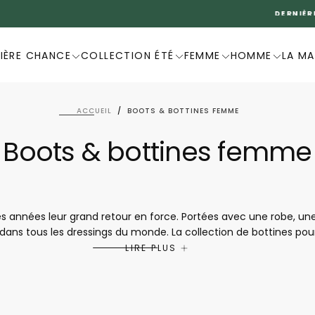
DERNIÈRE CHANCE -20%
IÈRE CHANCE
COLLECTION ÉTÉ
FEMME
HOMME
LA M
ACCUEIL
/
BOOTS & BOTTINES FEMME
Boots & bottines femme
s années leur grand retour en force. Portées avec une robe, un
dans tous les dressings du monde. La collection de bottines p
ivent à la perfection les dernières tendances. Le petit plus res
LIRE PLUS
s chaussures ne sont pas seulement irrésistiblement belles, elle
 des femmes modernes. Chaque femme trouvera dans cette collec