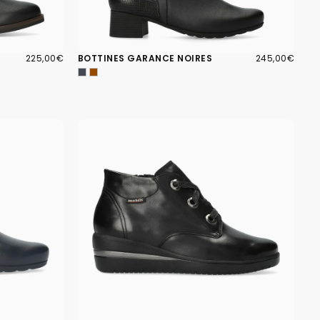
225,00€
PRIX
245,00€
PRIX
225,00€
BOTTINES GARANCE NOIRES
245,00€
RÉGULIER
RÉGULIER