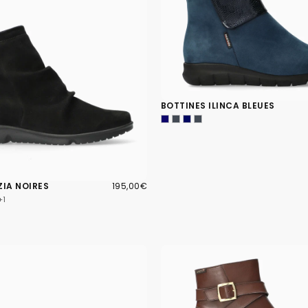
BOTTINES ILINCA BLEUES
195,00€
PRIX
ZIA NOIRES
195,00€
RÉGULIER
+1