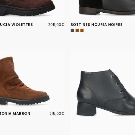
205,00€
PRIX
UCIA VIOLETTES
205,00€
BOTTINES HOURIA NOIRES
RÉGULIER
215,00€
PRIX
IMONIA MARRON
215,00€
RÉGULIER