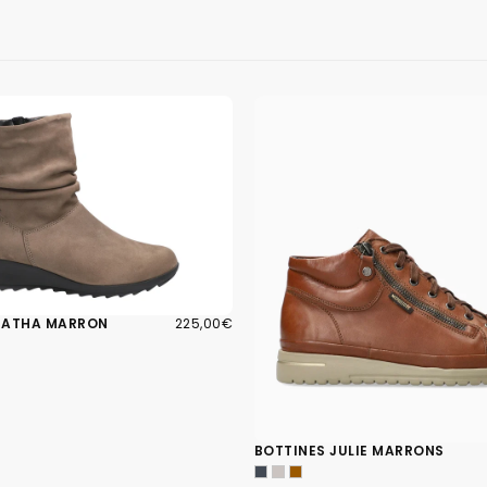
225,00€
PRIX
GATHA MARRON
225,00€
RÉGULIER
BOTTINES JULIE MARRONS