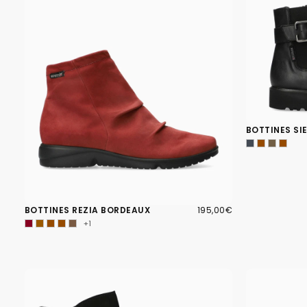
BOTTINES SI
195,00€
PRIX
BOTTINES REZIA BORDEAUX
195,00€
RÉGULIER
+1