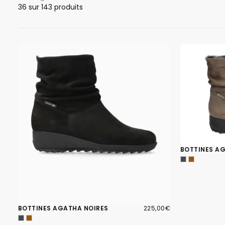
36
sur 143 produits
BOTTINES A
225,00€
PRIX
BOTTINES AGATHA NOIRES
225,00€
RÉGULIER