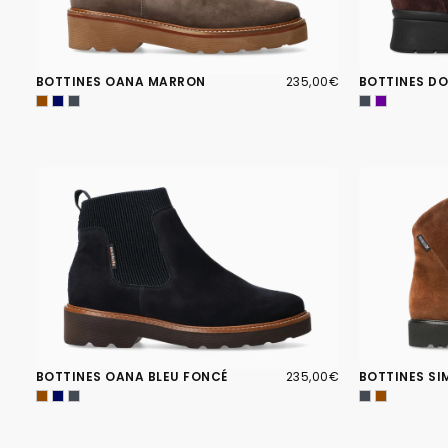
235,00€
PRIX
BOTTINES OANA MARRON
235,00€
BOTTINES DO
RÉGULIER
235,00€
PRIX
BOTTINES OANA BLEU FONCÉ
235,00€
BOTTINES S
RÉGULIER