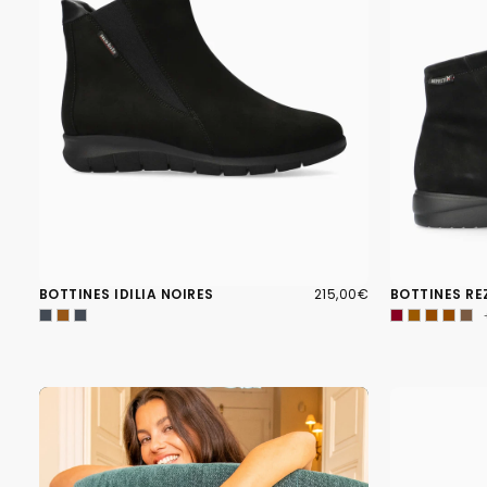
215,00€
PRIX
BOTTINES IDILIA NOIRES
215,00€
BOTTINES RE
RÉGULIER