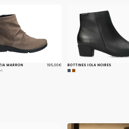
195,00€
PRIX
ZIA MARRON
195,00€
BOTTINES IOLA NOIRES
RÉGULIER
+1