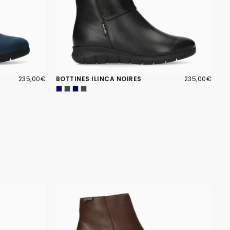
235,00€
PRIX
235,00€
PRIX
235,00€
BOTTINES ILINCA NOIRES
235,00€
RÉGULIER
RÉGULIER