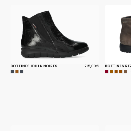
215,00€
PRIX
BOTTINES IDILIA NOIRES
215,00€
BOTTINES RE
RÉGULIER