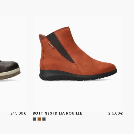
245,00€
PRIX
215,00€
PRIX
245,00€
BOTTINES IDILIA ROUILLE
215,00€
RÉGULIER
RÉGULIER