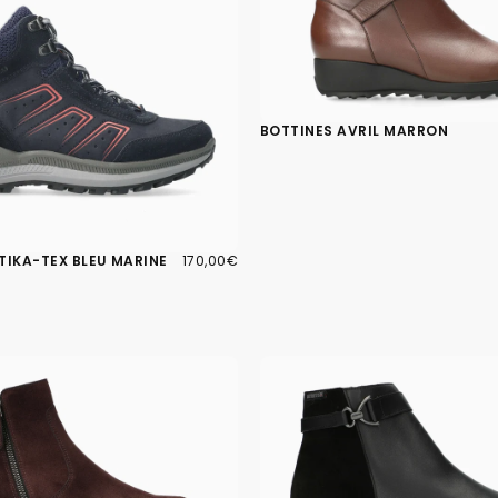
BOTTINES AVRIL MARRON
170,00€
PRIX
TIKA-TEX BLEU MARINE
170,00€
RÉGULIER