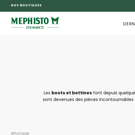
NOS BOUTIQUES
PASSER
AU
CONTENU
DERN
Les
boots
et bottines
font depuis quelque
sont devenues des pièces incontournables 
marché avec des modèles originaux qui su
marque. Avec le savoir-faire français, le
supporter même les très longues journées
Affichage