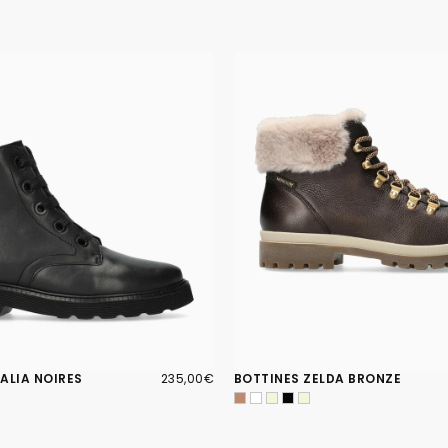
235,00€
PRIX
ALIA NOIRES
235,00€
BOTTINES ZELDA BRONZE
RÉGULIER