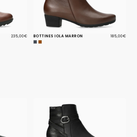
235,00€
PRIX
185,00€
PRIX
235,00€
BOTTINES IOLA MARRON
185,00€
RÉGULIER
RÉGULIER