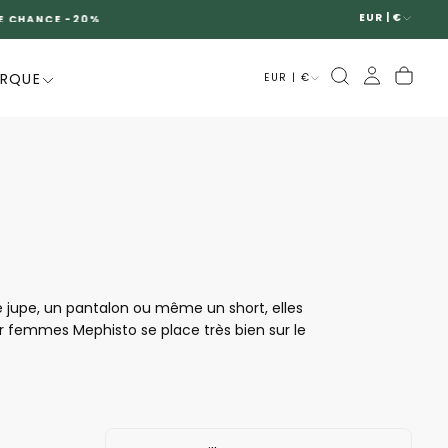
EUR | €
ARQUE
EUR | €
e jupe, un pantalon ou même un short, elles
our femmes
Mephisto
se place très bien sur le
te la grande qualité des chaussures de la
s sont aussi confortables et permettent de
tion la paire de boots qui la fait rêver.