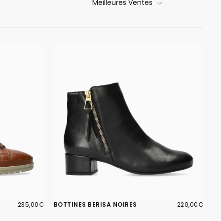
Meilleures Ventes
235,00€
PRIX
220,00€
PRIX
235,00€
BOTTINES BERISA NOIRES
220,00€
RÉGULIER
RÉGULIER