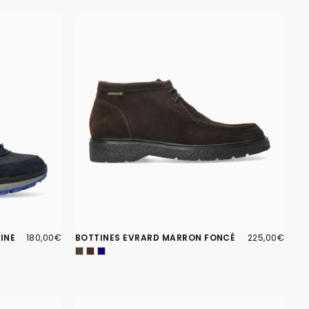
180,00€
PRIX
225,00€
PRIX
INE
180,00€
BOTTINES EVRARD MARRON FONCÉ
225,00€
RÉGULIER
RÉGULIER