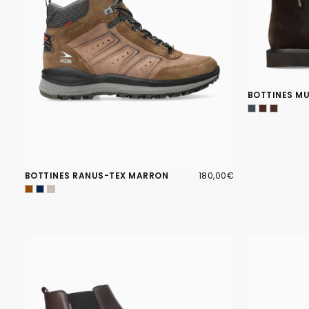
BOTTINES M
180,00€
PRIX
BOTTINES RANUS-TEX MARRON
180,00€
RÉGULIER