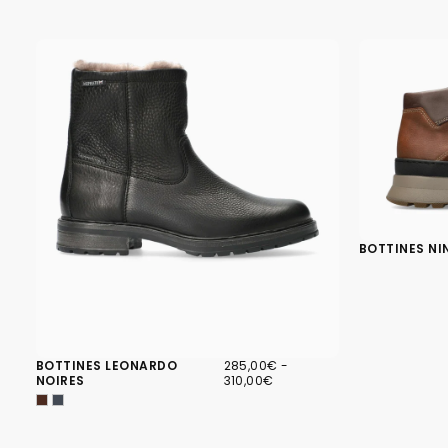
BOTTINES NI
285,00€
PRIX
PRIX
BOTTINES LEONARDO
285,00€
-
MINIMUM
MAXIMUM
NOIRES
310,00€