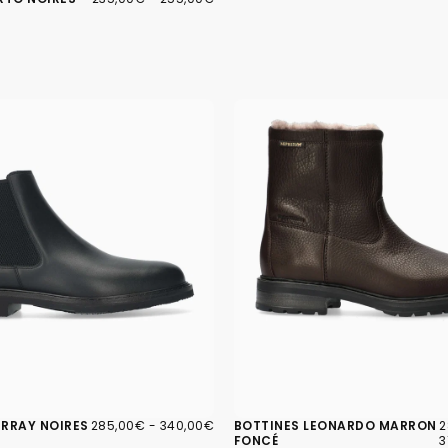
MINIMUM
MAXIMUM
285,00€
PRIX
PRIX
2
P
RRAY NOIRES
285,00€
-
340,00€
BOTTINES LEONARDO MARRON
2
MINIMUM
MAXIMUM
M
FONCÉ
3