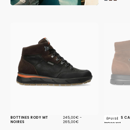
245,00€
PRIX
PRIX
BOTTINES RODY MT
245,00€
-
BOTTINES C
ÉPUISÉ
MINIMUM
MAXIMUM
NOIRES
265,00€
MARRON