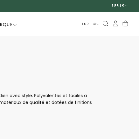
EUR | €
ARQUE
EUR | €
n avec style. Polyvalentes et faciles à
matériaux de qualité et dotées de finitions
es, modernes et intemporelles, les bottines
raffinement.