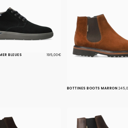
195,00€
PRIX
MER BLEUES
195,00€
RÉGULIER
245,
PRIX
BOTTINES BOOTS MARRON
245,
MINI