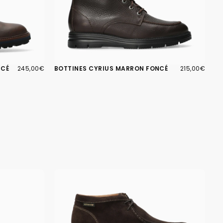
245,00€
PRIX
215,00€
PRIX
NCÉ
245,00€
BOTTINES CYRIUS MARRON FONCÉ
215,00€
RÉGULIER
RÉGULIER