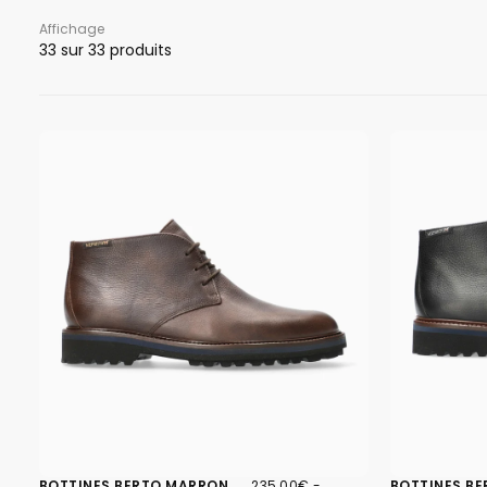
Affichage
33 sur 33 produits
235,00€
PRIX
PRIX
BOTTINES BERTO MARRON
235,00€
-
BOTTINES BE