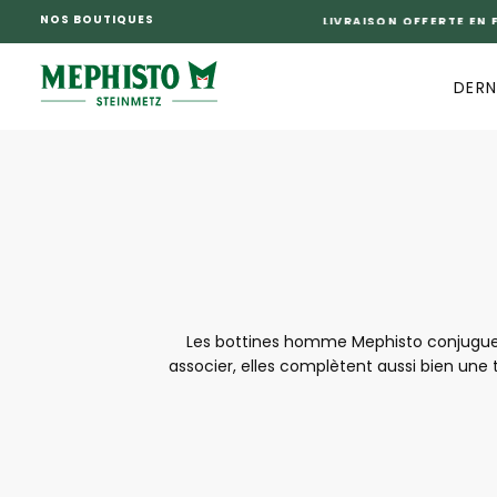
NOS BOUTIQUES
PASSER
AU
CONTENU
DERN
Les bottines homme Mephisto conjuguent
associer, elles complètent aussi bien une 
soignées, elles offrent un chaussant agréa
Mephisto so