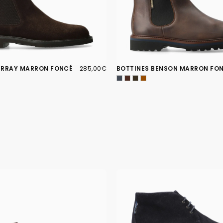
285,00€
PRIX
URRAY MARRON FONCÉ
285,00€
BOTTINES BENSON MARRON FO
RÉGULIER