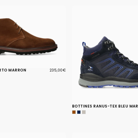
235,00€
PRIX
ERTO MARRON
235,00€
RÉGULIER
BOTTINES RANUS-TEX BLEU MAR