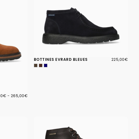
225,00€
PRIX
BOTTINES EVRARD BLEUES
225,00€
RÉGULIER
00€
PRIX
00€
-
265,00€
MUM
MAXIMUM