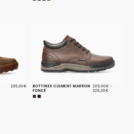
235,00€
PRIX
205,00€
PRIX
PRIX
235,00€
BOTTINES CLEMENT MARRON
205,00€
-
RÉGULIER
MINIMUM
MAXIMUM
FONCÉ
225,00€