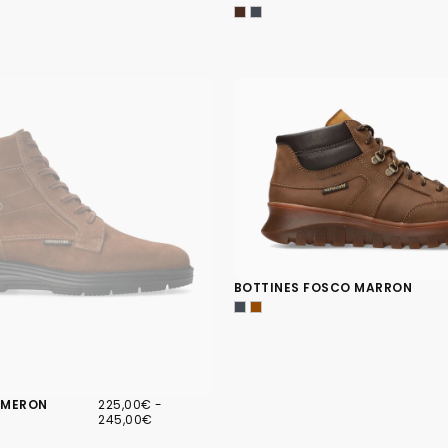
BOTTINES FOSCO MARRON
225,00€
PRIX
PRIX
AMERON
225,00€
-
MINIMUM
MAXIMUM
245,00€