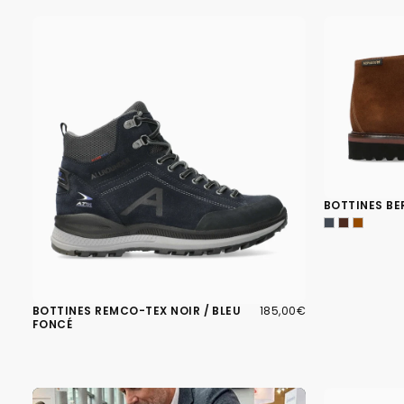
BOTTINES B
185,00€
PRIX
BOTTINES REMCO-TEX NOIR / BLEU
185,00€
RÉGULIER
FONCÉ