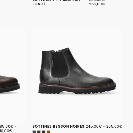
MINIMUM
MAXIMUM
FONCÉ
255,00€
85,00€
RIX
PRIX
245,00€
PRIX
PRIX
85,00€
-
BOTTINES BENSON NOIRES
245,00€
-
265,00€
INIMUM
MAXIMUM
MINIMUM
MAXIMUM
10,00€