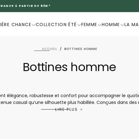
DERNIÈRE CHANCE -20%
IÈRE CHANCE
COLLECTION ÉTÉ
FEMME
HOMME
LA M
ACCUEIL
/
BOTTINES HOMME
Bottines homme
 élégance, robustesse et confort pour accompagner le quotidie
tenue casual qu’une silhouette plus habillée. Conçues dans des 
ble, un bon maintien et un confort durable à chaque pas. Pratiqu
LIRE PLUS
nt idéales pour traverser la saison avec assurance, confort et 