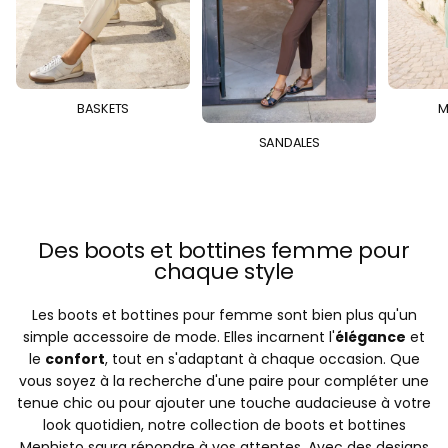
BASKETS
M
SANDALES
Des boots et bottines femme pour
chaque style
Les boots et bottines pour femme sont bien plus qu'un
simple accessoire de mode. Elles incarnent l'
élégance
et
le
confort
, tout en s'adaptant à chaque occasion. Que
vous soyez à la recherche d'une paire pour compléter une
tenue chic ou pour ajouter une touche audacieuse à votre
look quotidien, notre collection de boots et bottines
Mephisto saura répondre à vos attentes. Avec des designs