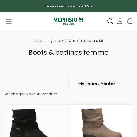
PASSER
DERNIÈRE CHANCE -20%
AU
CONTENU
ACCUEIL
/
BOOTS & BOTTINES FEMME
Boots & bottines femme
Meilleures Ventes
Affichage
36
sur 143 produits