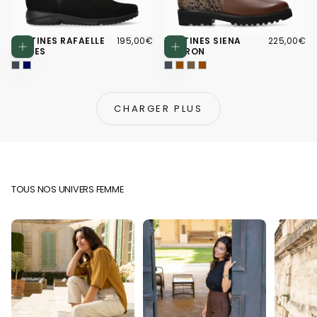
195,00€
PRIX
225,00€
PRIX
BOTTINES RAFAELLE
195,00€
BOTTINES SIENA
225,00€
Choisissez des options
Choisissez d
RÉGULIER
RÉGULIER
NOIRES
MARRON
CHARGER PLUS
TOUS NOS UNIVERS FEMME