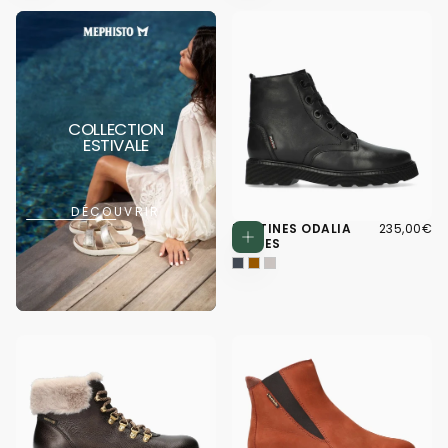
COLLECTION
ESTIVALE
DÉCOUVRIR
235,00€
PRIX
BOTTINES ODALIA
235,00€
Choisissez d
RÉGULIER
NOIRES