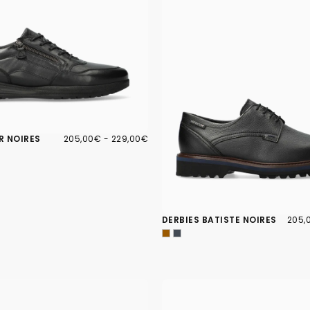
205,00€
PRIX
PRIX
R NOIRES
205,00€
-
229,00€
MINIMUM
MAXIMUM
205,
PRIX
DERBIES BATISTE NOIRES
205,
MINI