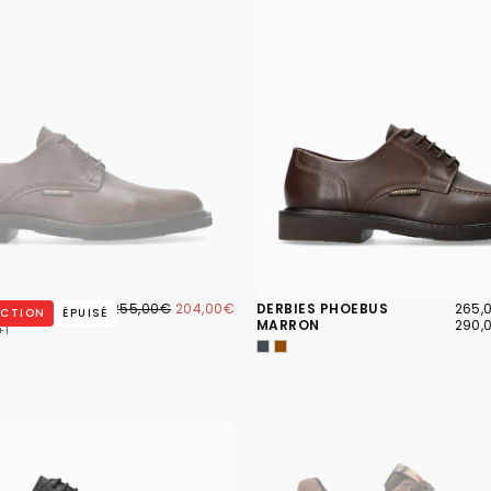
204,00€
PRIX
PRIX
265,
PRIX
RLON MARRON
255,00€
204,00€
DERBIES PHOEBUS
265,
UCTION
ÉPUISÉ
RÉGULIER
MINIMUM
MINI
MARRON
290,
+1