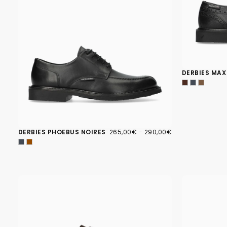
DERBIES MAX
265,00€
PRIX
PRIX
DERBIES PHOEBUS NOIRES
265,00€
-
290,00€
MINIMUM
MAXIMUM