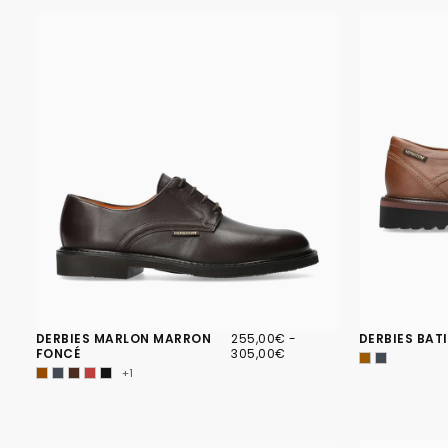
255,00€
PRIX
PRIX
DERBIES MARLON MARRON
255,00€
-
DERBIES BAT
MINIMUM
MAXIMUM
FONCÉ
305,00€
+1