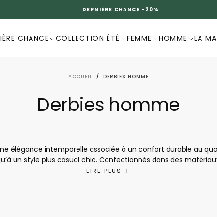
DERNIÈRE CHANCE -20%
IÈRE CHANCE
COLLECTION ÉTÉ
FEMME
HOMME
LA M
ACCUEIL
/
DERBIES HOMME
Derbies homme
 élégance intemporelle associée à un confort durable au quotidie
u’à un style plus casual chic. Confectionnés dans des matériaux d
ntien et une marche confortable tout au long de la journée. Poly
LIRE PLUS
histo sont le choix idéal pour allier style, qualité et bien-être à