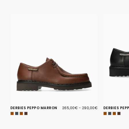
265,00€
PRIX
PRIX
DERBIES PEPPO MARRON
265,00€
-
290,00€
DERBIES PEP
MINIMUM
MAXIMUM