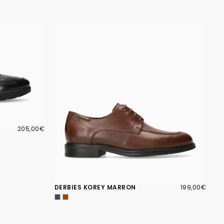
205,00€
PRIX
205,00€
RÉGULIER
199,00€
PRIX
DERBIES KOREY MARRON
199,00€
RÉGULIER