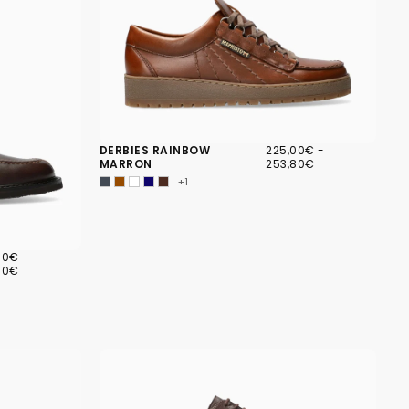
225,00€
PRIX
PRIX
DERBIES RAINBOW
225,00€
-
MINIMUM
MAXIMUM
MARRON
253,80€
+1
00€
PRIX
00€
-
MUM
MAXIMUM
00€