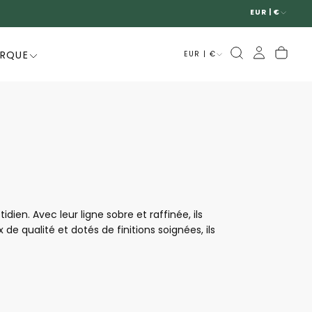
EUR | €
ARQUE
EUR | €
n. Avec leur ligne sobre et raffinée, ils
e qualité et dotés de finitions soignées, ils
valents, élégants et faciles à porter, les
 chaque pas.