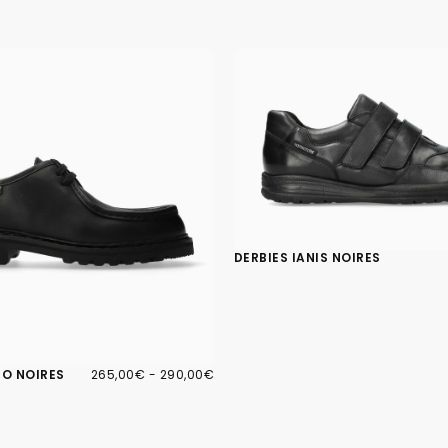
DERBIES IANIS NOIRES
265,00€
PRIX
PRIX
PO NOIRES
265,00€
-
290,00€
MINIMUM
MAXIMUM