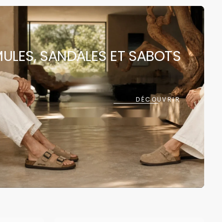
 rapide est
ULES, SANDALES ET SABOTS
ment vide
DÉCOUVRIR
ncore été sélectionné.