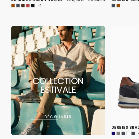
MINIMUM
MAXIMUM
+1
COLLECTION
ESTIVALE
DÉCOUVRIR
DERBIES BRA