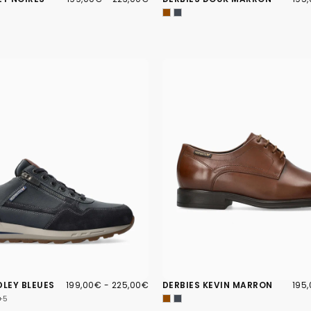
MINIMUM
MAXIMUM
MIN
199,00€
PRIX
PRIX
195
PRIX
DLEY BLEUES
199,00€
-
225,00€
DERBIES KEVIN MARRON
195
MINIMUM
MAXIMUM
MIN
+5