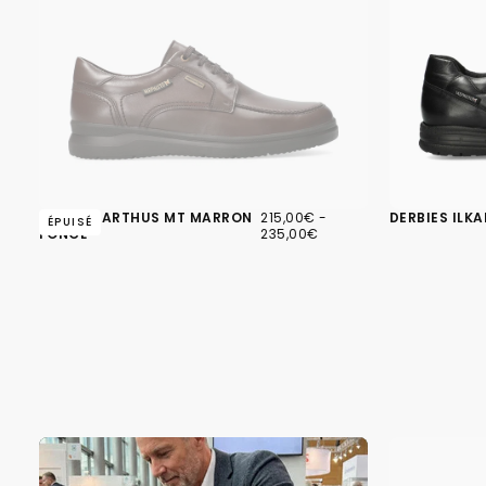
215,00€
PRIX
PRIX
DERBIES ARTHUS MT MARRON
215,00€
-
DERBIES ILKA
ÉPUISÉ
MINIMUM
MAXIMUM
FONCÉ
235,00€