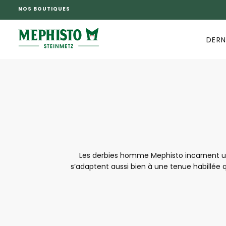
NOS BOUTIQUES
PASSER
AU
CONTENU
DERN
Les derbies homme Mephisto incarnent une
s’adaptent aussi bien à une tenue habillée q
offrent un chaussant agréable, un bon mai
derbies Mep