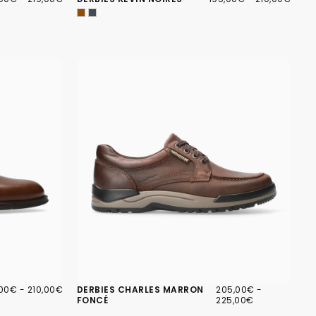
IMUM
MAXIMUM
MINIMUM
MAXIMUM
,00€
PRIX
205,00€
PRIX
PRIX
,00€
-
210,00€
DERBIES CHARLES MARRON
205,00€
-
IMUM
MAXIMUM
MINIMUM
MAXIMUM
FONCÉ
225,00€