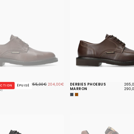
204,00€
PRIX
PRIX
265,
PRIX
RLON MARRON
255,00€
204,00€
DERBIES PHOEBUS
265,
UCTION
ÉPUISÉ
RÉGULIER
MINIMUM
MINI
MARRON
290,
+1