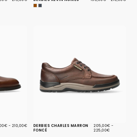
IMUM
MAXIMUM
MINIMUM
MAXIMUM
,00€
PRIX
205,00€
PRIX
PRIX
,00€
-
210,00€
DERBIES CHARLES MARRON
205,00€
-
IMUM
MAXIMUM
MINIMUM
MAXIMUM
FONCÉ
225,00€