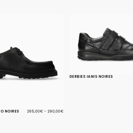
DERBIES IANIS NOIRES
265,00€
PRIX
PRIX
PO NOIRES
265,00€
-
290,00€
MINIMUM
MAXIMUM