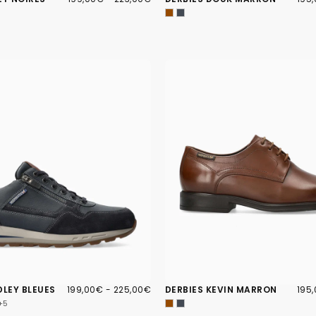
MINIMUM
MAXIMUM
MIN
199,00€
PRIX
PRIX
195
PRIX
DLEY BLEUES
199,00€
-
225,00€
DERBIES KEVIN MARRON
195
MINIMUM
MAXIMUM
MIN
+5