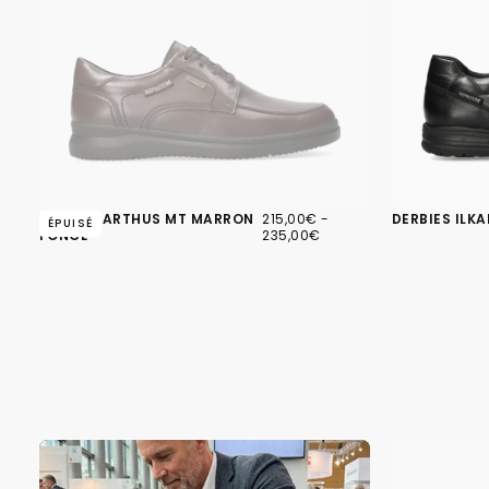
215,00€
PRIX
PRIX
DERBIES ARTHUS MT MARRON
215,00€
-
DERBIES ILKA
ÉPUISÉ
MINIMUM
MAXIMUM
FONCÉ
235,00€