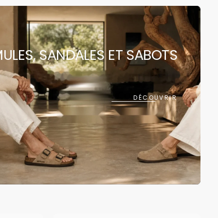
 rapide est
ULES, SANDALES ET SABOTS
ment vide
DÉCOUVRIR
ncore été sélectionné.