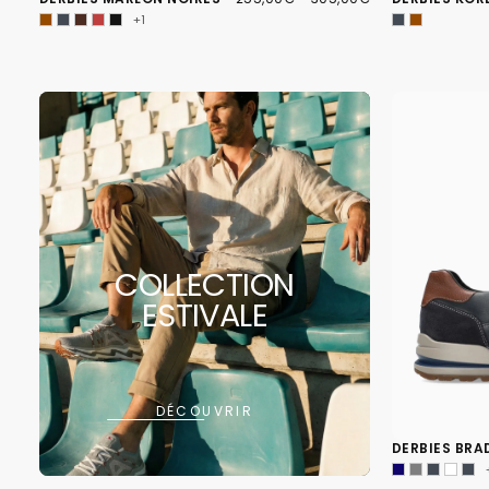
MINIMUM
MAXIMUM
+1
COLLECTION
ESTIVALE
DÉCOUVRIR
DERBIES BRA