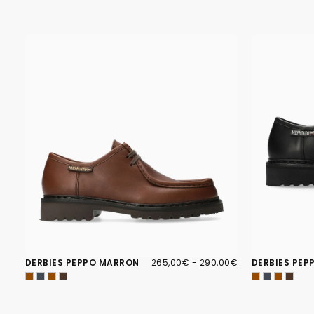
265,00€
PRIX
PRIX
DERBIES PEPPO MARRON
265,00€
-
290,00€
DERBIES PEP
MINIMUM
MAXIMUM