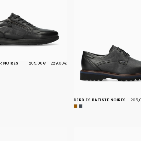
205,00€
PRIX
PRIX
R NOIRES
205,00€
-
229,00€
MINIMUM
MAXIMUM
205,
PRIX
DERBIES BATISTE NOIRES
205,
MINI