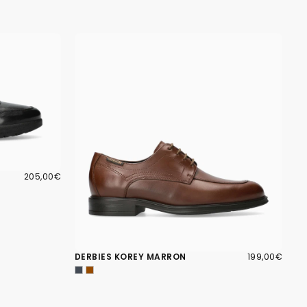
205,00€
PRIX
205,00€
RÉGULIER
199,00€
PRIX
DERBIES KOREY MARRON
199,00€
RÉGULIER