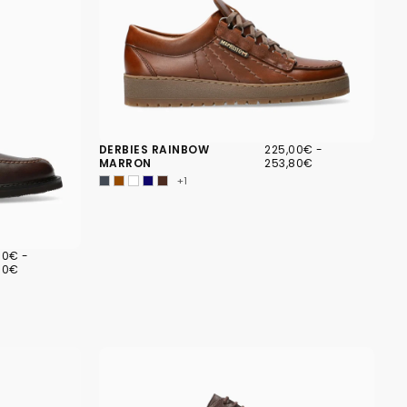
225,00€
PRIX
PRIX
DERBIES RAINBOW
225,00€
-
MINIMUM
MAXIMUM
MARRON
253,80€
+1
00€
PRIX
00€
-
MUM
MAXIMUM
00€