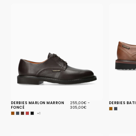
255,00€
PRIX
PRIX
DERBIES MARLON MARRON
255,00€
-
DERBIES BAT
MINIMUM
MAXIMUM
FONCÉ
305,00€
+1