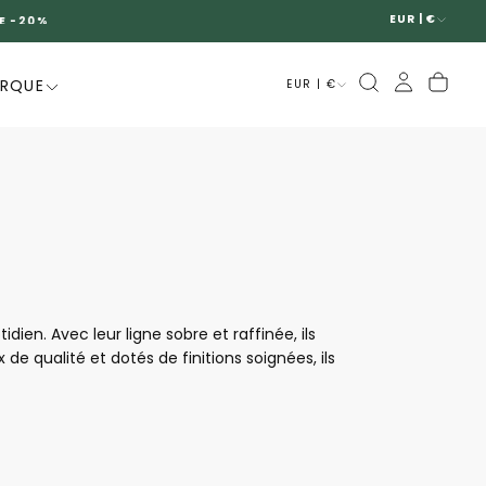
EUR | €
ARQUE
EUR | €
n. Avec leur ligne sobre et raffinée, ils
e qualité et dotés de finitions soignées, ils
valents, élégants et faciles à porter, les
 chaque pas.