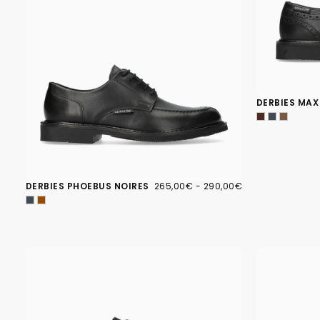
DERBIES MAX
265,00€
PRIX
PRIX
DERBIES PHOEBUS NOIRES
265,00€
-
290,00€
MINIMUM
MAXIMUM