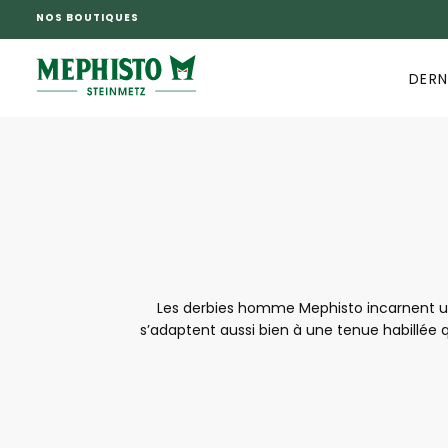
NOS BOUTIQUES
PASSER
AU
CONTENU
DERN
Les derbies homme Mephisto incarnent une
s’adaptent aussi bien à une tenue habillée q
offrent un chaussant agréable, un bon mai
derbies Mep