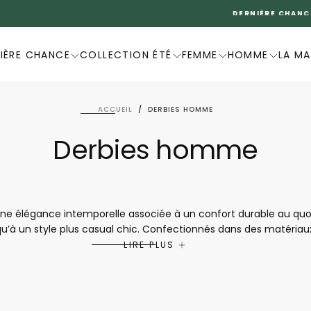
DERNIÈRE CHANCE -20%
IÈRE CHANCE
COLLECTION ÉTÉ
FEMME
HOMME
LA M
ACCUEIL
/
DERBIES HOMME
Derbies homme
 élégance intemporelle associée à un confort durable au quotidie
u’à un style plus casual chic. Confectionnés dans des matériaux d
ntien et une marche confortable tout au long de la journée. Poly
LIRE PLUS
histo sont le choix idéal pour allier style, qualité et bien-être à