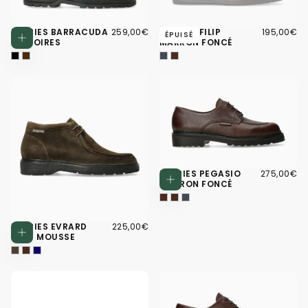
259,00€
PRIX
195,00€
PRIX
DERBIES BARRACUDA
259,00€
DERBIES FILIP
195,00€
Choisissez des options
ÉPUISÉ
RÉGULIER
RÉGULIER
MT NOIRES
MARRON FONCÉ
275,00€
PRIX
DERBIES PEGASIO
275,00€
Choisissez d
RÉGULIER
MARRON FONCÉ
225,00€
PRIX
DERBIES EVRARD
225,00€
Choisissez des options
RÉGULIER
VERT MOUSSE