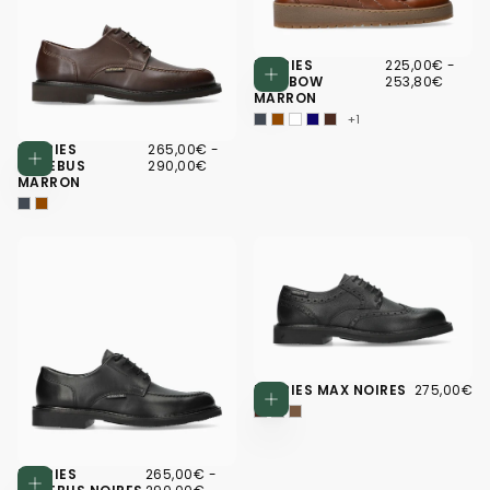
225,00€
PRIX
PRIX
DERBIES
225,00€
-
Choisissez d
MINIMUM
MAX
RAINBOW
253,80€
MARRON
+1
265,00€
PRIX
PRIX
DERBIES
265,00€
-
Choisissez des options
MINIMUM
MAXIMUM
PHOEBUS
290,00€
MARRON
275,00€
PRIX
DERBIES MAX NOIRES
275,00€
Choisissez d
RÉGULIER
265,00€
PRIX
PRIX
DERBIES
265,00€
-
Choisissez des options
MINIMUM
MAXIMUM