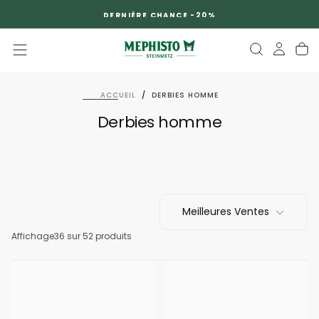
PASSER
DERNIÈRE CHANCE -20%
AU
CONTENU
ACCUEIL
/
DERBIES HOMME
Derbies homme
Meilleures Ventes
Affichage
36
sur 52 produits