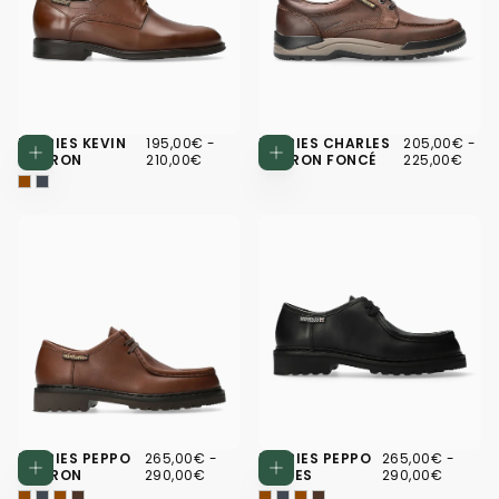
195,00€
PRIX
PRIX
205,00€
PRIX
PRI
DERBIES KEVIN
195,00€
-
DERBIES CHARLES
205,00€
-
Choisissez des options
Choisissez d
MINIMUM
MAXIMUM
MINIMUM
MA
MARRON
210,00€
MARRON FONCÉ
225,00€
265,00€
PRIX
PRIX
265,00€
PRIX
PRIX
DERBIES PEPPO
265,00€
-
DERBIES PEPPO
265,00€
-
Choisissez des options
Choisissez d
MINIMUM
MAXIMUM
MINIMUM
MAXI
MARRON
290,00€
NOIRES
290,00€