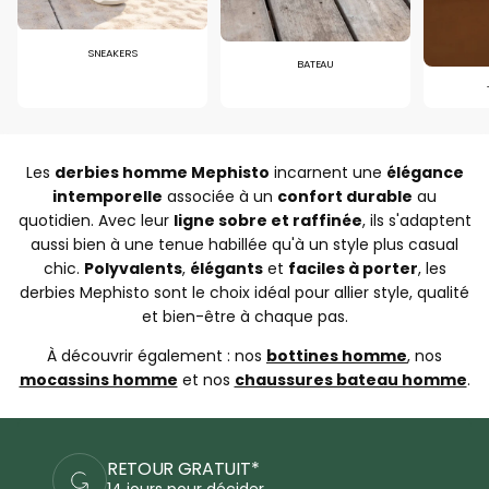
SNEAKERS
BATEAU
Les
derbies homme Mephisto
incarnent une
élégance
intemporelle
associée à un
confort durable
au
quotidien. Avec leur
ligne sobre et raffinée
, ils s'adaptent
aussi bien à une tenue habillée qu'à un style plus casual
chic.
Polyvalents
,
élégants
et
faciles à porter
, les
derbies Mephisto sont le choix idéal pour allier style, qualité
et bien-être à chaque pas.
À découvrir également : nos
bottines homme
, nos
mocassins homme
et nos
chaussures bateau homme
.
R GRATUIT*
PAIEMEN
s pour décider
Commande