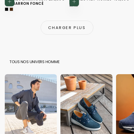
Choisissez des options
Choisissez d
RÉGULIER
RÉGULIER
MT MARRON FONCÉ
CHARGER PLUS
TOUS NOS UNIVERS HOMME