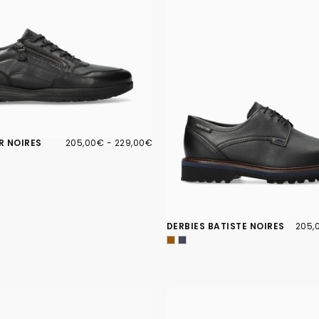
205,00€
PRIX
PRIX
R NOIRES
205,00€
-
229,00€
MINIMUM
MAXIMUM
205,
PRIX
DERBIES BATISTE NOIRES
205,
MINI