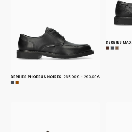
DERBIES MAX
265,00€
PRIX
PRIX
DERBIES PHOEBUS NOIRES
265,00€
-
290,00€
MINIMUM
MAXIMUM