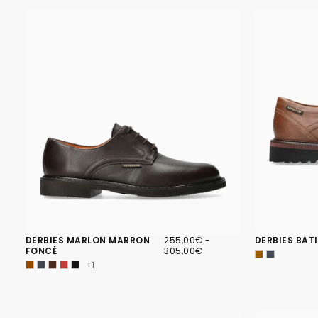
255,00€
PRIX
PRIX
DERBIES MARLON MARRON
255,00€
-
DERBIES BAT
MINIMUM
MAXIMUM
FONCÉ
305,00€
+1