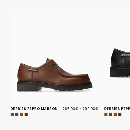
265,00€
PRIX
PRIX
DERBIES PEPPO MARRON
265,00€
-
290,00€
DERBIES PEP
MINIMUM
MAXIMUM