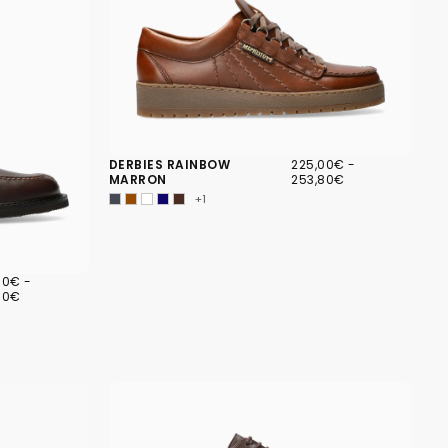
225,00€
PRIX
PRIX
DERBIES RAINBOW
225,00€
-
MINIMUM
MAXIMUM
MARRON
253,80€
+1
00€
PRIX
00€
-
MUM
MAXIMUM
00€