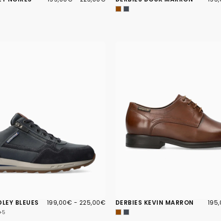
MINIMUM
MAXIMUM
MIN
199,00€
PRIX
PRIX
195
PRIX
DLEY BLEUES
199,00€
-
225,00€
DERBIES KEVIN MARRON
195
MINIMUM
MAXIMUM
MIN
+5