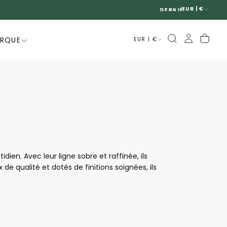
EUR | €
ARQUE
EUR | €
n. Avec leur ligne sobre et raffinée, ils
e qualité et dotés de finitions soignées, ils
valents, élégants et faciles à porter, les
 chaque pas.