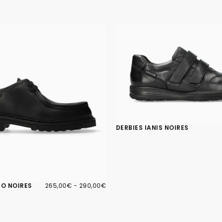
DERBIES IANIS NOIRES
265,00€
PRIX
PRIX
PO NOIRES
265,00€
-
290,00€
MINIMUM
MAXIMUM