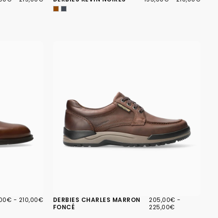
IMUM
MAXIMUM
MINIMUM
MAXIMUM
,00€
PRIX
205,00€
PRIX
PRIX
,00€
-
210,00€
DERBIES CHARLES MARRON
205,00€
-
IMUM
MAXIMUM
MINIMUM
MAXIMUM
FONCÉ
225,00€