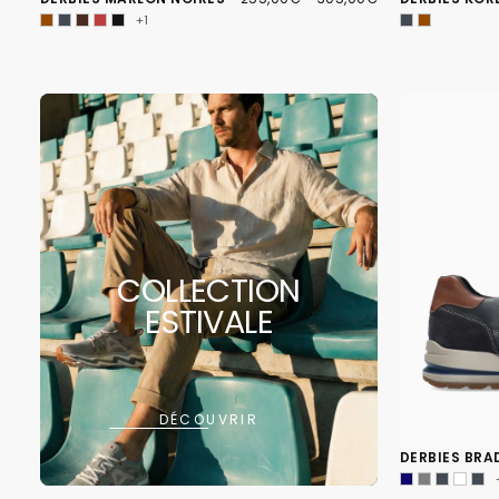
MINIMUM
MAXIMUM
+1
COLLECTION
ESTIVALE
DÉCOUVRIR
DERBIES BRA