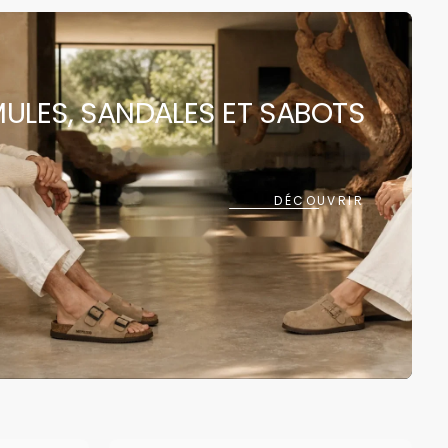
 rapide est
ULES, SANDALES ET SABOTS
ment vide
DÉCOUVRIR
ncore été sélectionné.