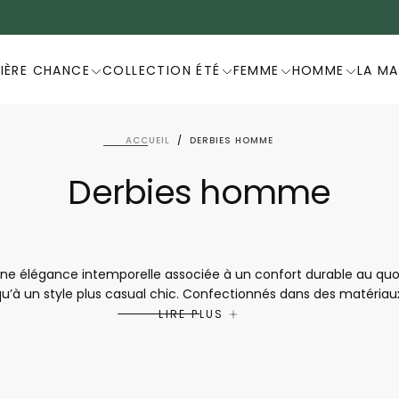
DERNIÈRE CHANCE -20%
IÈRE CHANCE
COLLECTION ÉTÉ
FEMME
HOMME
LA M
ACCUEIL
/
DERBIES HOMME
Derbies homme
 élégance intemporelle associée à un confort durable au quotidie
u’à un style plus casual chic. Confectionnés dans des matériaux d
ntien et une marche confortable tout au long de la journée. Poly
LIRE PLUS
histo sont le choix idéal pour allier style, qualité et bien-être à