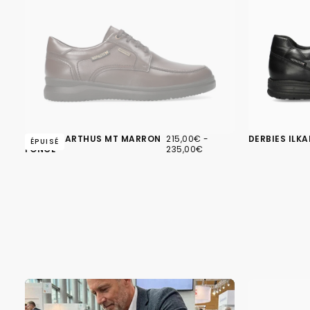
215,00€
PRIX
PRIX
DERBIES ARTHUS MT MARRON
215,00€
-
DERBIES ILKA
ÉPUISÉ
MINIMUM
MAXIMUM
FONCÉ
235,00€