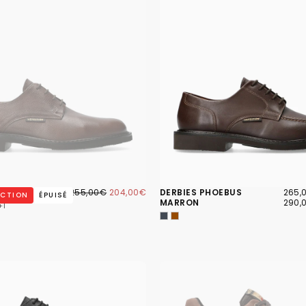
204,00€
PRIX
PRIX
265,
PRIX
RLON MARRON
255,00€
204,00€
DERBIES PHOEBUS
265,
UCTION
ÉPUISÉ
RÉGULIER
MINIMUM
MINI
MARRON
290,
+1