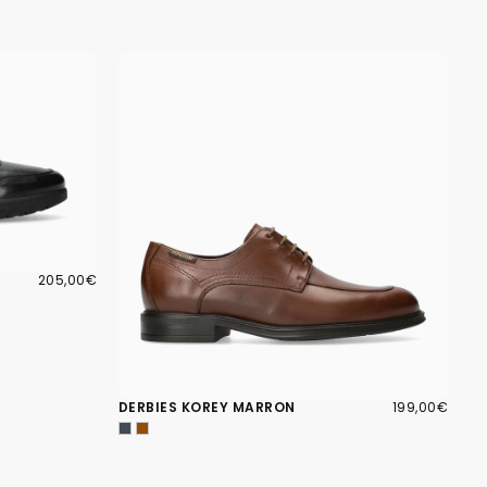
205,00€
PRIX
205,00€
RÉGULIER
199,00€
PRIX
DERBIES KOREY MARRON
199,00€
RÉGULIER