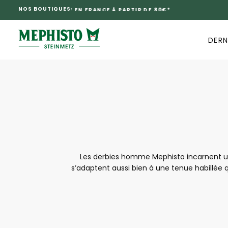
NOS BOUTIQUES
PASSER
AU
CONTENU
DERN
Les derbies homme Mephisto incarnent une
s’adaptent aussi bien à une tenue habillée q
offrent un chaussant agréable, un bon mai
derbies Mep